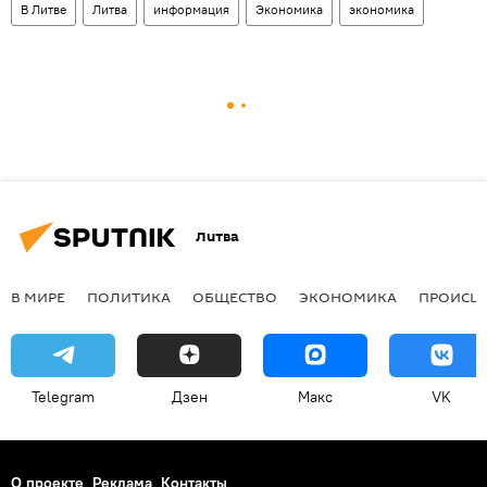
В Литве
Литва
информация
Экономика
экономика
Литва
В МИРЕ
ПОЛИТИКА
ОБЩЕСТВО
ЭКОНОМИКА
ПРОИСШ
Telegram
Дзен
Макс
VK
О проекте
Реклама
Контакты