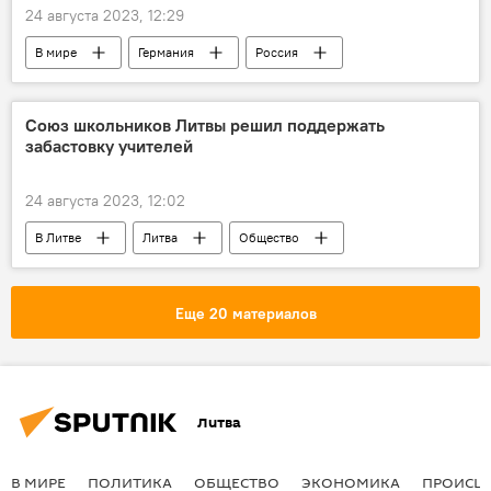
24 августа 2023, 12:29
В мире
Германия
Россия
санкции
Санкции против России на фоне ситуации на Украине
Cоюз школьников Литвы решил поддержать
забастовку учителей
Анналена Бербок
24 августа 2023, 12:02
В Литве
Литва
Общество
забастовка
учителя
Забастовка учителей в Литве — 2023
Еще 20 материалов
Литва
В МИРЕ
ПОЛИТИКА
ОБЩЕСТВО
ЭКОНОМИКА
ПРОИСШ