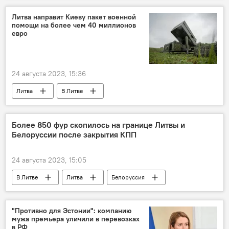
Минобороны РФ
Литва направит Киеву пакет военной
помощи на более чем 40 миллионов
евро
24 августа 2023, 15:36
Литва
В Литве
поставки вооружения
Киев
Политика
Украина
Более 850 фур скопилось на границе Литвы и
Белоруссии после закрытия КПП
Минобороны Литвы
24 августа 2023, 15:05
В Литве
Литва
Белоруссия
граница
очереди на границе
автомобили
"Противно для Эстонии": компанию
мужа премьера уличили в перевозках
Закрытие КПП на границе с Белоруссией
в РФ