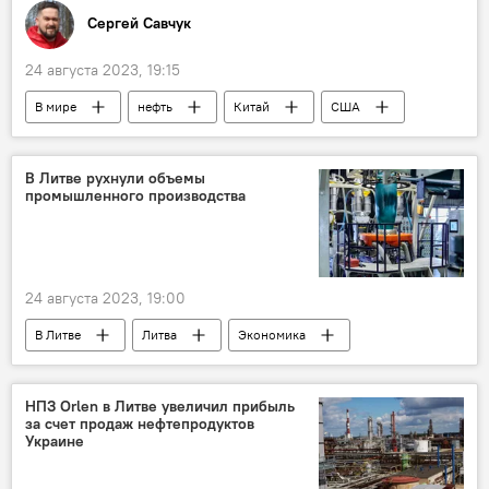
Сергей Савчук
24 августа 2023, 19:15
В мире
нефть
Китай
США
В Литве рухнули объемы
промышленного производства
24 августа 2023, 19:00
В Литве
Литва
Экономика
экономика
промышленность
производство
НПЗ Orlen в Литве увеличил прибыль
за счет продаж нефтепродуктов
Украине