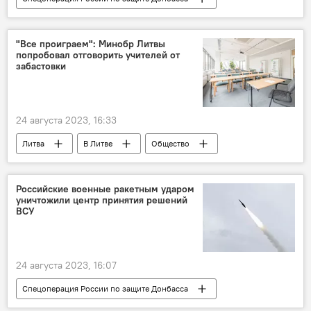
В мире
Россия
Украина
Минобороны РФ
"Все проиграем": Минобр Литвы
попробовал отговорить учителей от
забастовки
24 августа 2023, 16:33
Литва
В Литве
Общество
учителя
образование
Российские военные ракетным ударом
уничтожили центр принятия решений
ВСУ
24 августа 2023, 16:07
Спецоперация России по защите Донбасса
В мире
Россия
Украина