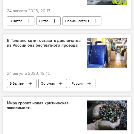
24 августа 2023, 20:17
В Литве
Литва
Происшествия
Таджикистан
пограничники
поддельные документы
В Таллине хотят оставить дипломатов
из России без бесплатного проезда
Государственная служба охраны государственной границы (VSAT)
происшествие
иностранец
24 августа 2023, 19:45
В Балтии
Эстония
Россия
дипломаты
посольство РФ
Политика
Общество
русофобия
Миру грозит новая критическая
зависимость
общественный транспорт
поездка