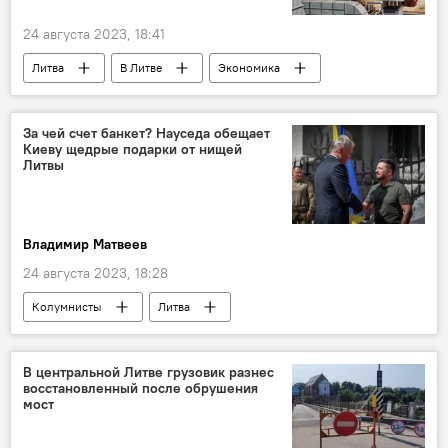
24 августа 2023, 18:41
Литва
В Литве
Экономика
Украина
прибыль
завод
нефть
Orlen Lietuva
За чей счет банкет? Науседа обещает
Киеву щедрые подарки от нищей
нефтеперерабатывающий завод
Литвы
Владимир Матвеев
24 августа 2023, 18:28
Колумнисты
Литва
Гитанас Науседа
Владимир Зеленский
Украина
В центральной Литве грузовик разнес
восстановленный после обрушения
мост