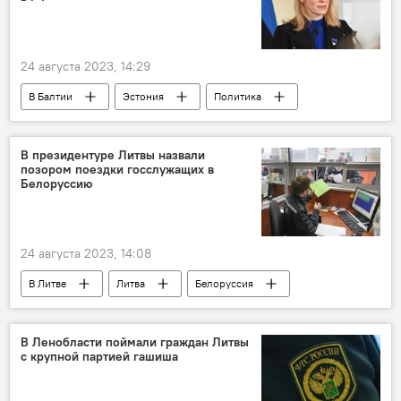
24 августа 2023, 14:29
В Балтии
Эстония
Политика
Россия
премьер-министр
скандал
транзит
транзит грузов
компания
В президентуре Литвы назвали
позором поездки госслужащих в
товары
грузы
Белоруссию
24 августа 2023, 14:08
В Литве
Литва
Белоруссия
Общество
граница
литовско-белорусская граница
В Ленобласти поймали граждан Литвы
с крупной партией гашиша