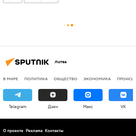
Литва
В МИРЕ
ПОЛИТИКА
ОБЩЕСТВО
ЭКОНОМИКА
ПРОИСШ
Telegram
Дзен
Макс
VK
О проекте
Реклама
Контакты