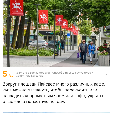
5
© Photo : Social media of Panevėžio miesto savivaldybė /
/11
Gediminas Kartanas
Вокруг площади Лайсвес много различных кафе,
куда можно заглянуть, чтобы перекусить или
насладиться ароматным чаем или кофе, укрыться
от дождя в ненастную погоду.