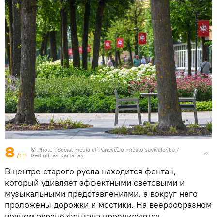
8
© Photo : Social media of Panevėžio miesto savivaldybė /
/11
Gediminas Kartanas
В центре старого русла находится фонтан,
который удивляет эффектными световыми и
музыкальными представлениями, а вокруг него
проложены дорожки и мостики. На веерообразном
водном экране фонтана проецируются