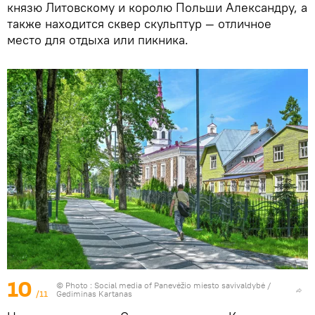
князю Литовскому и королю Польши Александру, а
также находится сквер скульптур — отличное
место для отдыха или пикника.
10
© Photo : Social media of Panevėžio miesto savivaldybė /
/11
Gediminas Kartanas