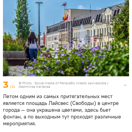
3
© Photo : Social media of Panevėžio miesto savivaldybė /
/11
Gediminas Kartanas
Летом одним из самых притягательных мест
является площадь Лайсвес (Свободы) в центре
города — она украшена цветами, здесь бьет
фонтан, а по выходным тут проходят различные
мероприятия.