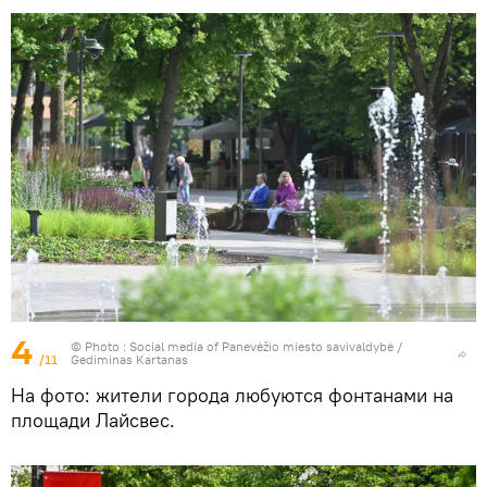
4
© Photo : Social media of Panevėžio miesto savivaldybė /
/11
Gediminas Kartanas
На фото: жители города любуются фонтанами на
площади Лайсвес.