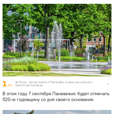
1
© Photo : Social media of Panevėžio miesto savivaldybė /
/11
Gediminas Kartanas
В этом году 7 сентября Паневежис будет отмечать
520-ю годовщину со дня своего основания.