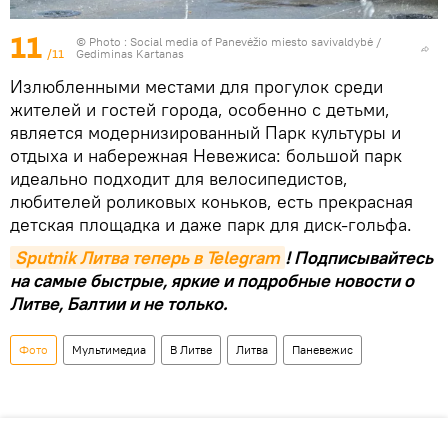
11
© Photo : Social media of Panevėžio miesto savivaldybė /
/11
Gediminas Kartanas
Излюбленными местами для прогулок среди
жителей и гостей города, особенно с детьми,
является модернизированный Парк культуры и
отдыха и набережная Невежиса: большой парк
идеально подходит для велосипедистов,
любителей роликовых коньков, есть прекрасная
детская площадка и даже парк для диск-гольфа.
Sputnik Литва теперь в Telegram
! Подписывайтесь
на самые быстрые, яркие и подробные новости о
Литве, Балтии и не только.
Фото
Мультимедиа
В Литве
Литва
Паневежис