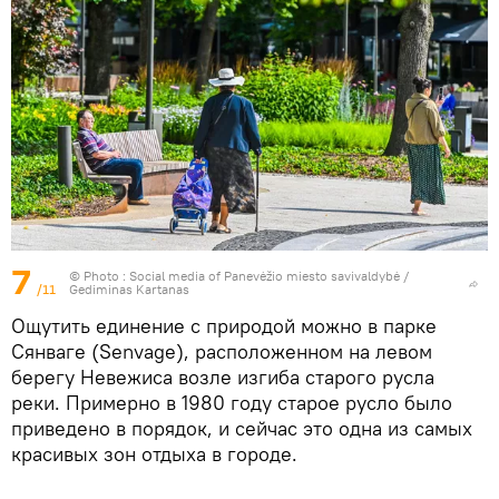
7
© Photo : Social media of Panevėžio miesto savivaldybė /
/11
Gediminas Kartanas
Ощутить единение с природой можно в парке
Сянваге (Senvage), расположенном на левом
берегу Невежиса возле изгиба старого русла
реки. Примерно в 1980 году старое русло было
приведено в порядок, и сейчас это одна из самых
красивых зон отдыха в городе.