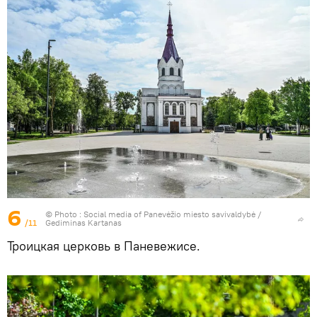
6
© Photo : Social media of Panevėžio miesto savivaldybė /
/11
Gediminas Kartanas
Троицкая церковь в Паневежисе.