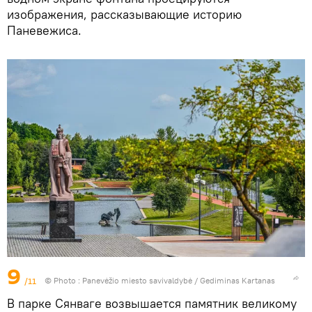
изображения, рассказывающие историю
Паневежиса.
9
/11
© Photo : Panevėžio miesto savivaldybė / Gediminas Kartanas
В парке Сянваге возвышается памятник великому