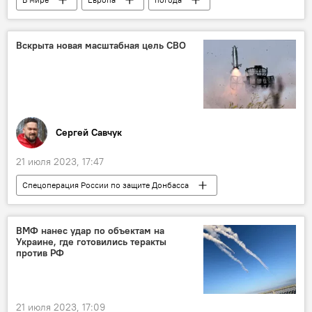
жара
Общество
климат
Италия
Вскрыта новая масштабная цель СВО
Сергей Савчук
21 июля 2023, 17:47
Спецоперация России по защите Донбасса
Украина
Россия
Киев
Владимир Зеленский
ВМФ нанес удар по объектам на
Украине, где готовились теракты
Верховная рада Украины
Всемирный банк
против РФ
В мире
21 июля 2023, 17:09