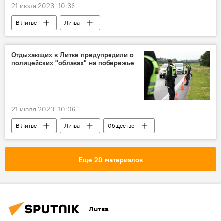
21 июля 2023, 10:36
В Литве
Литва
Пандемия коронавируса в Литве и других странах
коронавирус
COVID-19
Отдыхающих в Литве предупредили о
полицейских "облавах" на побережье
21 июля 2023, 10:06
В Литве
Литва
Общество
курорт
полиция Литвы
Еще 20 материалов
Литва