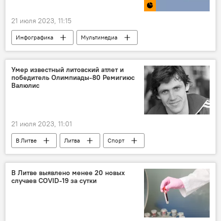
21 июля 2023, 11:15
Инфографика
Мультимедиа
социальная изоляция
ЕС
Литва
Балтия
Умер известный литовский атлет и
победитель Олимпиады-80 Ремигиюс
Валюлис
21 июля 2023, 11:01
В Литве
Литва
Спорт
спорт
литовский спорт
смерть
В Литве выявлено менее 20 новых
случаев COVID-19 за сутки