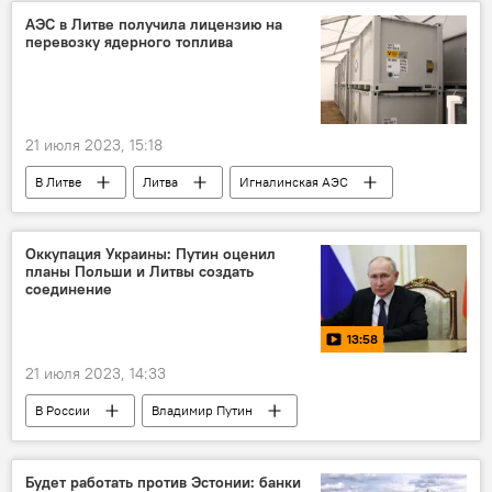
Минобороны РФ
АЭС в Литве получила лицензию на
перевозку ядерного топлива
21 июля 2023, 15:18
В Литве
Литва
Игналинская АЭС
Оккупация Украины: Путин оценил
планы Польши и Литвы создать
соединение
13:58
21 июля 2023, 14:33
В России
Владимир Путин
Спецоперация России по защите Донбасса
Россия
Украина
Польша
Будет работать против Эстонии: банки