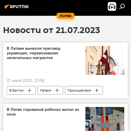
Литва
Новости от 21.07.2023
В Латвии вынесли приговор
украинцам, перевозившим
нелегальных мигрантов
21 июля 2023, 21:06
В Балтии
Латвия
Происшествия
Украина
мигранты
нелегалы
беженцы
В Литве годовалый ребенок выпал из
окна