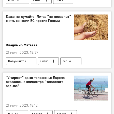
Даже не думайте. Литва "не позволит"
снять санкции ЕС против России
Владимир Матвеев
21 июля 2023, 18:37
Колумнисты
Литва
зерно
Россия
Киев
Украина
Польша
"Умирают" даже телефоны: Европа
оказалась в эпицентре "теплового
Санкции против России на фоне ситуации на Украине
взрыва"
21 июля 2023, 18:12
В мире
Европа
погода