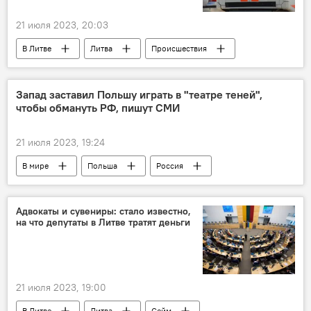
21 июля 2023, 20:03
В Литве
Литва
Происшествия
Вильнюсский район
Запад заставил Польшу играть в "театре теней",
чтобы обмануть РФ, пишут СМИ
21 июля 2023, 19:24
В мире
Польша
Россия
Политика
отношения
двусторонние отношения
Адвокаты и сувениры: стало известно,
на что депутаты в Литве тратят деньги
21 июля 2023, 19:00
В Литве
Литва
Сейм