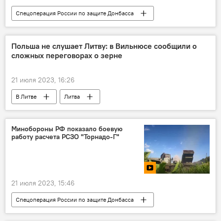
Спецоперация России по защите Донбасса
Минобороны России
Россия
В России
Украина
Польша не слушает Литву: в Вильнюсе сообщили о
сложных переговорах о зерне
21 июля 2023, 16:26
В Литве
Литва
Министерство транспорта
Украина
Польша
Минобороны РФ показало боевую
работу расчета РСЗО "Торнадо-Г"
21 июля 2023, 15:46
Спецоперация России по защите Донбасса
В мире
Россия
Украина