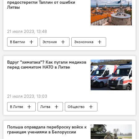
предостерегли Таллин от ошибки
Запад
Литвы
21 июля 2023, 13:48
В Балтии
Эстония
Экономика
налог
банк
финансы
средства
Вдруг "химатака"? Как пугали медиков
перед саммитом НАТО в Литве
21 июля 2023, 13:03
В Литве
Литва
Общество
саммит
Саммит НАТО в Литве
медицина
здравоохранение
Польша оправдала переброску войск к
границам учениями в Белоруссии