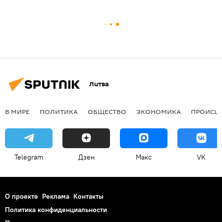
Литва
В МИРЕ
ПОЛИТИКА
ОБЩЕСТВО
ЭКОНОМИКА
ПРОИСШ
Telegram
Дзен
Макс
VK
О проекте
Реклама
Контакты
Политика конфиденциальности