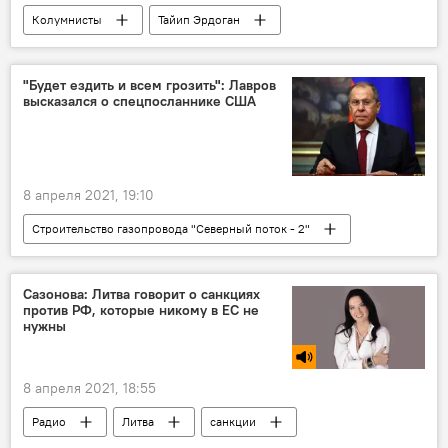
Колумнисты
Тайип Эрдоган
Россия
Турция
Босфор
Стамбул
Черное море
"Будет ездить и всем грозить": Лавров
высказался о спецпосланнике США
8 апреля 2021, 19:10
Строительство газопровода "Северный поток - 2"
В России
В мире
Энергетика. LIVE
Сергей Лавров
Сазонова: Литва говорит о санкциях
против РФ, которые никому в ЕС не
Соединенные Штаты Америки
нужны
"Северный поток – 2"
8 апреля 2021, 18:55
Радио
Литва
санкции