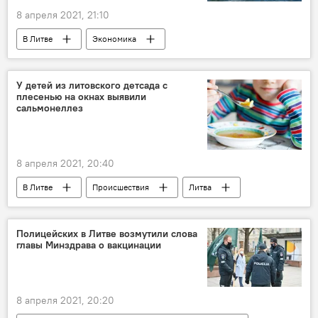
8 апреля 2021, 21:10
В Литве
Экономика
Энергетика. LIVE
Литва
СПГ
поставки СПГ
У детей из литовского детсада с
плесенью на окнах выявили
сальмонеллез
8 апреля 2021, 20:40
В Литве
Происшествия
Литва
детский сад
сальмонелла
Полицейских в Литве возмутили слова
главы Минздрава о вакцинации
8 апреля 2021, 20:20