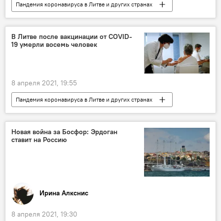
Пандемия коронавируса в Литве и других странах
Общество
Арунас Дулкис
вакцина
полиция
Министерство здравоохранения
В Литве после вакцинации от COVID-
19 умерли восемь человек
8 апреля 2021, 19:55
Пандемия коронавируса в Литве и других странах
Общество
Литва
вакцина
коронавирус
Новая война за Босфор: Эрдоган
ставит на Россию
Ирина Алкснис
8 апреля 2021, 19:30