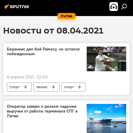
Литва
Новости от 08.04.2021
Беранкис дал бой Рамосу, но остался
побежденным
8 апреля 2021, 22:00
Спорт
теннис
спорт
Ричардас Беранкис
Литва
Оператор заявил о резком падении
выручки от работы терминала СПГ в
Литве