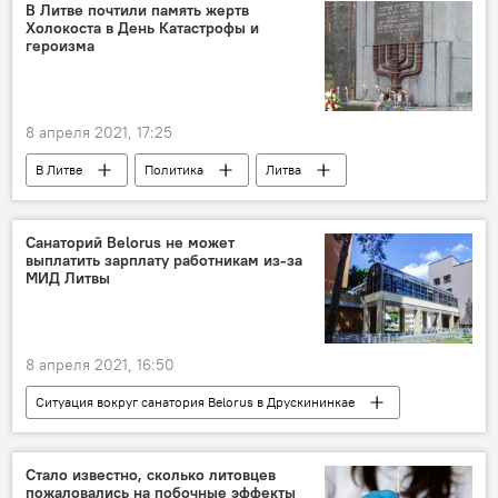
вакцина
коронавирус
В Литве почтили память жертв
Холокоста в День Катастрофы и
героизма
8 апреля 2021, 17:25
В Литве
Политика
Литва
Холокост
Габриэлюс Ландсбергис
Еврейская община Литвы
Санаторий Belorus не может
выплатить зарплату работникам из-за
МИД Литвы
8 апреля 2021, 16:50
Ситуация вокруг санатория Belorus в Друскининкае
В Литве
Политика
Литва
Белоруссия
Стало известно, сколько литовцев
пожаловались на побочные эффекты