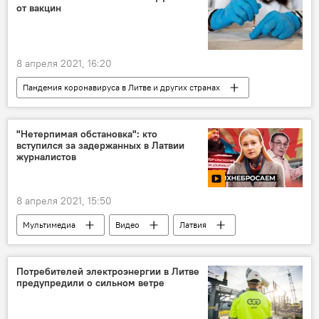
от вакцин
8 апреля 2021, 16:20
Пандемия коронавируса в Литве и других странах
Общество
вакцина
Литва
коронавирус
карантин
"Нетерпимая обстановка": кто
вступился за задержанных в Латвии
журналистов
8 апреля 2021, 15:50
Мультимедиа
Видео
Латвия
СМИ
российские СМИ
СМИ в Прибалтике
Потребителей электроэнергии в Литве
предупредили о сильном ветре