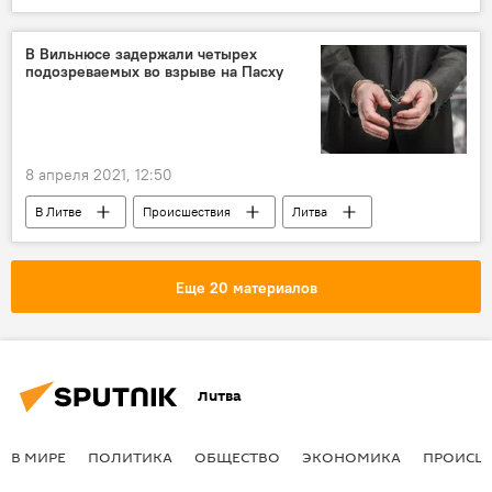
Арвидас Анушаускас
В Вильнюсе задержали четырех
подозреваемых во взрыве на Пасху
8 апреля 2021, 12:50
В Литве
Происшествия
Литва
Вильняле
взрыв
Еще 20 материалов
Литва
В МИРЕ
ПОЛИТИКА
ОБЩЕСТВО
ЭКОНОМИКА
ПРОИСШ