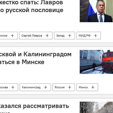
жестко спать: Лавров
о русской пословице
оссия
Сергей Лавров
Запад
МИД РФ
сквой и Калининградом
аться в Минске
осква
Калининград
Россия
Минск
а
поезд
азался рассматривать