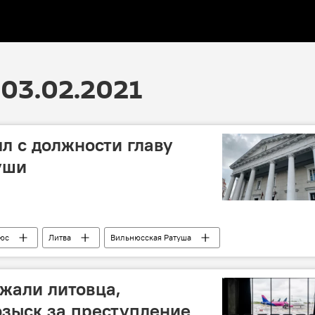
03.02.2021
л с должности главу
уши
юс
Литва
Вильнюсская Ратуша
жали литовца,
озыск за преступление