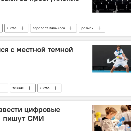
Литва
аэропорт Вильнюса
розыск
ся с местной темной
теннис
Литва
 ввести цифровые
, пишут СМИ