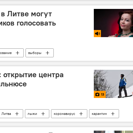
 в Литве могут
иков голосовать
сование
выборы
 открытие центра
ильнюсе
13
Литва
лыжи
коронавирус
карантин