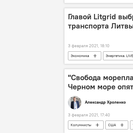
коронавирус
карантин
Главой Litgrid в
транспорта Литв
3 февраля 2021, 18:10
Экономика
Энергетика. LIV
энергетика
"Свобода морепла
Черном море опят
Александр Хроленко
3 февраля 2021, 17:40
Колумнисты
США