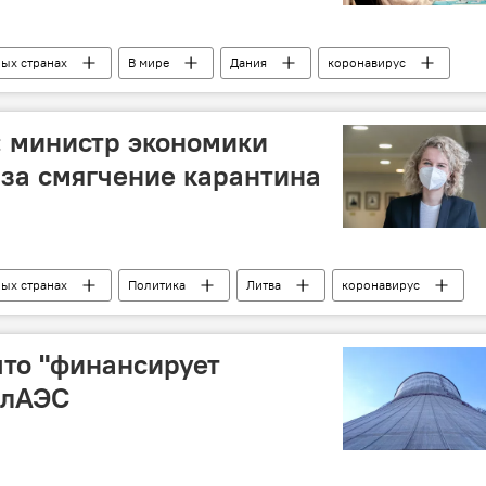
ных странах
В мире
Дания
коронавирус
: министр экономики
за смягчение карантина
ных странах
Политика
Литва
коронавирус
те
что "финансирует
елАЭС