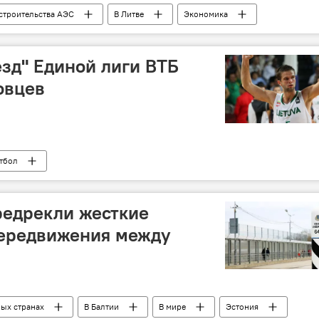
строительства АЭС
В Литве
Экономика
БелАЭС
Белоруссия
езд" Единой лиги ВТБ
овцев
тбол
редрекли жесткие
передвижения между
ных странах
В Балтии
В мире
Эстония