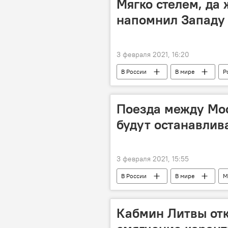
Мягко стелем, да 
напомнил Западу 
3 февраля 2021, 16:20
В России
В мире
Р
МИД России
Поезда между Мо
будут останавлив
3 февраля 2021, 15:55
В России
В мире
М
Белоруссия
железная дорог
Кабмин Литвы отк