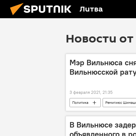
Литва
Новости от 
Мэр Вильнюса сня
Вильнюсской рат
3 февраля 2021, 21:35
Политика
Ремигиюс Шимаш
В Вильнюсе задер
объявленного в р