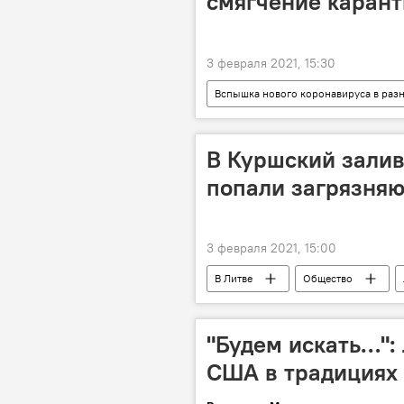
смягчение каран
3 февраля 2021, 15:30
Вспышка нового коронавируса в раз
коронавирус
В Куршский залив
попали загрязня
3 февраля 2021, 15:00
В Литве
Общество
загрязнение
загрязнение м
"Будем искать…":
США в традициях 