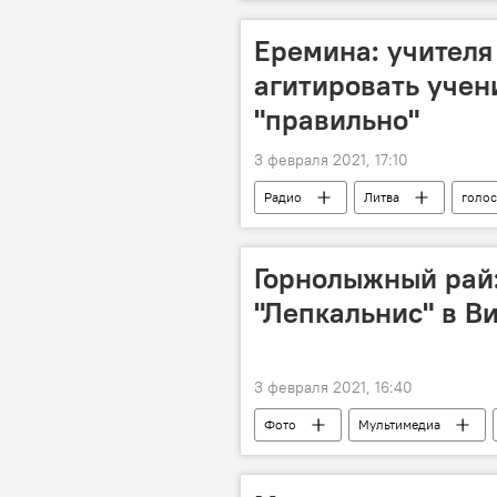
Еремина: учителя
агитировать учен
"правильно"
3 февраля 2021, 17:10
Радио
Литва
голо
Горнолыжный рай:
"Лепкальнис" в В
3 февраля 2021, 16:40
Фото
Мультимедиа
Вильнюс