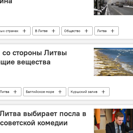
тина
ных странах
В Литве
Общество
Литва
 со стороны Литвы
ющие вещества
Литва
Балтийское море
Куршский залив
оря
загрязнение окружающей среды
 Литва выбирает посла в
советской комедии