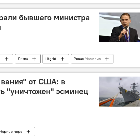
ыбрали бывшего министра
ы
E
Литва
Litgrid
Рокас Масюлис
вания" от США: в
ь "уничтожен" эсминец
Черное море