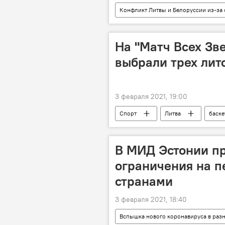
Конфликт Литвы и Белоруссии из-за 
Энергетика. LIVE
Литва
На "Матч Всех Зв
выбрали трех лит
3 февраля 2021, 19:00
Спорт
Литва
баске
В МИД Эстонии п
ограничения на 
странами
3 февраля 2021, 18:40
Вспышка нового коронавируса в раз