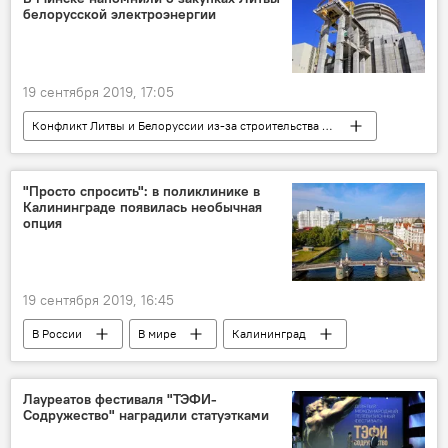
белорусской электроэнергии
19 сентября 2019, 17:05
Конфликт Литвы и Белоруссии из-за строительства АЭС
Экономика
Энергетика. LIVE
Литва
Белоруссия
электроэнергия
"Просто спросить": в поликлинике в
Калининграде появилась необычная
БелАЭС
опция
19 сентября 2019, 16:45
В России
В мире
Калининград
Россия
поликлиника
талоны
Лауреатов фестиваля "ТЭФИ-
Содружество" наградили статуэтками