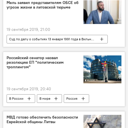
Мель заявил представителям ОБСЕ об
угрозе жизни в литовской тюрьме
19 сентября 2019, 21:00
Суд по делу о событиях 13 января 1991 года в Вильнюсе
Общество
Юрий Мель
Литва
Россия
Дело "13 января"
Российский сенатор назвал
резолюцию ЕП "политическим
события 13 января 1991 года в Вильнюсе
троллингом"
19 сентября 2019, 20:40
В России
В мире
Россия
Европарламент
Вторая мировая война
МВД готово обеспечить безопасности
Еврейской общины Литвы