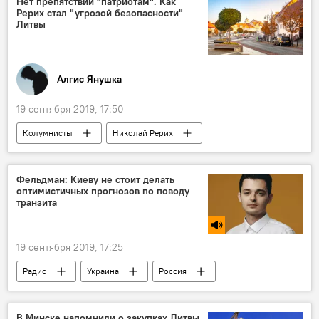
Нет препятствий "патриотам". Как
Рерих стал "угрозой безопасности"
Литвы
Алгис Янушка
19 сентября 2019, 17:50
Колумнисты
Николай Рерих
Литва
история
история Литвы
Фельдман: Киеву не стоит делать
оптимистичных прогнозов по поводу
транзита
19 сентября 2019, 17:25
Радио
Украина
Россия
Еврокомиссия (ЕК)
газ
В Минске напомнили о закупках Литвы