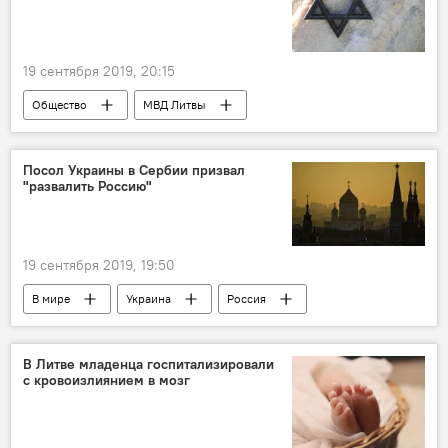
19 сентября 2019, 20:15
Общество
МВД Литвы
Еврейская община Литвы
Фаина Куклянски
антисемитизм
Посол Украины в Сербии призвал
"развалить Россию"
19 сентября 2019, 19:50
В мире
Украина
Россия
посол
В Литве младенца госпитализировали
с кровоизлиянием в мозг