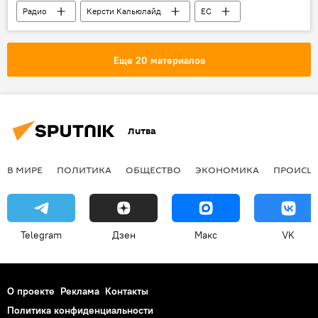
Радио
Керсти Кальюлайд
ЕС
Эстония
Еще 20 материалов
Литва
В МИРЕ
ПОЛИТИКА
ОБЩЕСТВО
ЭКОНОМИКА
ПРОИСШ
Telegram
Дзен
Макс
VK
О проекте
Реклама
Контакты
Политика конфиденциальности