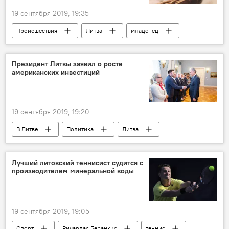
19 сентября 2019, 19:35
Происшествия
Литва
младенец
Президент Литвы заявил о росте
американских инвестиций
19 сентября 2019, 19:20
В Литве
Политика
Литва
Гитанас Науседа
США
Лучший литовский теннисист судится с
производителем минеральной воды
19 сентября 2019, 19:05
Спорт
Ричардас Беранкис
теннис