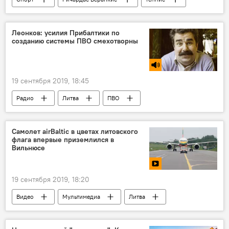
Литва
Леонков: усилия Прибалтики по
созданию системы ПВО смехотворны
19 сентября 2019, 18:45
Радио
Литва
ПВО
система ПВО
Латвия
Эстония
Самолет airBaltic в цветах литовского
флага впервые приземлился в
Вильнюсе
19 сентября 2019, 18:20
Видео
Мультимедиа
Литва
Вильнюс
Вильнюсский аэропорт
airBaltic