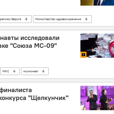
релиюс Верига
Министерство здравоохранения
е
онавты исследовали
вке "Союза МС-09"
МКС
космонавт
 финалиста
конкурса "Щелкунчик"