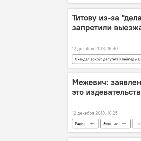
Алексей Мухин
Титову из-за "дел
запретили выезжа
12 декабря 2018, 16:40
Скандал вокруг депутата Клайпеды В
Литва
Клайпеда
п
Межевич: заявлен
это издевательст
12 декабря 2018, 16:25
Радио
Эстония
не