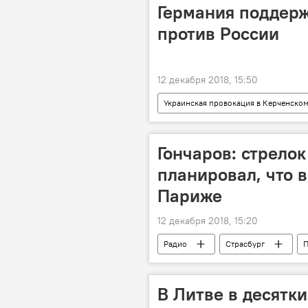
Германия поддер
против России
12 декабря 2018, 15:50
Украинская провокация в Керченско
Ангела Меркель
Санкции пр
Гончаров: стрелок
планировал, что в
Париже
12 декабря 2018, 15:20
Радио
Страсбург
В Литве в десятк