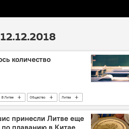
12.12.2018
ось количество
В Литве
Общество
Литва
шис принесли Литве еще
 по плаванию в Китае