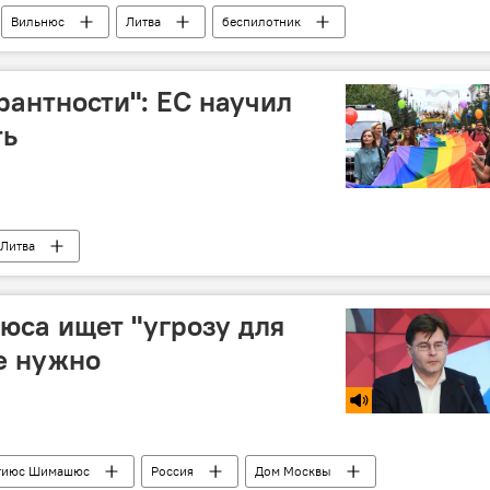
Вильнюс
Литва
беспилотник
рантности": ЕС научил
ть
Литва
юса ищет "угрозу для
де нужно
гиюс Шимашюс
Россия
Дом Москвы