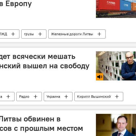
 в Европу
ЛЖД
грузы
Железные дороги Литвы
удет всячески мешать
нский вышел на свободу
на
Радио
Украина
Кирилл Вышинский
Литвы обвинен в
есов с прошлым местом