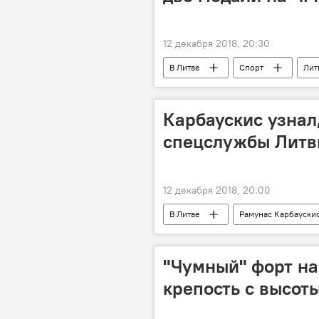
12 декабря 2018, 20:30
В Литве
Спорт
Лит
Карбаускис узнал,
спецслужбы Литв
12 декабря 2018, 20:00
В Литве
Рамунас Карбауски
"Чумный" форт на
крепость с высот