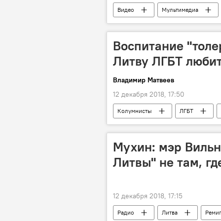
Видео
Мультимедиа
Воспитание "толе
Литву ЛГБТ люби
Владимир Матвеев
12 декабря 2018, 17:50
Колумнисты
ЛГБТ
Мухин: мэр Вильн
Литвы" не там, г
12 декабря 2018, 17:15
Радио
Литва
Реми