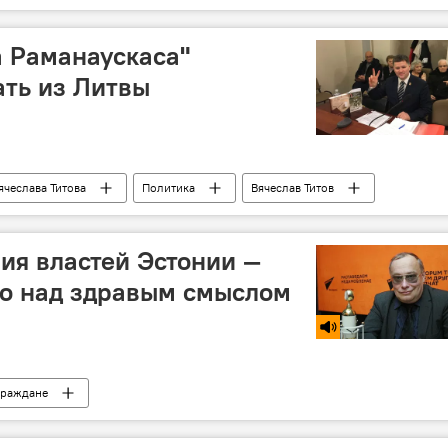
а Раманаускаса"
ть из Литвы
ячеслава Титова
Политика
Вячеслав Титов
рокуратура Литвы
Адольфас Раманаускас-Ванагас
ия властей Эстонии —
во над здравым смыслом
граждане