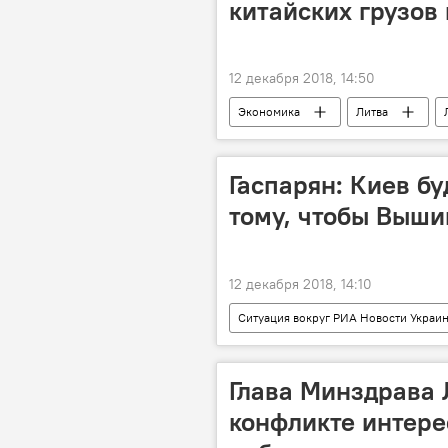
китайских грузов
12 декабря 2018, 14:50
Экономика
Литва
Гаспарян: Киев б
тому, чтобы Выши
12 декабря 2018, 14:10
Ситуация вокруг РИА Новости Украи
Европейская федерация журналистов
Глава Минздрава 
конфликте интер