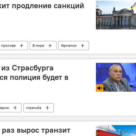
жит продление санкций
м проливе
В мире
Германия
отив России
 из Страсбурга
ся полиция будет в
Париж
стрельба
и раз вырос транзит