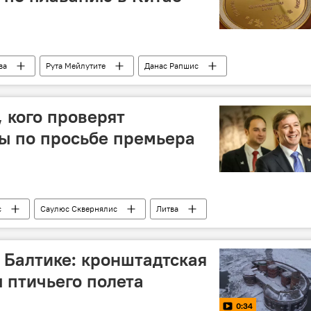
ва
Рута Мейлутите
Данас Рапшис
 кого проверят
ы по просьбе премьера
с
Саулюс Сквернялис
Литва
 Балтике: кронштадтская
ы птичьего полета
0:34