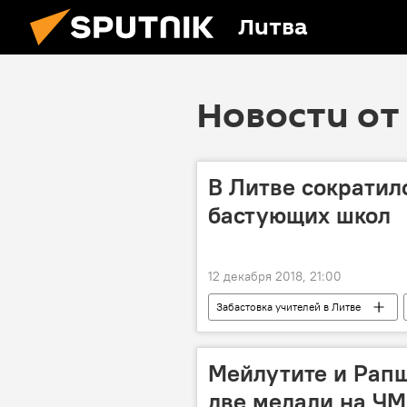
Литва
Новости от 
В Литве сократил
бастующих школ
12 декабря 2018, 21:00
Забастовка учителей в Литве
Мейлутите и Рап
две медали на ЧМ