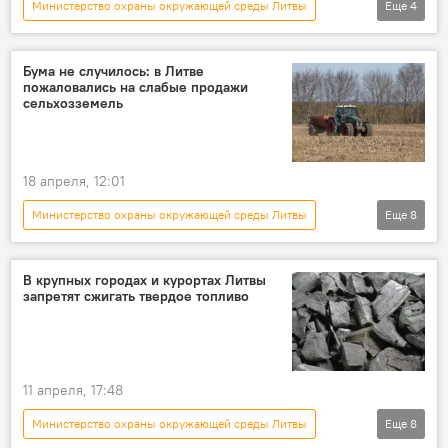
Министерство охраны окружающей среды Литвы
Еще
4
Литва
В Литве
природа
лес
Бума не случилось: в Литве
пожаловались на слабые продажи
сельхозземель
18 апреля, 12:01
Министерство охраны окружающей среды Литвы
Еще
8
В Литве
Литва
сельское хозяйство
фермеры
земля
недвижимость
В крупных городах и курортах Литвы
запретят сжигать твердое топливо
Общество
финансы
11 апреля, 17:48
Министерство охраны окружающей среды Литвы
Еще
8