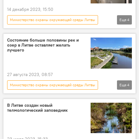
14 декабря 2023, 15:50
Министерство охраны окружающей среды Литвы
Еще
4
В Литве
Литва
Игналинская АЭС
Латвия
Состояние больше половины рек и
озер в Литве оставляет желать
лучшего
27 августа 2023, 08:57
Министерство охраны окружающей среды Литвы
Еще
4
В Литве
природа
экология
Литва
В Литве создан новый
телмологический заповедник
23 июля 2023, 15:33