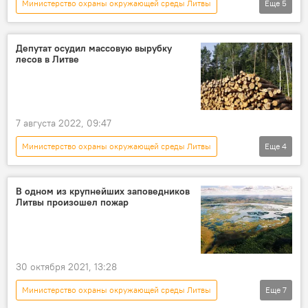
Министерство охраны окружающей среды Литвы
Еще
5
Литва
В Литве
топливо
транспорт
цены
Депутат осудил массовую вырубку
лесов в Литве
7 августа 2022, 09:47
Министерство охраны окружающей среды Литвы
Еще
4
В Литве
Литва
Политика
Генпрокуратура Литвы
В одном из крупнейших заповедников
Литвы произошел пожар
30 октября 2021, 13:28
Министерство охраны окружающей среды Литвы
Еще
7