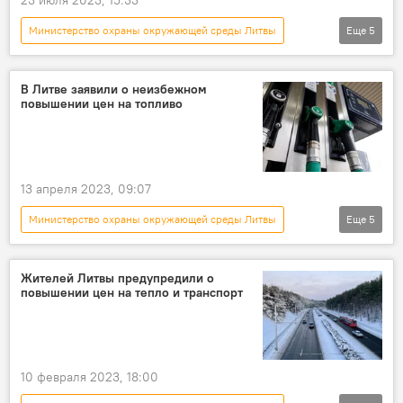
Министерство охраны окружающей среды Литвы
Еще
5
В Литве
Литва
природа
заповедник
болото
В Литве заявили о неизбежном
повышении цен на топливо
13 апреля 2023, 09:07
Министерство охраны окружающей среды Литвы
Еще
5
Литва
В Литве
Общество
бензин
акциз
Жителей Литвы предупредили о
повышении цен на тепло и транспорт
10 февраля 2023, 18:00