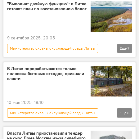
Формирование правительства Ругинене
"Выполнят двойную функцию": в Литве
готовят план по восстановлению болот
Гитанас Науседа
Ремигиюс Жемайтайтис
"Заря Нямунаса"
министерство энергетики Литвы
9 сентября 2025, 20:05
Министерство охраны окружающей среды Литвы
Еще
7
В Литве
Литва
водно-болотные угодья
болото
В Литве перерабатывается только
половина бытовых отходов, признали
оборона
безопасность
власти
Укрепление Литвой границы с РФ и Белоруссией
10 мая 2025, 18:10
Министерство охраны окружающей среды Литвы
Еще
8
В Литве
Литва
экология
мусор
переработка мусора
Власти Литвы приостановили тендер
на снос Дома Москвы из-за судебного