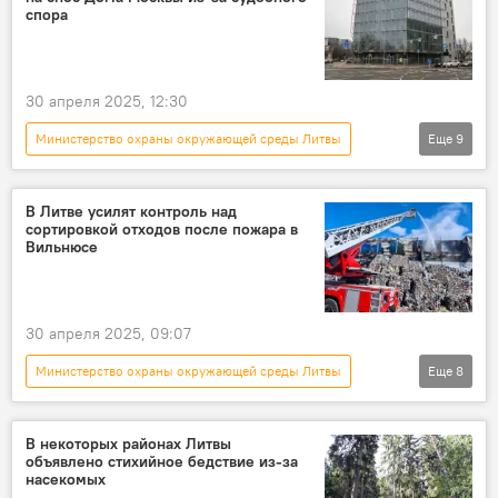
раздельная сортировка мусора
отходы
спора
Общество
30 апреля 2025, 12:30
Министерство охраны окружающей среды Литвы
Еще
9
В Литве
Литва
Дом Москвы
Вильнюс
снос
суд
В Литве усилят контроль над
сортировкой отходов после пожара в
Политика
Общество
Россия
Вильнюсе
30 апреля 2025, 09:07
Министерство охраны окружающей среды Литвы
Еще
8
Литва
В Литве
мусор
экология
раздельная сортировка мусора
В некоторых районах Литвы
объявлено стихийное бедствие из-за
Общество
переработка мусора
насекомых