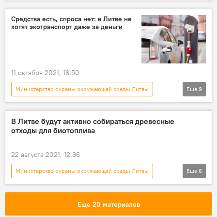
Общество
В Литве
Литва
экология
пожар
природа
Средства есть, спроса нет: в Литве не
хотят экотранспорт даже за деньги
заповедник
11 октября 2021, 16:50
Министерство охраны окружающей среды Литвы
Еще
9
Общество
В Литве
Литва
Вильнюс
Каунас
Клайпеда
В Литве будут активно собираться древесные
отходы для биотоплива
экология
выплаты
автомобили
22 августа 2021, 12:36
Министерство охраны окружающей среды Литвы
Еще
6
В Литве
Литва
отопление
биотопливо
лес
Еще 20 материалов
расходы на отопление