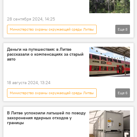
отходы
28 сентября 2024, 14:25
Министерство охраны окружающей среды Литвы
Еще
8
В Литве
Литва
природа
лес
общество
Общество
Деньги на путешествия: в Литве
рассказали о компенсациях за старый
происшествие
Происшествия
авто
18 августа 2024, 13:24
Министерство охраны окружающей среды Литвы
Еще
6
В Литве
Литва
Общество
общество
загрязнение окружающей среды
В Литве успокоили латышей по поводу
захоронения ядерных отходов у
автомобили
границы