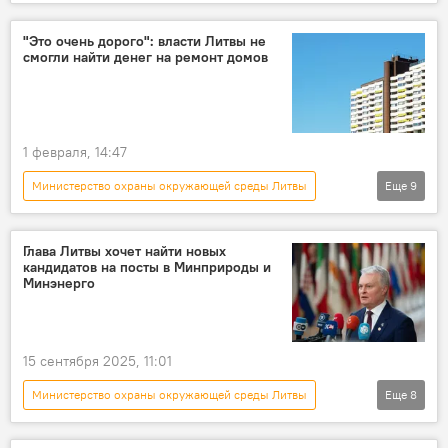
В Литве
Литва
Общество
отопительный сезон
отопление
"Это очень дорого": власти Литвы не
смогли найти денег на ремонт домов
уголь
торф
топливо
1 февраля, 14:47
Министерство охраны окружающей среды Литвы
Еще
9
В Литве
Литва
многоквартирный дом
дом
Глава Литвы хочет найти новых
кандидатов на посты в Минприроды и
финансы
ремонт
Общество
Минэнерго
недвижимость
объекты недвижимости
15 сентября 2025, 11:01
Министерство охраны окружающей среды Литвы
Еще
8
Литва
В Литве
Политика