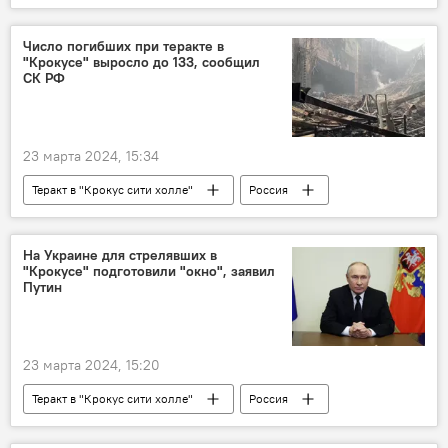
Россия
Владимир Путин
теракт
терроризм
Число погибших при теракте в
"Крокусе" выросло до 133, сообщил
СК РФ
23 марта 2024, 15:34
Теракт в "Крокус сити холле"
Россия
Происшествия
теракт
погибшие
На Украине для стрелявших в
"Крокусе" подготовили "окно", заявил
Путин
23 марта 2024, 15:20
Теракт в "Крокус сити холле"
Россия
Происшествия
теракт