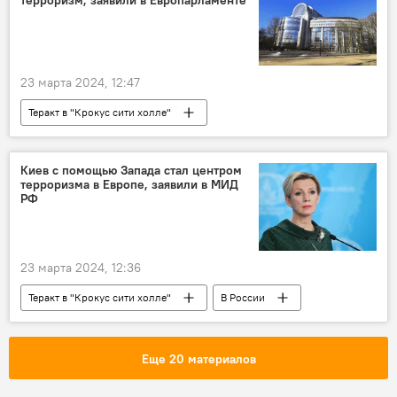
23 марта 2024, 12:47
Теракт в "Крокус сити холле"
Евросоюз (ЕС)
Европарламент
Россия
теракт
Политика
Киев с помощью Запада стал центром
терроризма в Европе, заявили в МИД
РФ
23 марта 2024, 12:36
Теракт в "Крокус сити холле"
В России
Россия
Происшествия
теракт
Украина
Еще 20 материалов