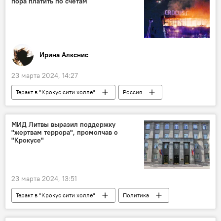
пора платить по счетам
Ирина Алкснис
23 марта 2024, 14:27
Теракт в "Крокус сити холле"
Россия
В России
теракт
Происшествия
Общество
МИД Литвы выразил поддержку
"жертвам террора", промолчав о
"Крокусе"
23 марта 2024, 13:51
Теракт в "Крокус сити холле"
Политика
Литва
Россия
МИД Литвы