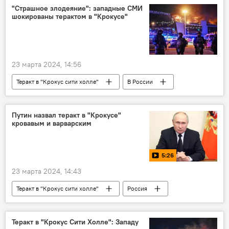
Владимир Путин
террористы
"Страшное злодеяние": западные СМИ
шокированы терактом в "Крокусе"
23 марта 2024, 14:56
Теракт в "Крокус сити холле"
В России
Россия
Происшествия
теракт
СМИ
Запад
Путин назвал теракт в "Крокусе"
кровавым и варварским
5:26
23 марта 2024, 14:43
Теракт в "Крокус сити холле"
Россия
теракт
Владимир Путин
Теракт в "Крокус Сити Холле": Западу