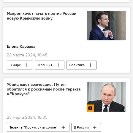
теракт
Происшествия
МВД
Макрон хочет начать против России
новую Крымскую войну
Елена Караева
23 марта 2024, 16:48
В мире
Франция
Политика
Эммануэль Макрон
Общество
НАТО
войска
Украина
Убийц ждет возмездие: Путин
обратился к россиянам после теракта
в "Крокусе"
23 марта 2024, 16:03
Теракт в "Крокус сити холле"
В России