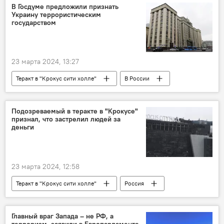
теракт
В Госдуме предложили признать
Украину террористическим
государством
23 марта 2024, 13:27
Теракт в "Крокус сити холле"
В России
Россия
теракт
Украина
Госдума РФ
Подозреваемый в теракте в "Крокусе"
признал, что застрелил людей за
деньги
23 марта 2024, 12:58
Теракт в "Крокус сити холле"
Россия
Происшествия
теракт
Главный враг Запада – не РФ, а
терроризм, заявили в Европарламенте