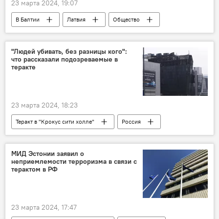
23 марта 2024, 19:07
В Балтии
Латвия
Общество
общество
дороги
ямы
выбоины
флаг
перевозка
"Людей убивать, без разницы кого":
что рассказали подозреваемые в
теракте
23 марта 2024, 18:23
Теракт в "Крокус сити холле"
Россия
теракт
терроризм
МИД Эстонии заявил о
неприемлемости терроризма в связи с
терактом в РФ
23 марта 2024, 17:47