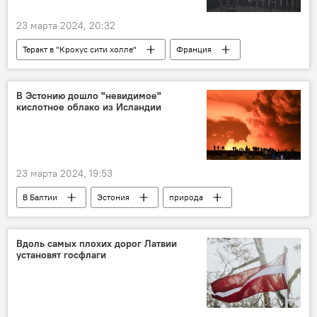
23 марта 2024, 20:32
Теракт в "Крокус сити холле"
Франция
Россия
теракт
Политика
Происшествия
В Эстонию дошло "невидимое"
кислотное облако из Исландии
23 марта 2024, 19:53
В Балтии
Эстония
природа
Исландия
извержение вулкана
синоптик
Вдоль самых плохих дорог Латвии
установят госфлаги