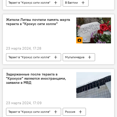
Теракт в "Крокус сити холле"
В Балтии
Эстония
МИД Эстонии
Россия
теракт
Жители Литвы почтили память жертв
теракта в "Крокус сити холле"
23 марта 2024, 17:28
Теракт в "Крокус сити холле"
Мультимедиа
Литва
теракт
Россия
Задержанные после теракта в
"Крокусе" являются иностранцами,
заявили в МВД
23 марта 2024, 17:09
Теракт в "Крокус сити холле"
Россия