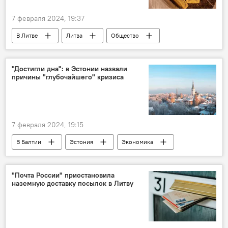
7 февраля 2024, 19:37
В Литве
Литва
Общество
Россия
контрабанда
контрабанда сигарет
таможня Литвы
"Достигли дна": в Эстонии назвали
причины "глубочайшего" кризиса
происшествие
Происшествия
сигареты
7 февраля 2024, 19:15
В Балтии
Эстония
Экономика
экономика
финансы
кризис
промышленность
"Почта России" приостановила
наземную доставку посылок в Литву