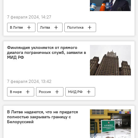
7 февраля 2024, 14:27
В Литве
Литва
Политика
Китай
МИД Литвы
Габриэлюс Ландсбергис
Финляндия уклоняется от прямого
диалога пограничных служб, заявили в
МИД РФ
7 февраля 2024, 13:42
В мире
Россия
МИД РФ
Мария Захарова
Финляндия
государственная граница
граница
В Литве надеются, что не придется
полностью закрывать границу с
Белоруссией