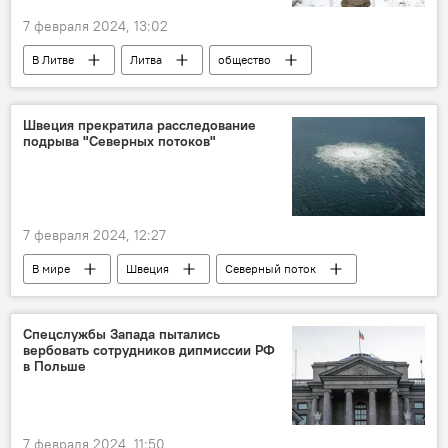
7 февраля 2024, 13:02
В Литве
Литва
общество
Общество
МИД Литвы
Габриэлюс Ландсбергис
Белоруссия
Швеция прекратила расследование
подрыва "Северных потоков"
Закрытие КПП на границе с Белоруссией
7 февраля 2024, 12:27
В мире
Швеция
Северный поток
Северный поток-2
Расследование ЧП на "Северных потоках"
Спецслужбы Запада пытались
вербовать сотрудников дипмиссии РФ
газ
Запад
расследование
в Польше
газопровод
7 февраля 2024, 11:50