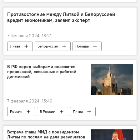
Минобороны РФ
Россия
Украина
Противостояние между Литвой и Белоруссией
вредит экономикам, заявил эксперт
7 февраля 2024, 16:17
Литва
Белоруссия
Польша
Украина
Политика
В РФ перед выборами опасаются
провокаций, связанных с работой
дипмиссий
7 февраля 2024, 15:46
Россия
В России
Литва
общество
дипломаты
Выборы президента России — 2024
Встреча главы МИД с президентом
Литвы по послам не дала результатов