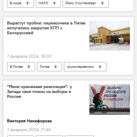
В мире
НАТО
Йенс Столтенберг
Вырастут пробки: перевозчики в Литве
испугались закрытия КПП с
Белоруссией
7 февраля 2024, 18:00
В Литве
Литва
грузоперевозки
Белоруссия
государственная граница
граница
Linava
"Мини оранжевая революция": у
Запада свои планы на выборы в
России
Виктория Никифорова
7 февраля 2024, 17:40