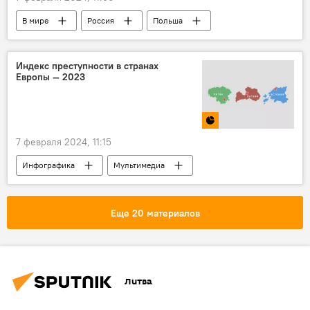
В мире
Россия
Польша
посольство
русофобия
Индекс преступности в странах
Европы — 2023
7 февраля 2024, 11:15
Инфографика
Мультимедиа
преступность
убийство
ограбление
насилие
Европа
Еще 20 материалов
ЕС
Балтия
Литва
Литва