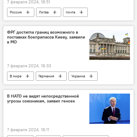
7 февраля 2024, 18:51
Россия
Литва
почта
почтовые отправления
почтовое отправление
посылка
ФРГ достигла границ возможного в
поставках боеприпасов Киеву, заявили
Общество
Европа
в МО
7 февраля 2024, 18:33
В мире
Германия
Украина
вооружение
В НАТО не видят непосредственной
угрозы союзникам, заявил генсек
7 февраля 2024, 18:11