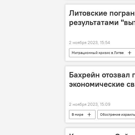
Литовские погран
результатами "вы
2 ноября 2023, 15:54
Миграционный кризис в Литве
Государственная служба охраны гос
мигранты
Белоруссия
Бахрейн отозвал 
экономические с
2 ноября 2023, 15:09
В мире
Обострение израиль