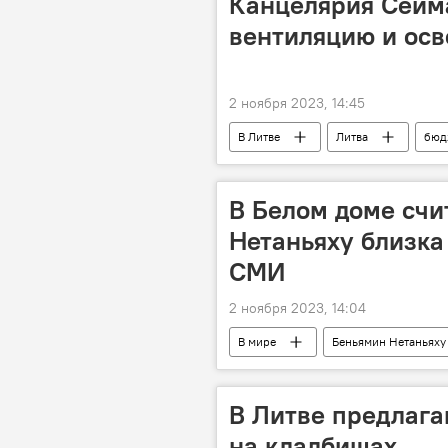
Канцелярия Сейм
вентиляцию и ос
2 ноября 2023, 14:45
В Литве
Литва
бюд
Сейм Литвы
В Белом доме счи
Нетаньяху близка
СМИ
2 ноября 2023, 14:04
В мире
Беньямин Нетаньяху
Обострение израильско-палестинско
В Литве предлага
на кладбищах