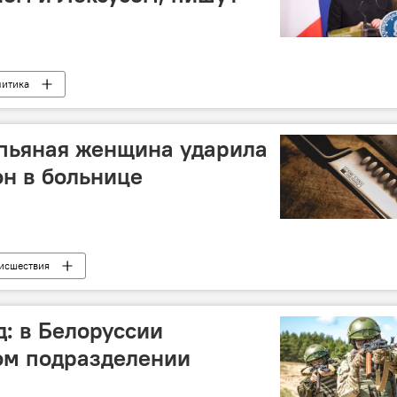
итика
 пьяная женщина ударила
н в больнице
исшествия
д: в Белоруссии
ом подразделении