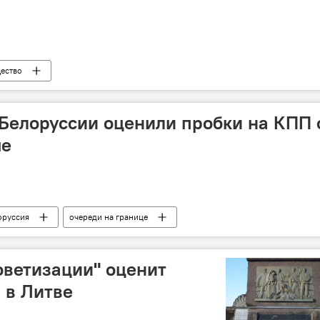
ество
в Белоруссии оценили пробки на КПП 
ые
оруссия
очереди на границе
оветизации" оценит
 в Литве