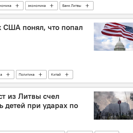
номика
экономика
Банк Литвы
 США понял, что попал
па
Политика
Китай
т из Литвы счел
ь детей при ударах по