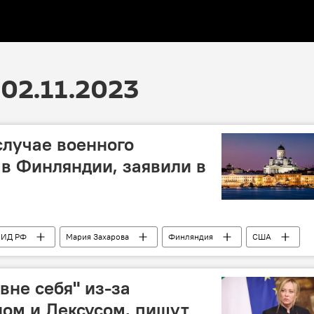
02.11.2023
случае военного
в Финляндии, заявили в
ИД РФ
Мария Захарова
Финляндия
США
вне себя" из-за
ном и Лексусом, пишут