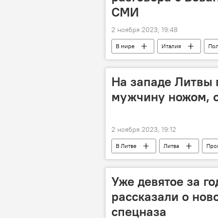
СМИ
2 ноября 2023, 19:48
В мире
Италия
Пол
На западе Литвы
мужчину ножом, о
2 ноября 2023, 19:12
В Литве
Литва
Про
Уже девятое за го
рассказали о нов
спецназа