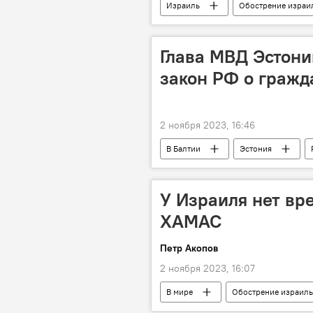
Израиль
Обострение израи
гетто
Глава МВД Эстони
закон РФ о гражд
2 ноября 2023, 16:46
В Балтии
Эстония
У Израиля нет вр
ХАМАС
Петр Акопов
2 ноября 2023, 16:07
В мире
Обострение израиль
США