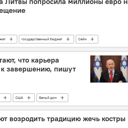
а Литвы попросила миллионы евро н
вещение
жет
государственный бюджет
Сейм
тают, что карьера
 к завершению, пишут
США
Белый дом
го конфликта
Израиль
ют возродить традицию жечь костры