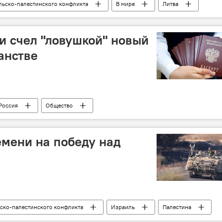
льско-палестинского конфликта
В мире
Литва
и счел "ловушкой" новый
анстве
Россия
Общество
емени на победу над
ско-палестинского конфликта
Израиль
Палестина