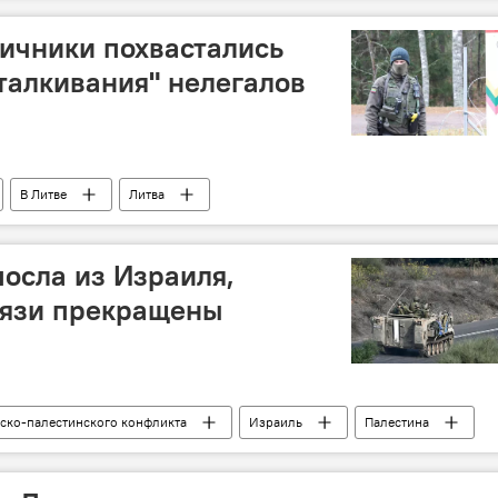
ичники похвастались
талкивания" нелегалов
В Литве
Литва
ударственной границы (VSAT)
миграционный кризис
посла из Израиля,
вязи прекращены
ско-палестинского конфликта
Израиль
Палестина