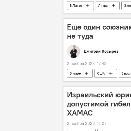
В Литве
Литва
Эко
Еще один союзник
не туда
Дмитрий Косырев
2 ноября 2023, 17:43
В мире
США
Евро
Израильский юрис
допустимой гибел
ХАМАС
2 ноября 2023, 17:07