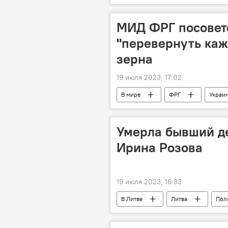
МИД ФРГ посовет
"перевернуть каж
зерна
19 июля 2023, 17:02
В мире
ФРГ
Украи
Умерла бывший д
Ирина Розова
19 июля 2023, 16:33
В Литве
Литва
Пол