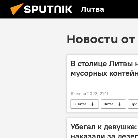
Литва
Новости от 
В столице Литвы 
мусорных контей
19 июля 2023, 21:11
В Литве
Литва
Про
Убегал к девушке:
наказали за дезе