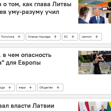
з о том, как глава Литвы
ев уму-разуму учил
Политика
Гитанас Науседа
ЕС
саммит
ка
, в чем опасность
а" для Европы
ода
жара
Общество
вал власти Латвии