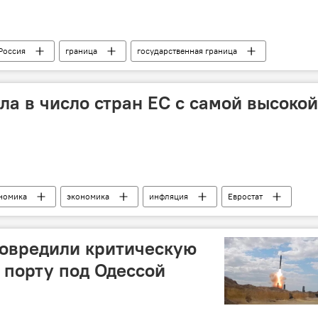
Россия
граница
государственная граница
и
путешествия
ла в число стран ЕС с самой высокой
номика
экономика
инфляция
Евростат
повредили критическую
 порту под Одессой