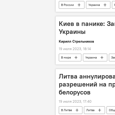
В России
Украина
Киев в панике: За
Украины
Кирилл Стрельников
19 июля 2023, 18:14
В мире
Украина
За
Спецоперация России по защите Дон
Литва аннулирова
разрешений на п
белорусов
19 июля 2023, 17:40
В Литве
Литва
Общ