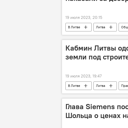
19 июля 2023, 20:15
В Литве
Литва
Общ
Кабмин Литвы одо
земли под строите
19 июля 2023, 19:47
В Литве
Литва
Пра
Строительство Rail Baltica
Глава Siemens по
Шольца о ценах н