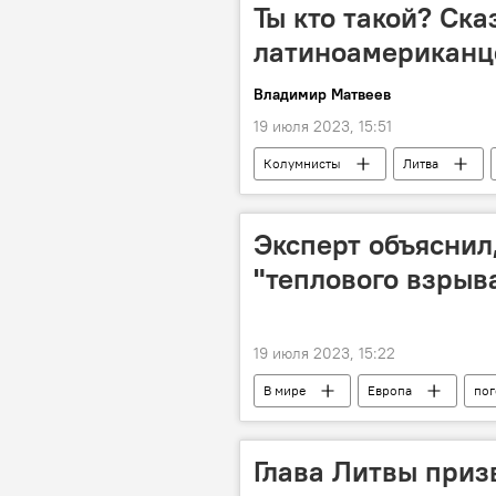
Ты кто такой? Ска
латиноамериканц
Владимир Матвеев
19 июля 2023, 15:51
Колумнисты
Литва
саммит ЕС
Латинская Амери
Эксперт объяснил
"теплового взрыв
19 июля 2023, 15:22
В мире
Европа
пог
Глава Литвы приз