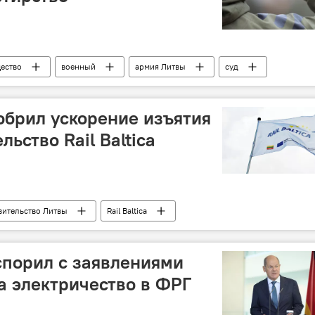
ество
военный
армия Литвы
суд
брил ускорение изъятия
льство Rail Baltica
вительство Литвы
Rail Baltica
спорил с заявлениями
а электричество в ФРГ