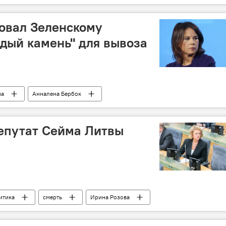
овал Зеленскому
дый камень" для вывоза
на
Анналена Бербок
епутат Сейма Литвы
итика
смерть
Ирина Розова