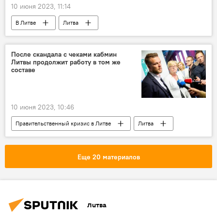
10 июня 2023, 11:14
В Литве
Литва
Пандемия коронавируса в Литве и других странах
Общество
После скандала с чеками кабмин
Литвы продолжит работу в том же
составе
10 июня 2023, 10:46
Правительственный кризис в Литве
Литва
В Литве
Ингрида Шимоните
Союз Отечества — Христианские демократы Литвы (СО-ХДЛ)
Еще 20 материалов
Литва