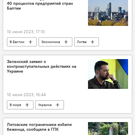
40 процентов предприятий стран
Балтии
10 июня 2023, 17:10
В Балтии
Экономика
Литва
Латвия
Эстония
Luminor
опрос
Зеленский заявил о
контрнаступательных действиях на
Украине
10 июня 2023, 16:44
В мире
Украина
Владимир Зеленский
Литовские пограничники избили
беженца, сообщили в ГПК