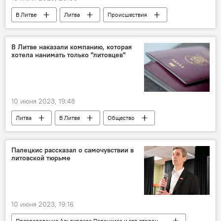
В Литве
Литва
Происшествия
Украина
мигранты
Германия
В Литве наказали компанию, которая
хотела нанимать только "литовцев"
10 июня 2023, 19:48
Литва
В Литве
Общество
Происшествия
дискриминация
литовцы
Палецкис рассказал о самочувствии в
литовской тюрьме
10 июня 2023, 19:16
Преследование Альгирдаса Палецкиса и его сторонников в Литве