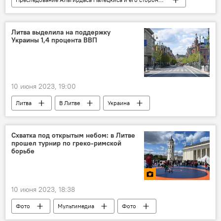
В Литве
Литва
Альгирдас Палецкис
суд
Литва выделила на поддержку
Украины 1,4 процента ВВП
активисты
10 июня 2023, 19:00
Литва
В Литве
Украина
Министерство финансов
Схватка под открытым небом: в Литве
прошел турнир по греко-римской
борьбе
10 июня 2023, 18:38
Фото
Мультимедиа
Фото
В Литве
Литва
Вильнюс