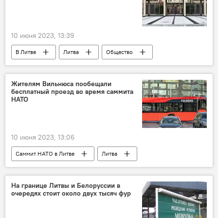
10 июня 2023, 13:39
В Литве
Литва
Общество
Сейм
Вильнюс
полиция Литвы
Жителям Вильнюса пообещали
бесплатный проезд во время саммита
НАТО
10 июня 2023, 13:06
Саммит НАТО в Литве
Литва
В Литве
Вильнюс
общественный транспорт
Общество
На границе Литвы и Белоруссии в
очередях стоит около двух тысяч фур