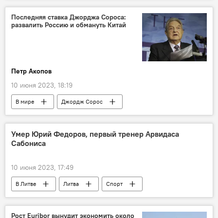
Спорт
Последняя ставка Джорджа Сороса:
развалить Россию и обмануть Китай
Петр Акопов
10 июня 2023, 18:19
В мире
Джордж Сорос
Си Цзиньпин
Россия
Китай
НАТО
Умер Юрий Федоров, первый тренер Арвидаса
Сабониса
10 июня 2023, 17:49
В Литве
Литва
Спорт
баскетбол
Рост Euribor вынудит экономить около