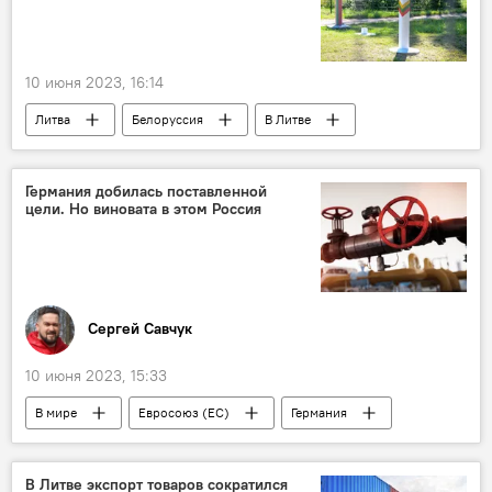
10 июня 2023, 16:14
Литва
Белоруссия
В Литве
Государственный пограничный комитет Беларуси
пограничники
Германия добилась поставленной
цели. Но виновата в этом Россия
Сергей Савчук
10 июня 2023, 15:33
В мире
Евросоюз (ЕС)
Германия
Россия
В Литве экспорт товаров сократился