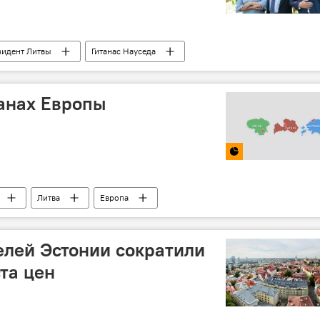
зидент Литвы
Гитанас Науседа
анах Европы
Литва
Европа
лей Эстонии сократили
та цен