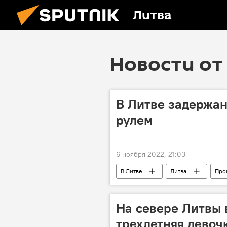
Литва
Новости от 
В Литве задержан
рулем
6 ноября 2022, 21:03
В Литве
Литва
Про
Департамент полиции Литвы
На севере Литвы 
трехлетняя девоч