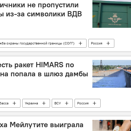
ичники не пропустили
ы из-за символики ВДВ
жба охраны государственной границы (СОГГ)
Россия
ининградская область
сть ракет HIMARS по
дна попала в шлюз дамбы
басса
Украина
ВСУ
Россия
ха Мейлутите выиграла