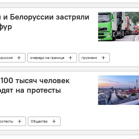
 и Белоруссии застряли
 фур
оруссия
очереди на границе
грузовик
ет Беларуси
 100 тысяч человек
дят на протесты
ротесты
Общество