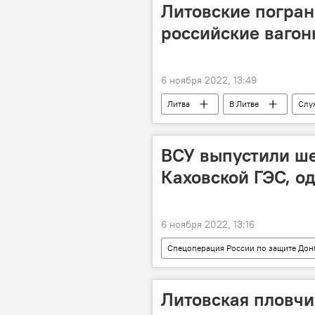
Литовские погран
российские вагон
6 ноября 2022, 13:49
Литва
В Литве
Слу
пограничный контроль
Кал
ВСУ выпустили ше
Каховской ГЭС, о
6 ноября 2022, 13:16
Спецоперация России по защите Дон
Херсонская область
В мире
Литовская пловчи