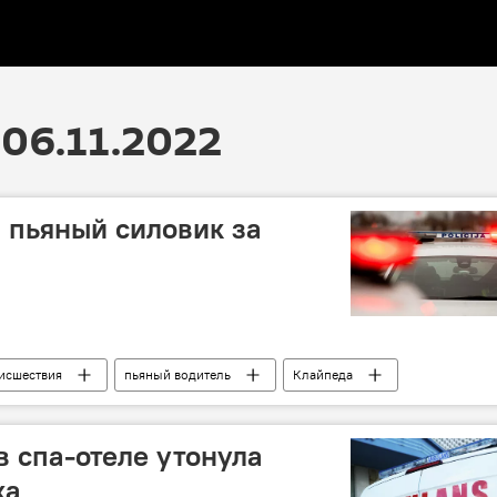
06.11.2022
 пьяный силовик за
исшествия
пьяный водитель
Клайпеда
в спа-отеле утонула
ка