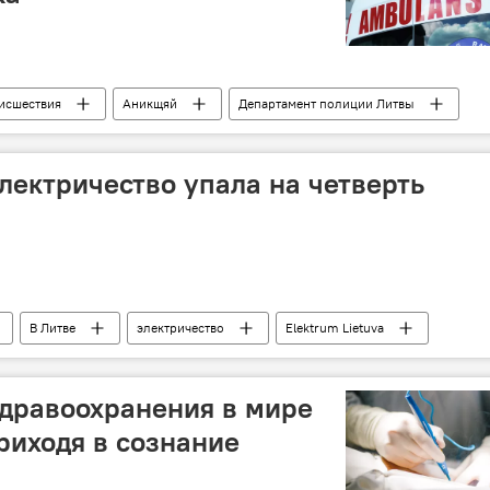
исшествия
Аникщяй
Департамент полиции Литвы
электричество упала на четверть
В Литве
электричество
Elektrum Lietuva
дравоохранения в мире
риходя в сознание