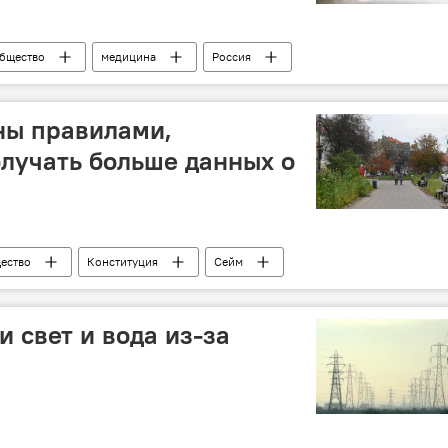
бщество
медицина
Россия
ны правилами,
лучать больше данных о
ество
Конституция
Сейм
 свет и вода из-за