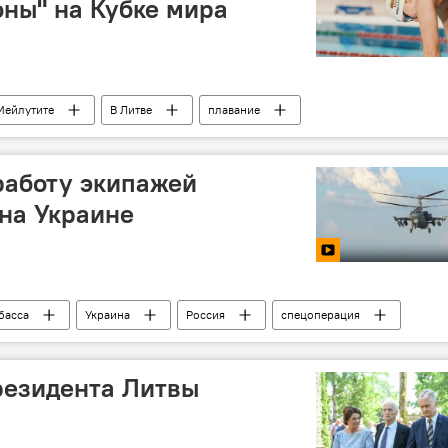
оны" на Кубке мира
Мейлутите
В Литве
плавание
работу экипажей
 на Украине
басса
Украина
Россия
спецоперация
резидента Литвы