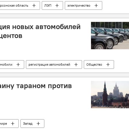
рсонская область
ЛЭП
электричество
ция новых автомобилей
оцентов
омобили
регистрация автомобилей
Общество
аину тараном против
мире
Запад