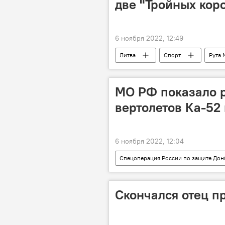
две "Тройных кор
6 ноября 2022, 12:49
Литва
Спорт
Рута 
МО РФ показало 
вертолетов Ка-52
6 ноября 2022, 12:04
Спецоперация России по защите Дон
В мире
Минобороны РФ
Скончался отец п