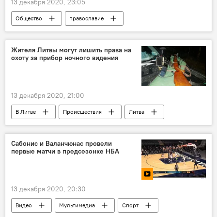
13 декабря 2020, 23:05
Общество
православие
православные
традиции
народные традиции
приметы
Жителя Литвы могут лишить права на
охоту за прибор ночного видения
13 декабря 2020, 21:00
В Литве
Происшествия
Литва
охота
охотники
Сабонис и Валанчюнас провели
первые матчи в предсезонке НБА
13 декабря 2020, 20:30
Видео
Мультимедиа
Спорт