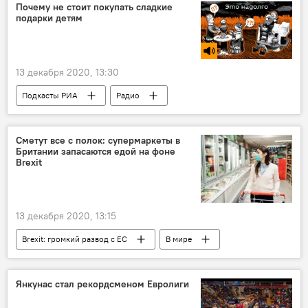
Почему не стоит покупать сладкие
подарки детям
13 декабря 2020, 13:30
Подкасты РИА
Радио
Сметут все с полок: супермаркеты в
Британии запасаются едой на фоне
Brexit
13 декабря 2020, 13:15
Brexit: громкий развод с ЕС
В мире
Великобритания
продукты
Brexit
Янкунас cтал рекордсменом Евролиги