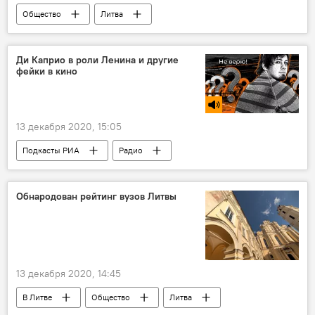
Общество
Литва
водительские права
водительское удостоверение
Ди Каприо в роли Ленина и другие
фейки в кино
удостоверение личности
13 декабря 2020, 15:05
Подкасты РИА
Радио
Обнародован рейтинг вузов Литвы
13 декабря 2020, 14:45
В Литве
Общество
Литва