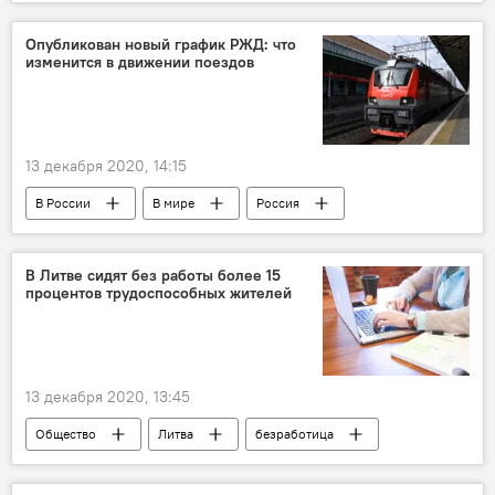
ВУЗ
обучение
высшее образование
Опубликован новый график РЖД: что
изменится в движении поездов
13 декабря 2020, 14:15
В России
В мире
Россия
РЖД
поезд
В Литве сидят без работы более 15
процентов трудоспособных жителей
13 декабря 2020, 13:45
Общество
Литва
безработица
коронавирус