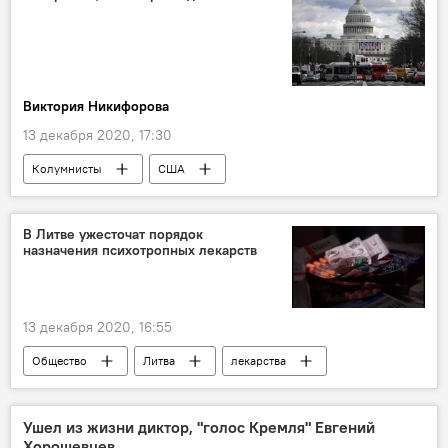
Виктория Никифорова
13 декабря 2020, 17:30
Колумнисты
США
В Литве ужесточат порядок
назначения психотропных лекарств
13 декабря 2020, 16:55
Общество
Литва
лекарства
психотропные вещества
психотропные препараты
Ушел из жизни диктор, "голос Кремля" Евгений
Хорошевцев