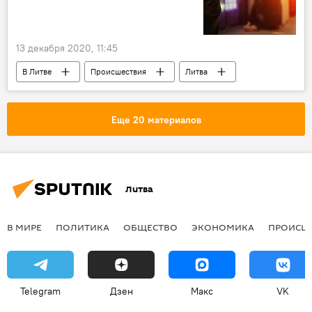
13 декабря 2020, 11:45
В Литве
Происшествия
Литва
пожарный
насилие
бытовое насилие
насилие в Литве
Еще 20 материалов
Литва
В МИРЕ
ПОЛИТИКА
ОБЩЕСТВО
ЭКОНОМИКА
ПРОИСШ
Telegram
Дзен
Макс
VK