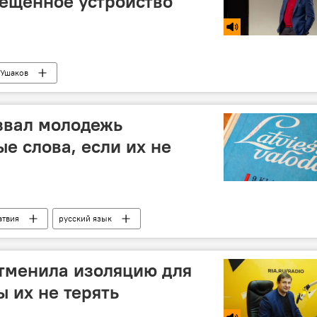
ещенное устройство
 Ушаков
звал молодежь
е слова, если их не
атвия
русский язык
тменила изоляцию для
ы их не терять