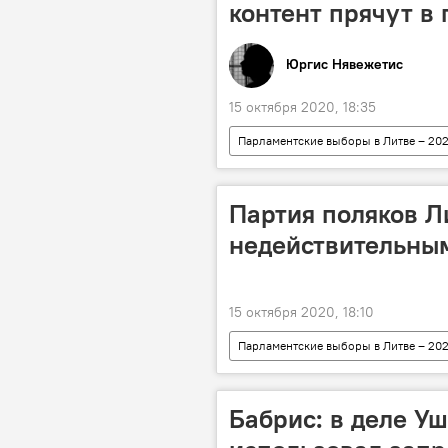
контент прячут в
Юргис Нявежетис
15 октября 2020, 18:35
Парламентские выборы в Литве – 20
парламентские выборы
Сей
Партия поляков Л
недействительны
15 октября 2020, 18:10
Парламентские выборы в Литве – 20
парламентские выборы
Изб
Бабрис: в деле Уш