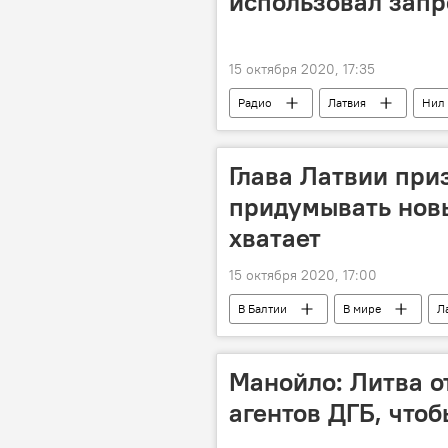
использовал запр
15 октября 2020, 17:35
Радио
Латвия
Нил
Глава Латвии при
придумывать новы
хватает
15 октября 2020, 17:00
В Балтии
В мире
Л
Манойло: Литва о
агентов ДГБ, чтоб