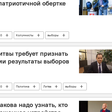
 патриотичной обертке
20
Колумнисты
выборы
м Литвы
Литва
итвы требует признать
ми результаты выборов
20
Политика
Литва
выборы
ирательная акция поляков Литвы — Союз христианских семей
акова надо узнать, кто