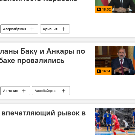
18:32
Азербайджан
Армения
ланы Баку и Анкары по
бахе провалились
14:51
Армения
Азербайджан
 впечатляющий рывок в