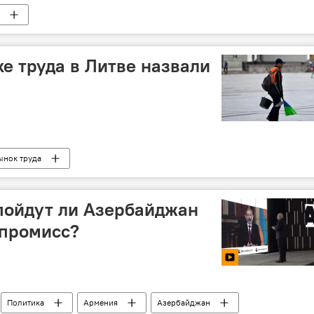
е труда в Литве назвали
ынок труда
 пойдут ли Азербайджан
мпромисс?
Политика
Армения
Азербайджан