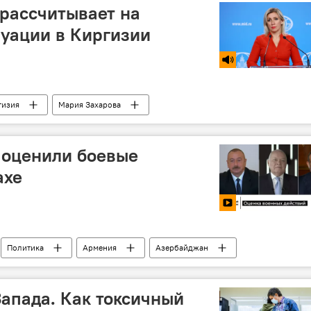
 рассчитывает на
уации в Киргизии
гизия
Мария Захарова
 оценили боевые
ахе
Политика
Армения
Азербайджан
Запада. Как токсичный