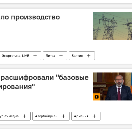
ало производство
Энергетика. LIVE
Литва
Балтия
 расшифровали "базовые
ирования"
ультимедиа
Азербайджан
Армения