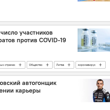
 число участников
атов против COVID-19
ных странах
Общество
Литва
коронавирус
овский автогонщик
шении карьеры