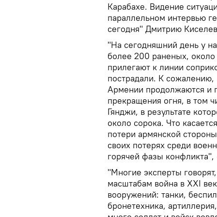
Карабахе. Видение ситуац
параллельном интервью г
сегодня" Дмитрию Киселев
"На сегодняшний день у н
более 200 раненых, около 
прилегают к линии соприк
пострадали. К сожалению,
Армении продолжаются и п
прекращения огня, в том 
Гянджи, в результате кото
около сорока. Что касаетс
потери армянской стороны
своих потерях среди воен
горячей фазы конфликта", 
"Многие эксперты говорят,
масштабам война в XXI век
вооружений: танки, беспил
бронетехника, артиллерия,
много солдат и войск вовл