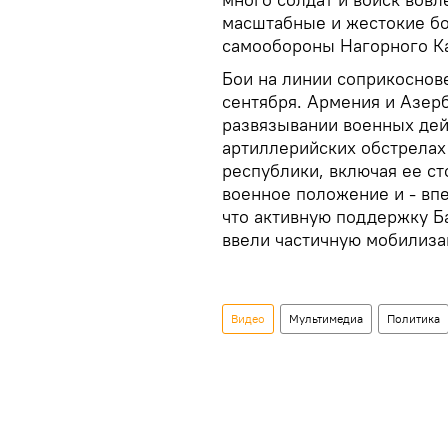
масштабные и жестокие бо
самообороны Нагорного Ка
Бои на линии соприкоснов
сентября. Армения и Азер
развязывании военных дей
артиллерийских обстрелах
республики, включая ее с
военное положение и - вп
что активную поддержку Б
ввели частичную мобилиза
Видео
Мультимедиа
Политика