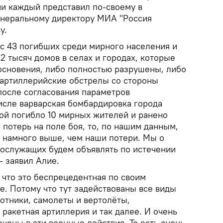
ии каждый представил по-своему в
енеральному директору МИА "Россия
у.
ас 43 погибших среди мирного населения и
2 тысяч домов в селах и городах, которые
основения, либо полностью разрушены, либо
 артиллерийские обстрелы со стороны
осле согласования параметров
числе варварская бомбардировка города
рой погибло 10 мирных жителей и ранено
я потерь на поле боя, то, по нашим данным,
 намного выше, чем наши потери. Мы о
нослужащих будем объявлять по истечении
- заявил Алие.
 что это беспрецедентная по своим
е. Потому что тут задействованы все виды
отники, самолеты и вертолёты,
 ракетная артиллерия и так далее. И очень
ечены в эти военные действия. То есть очень