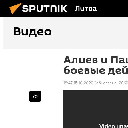
Литва
Видео
Алиев и П
боевые дей
18:47 15.10.2020
(обновлено:
20:2