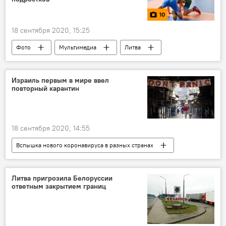
10
18 сентября 2020, 15:25
Фото
Мультимедиа
Литва
спортсмены
Латвия
дети
подростки
Израиль первым в мире ввел
повторный карантин
18 сентября 2020, 14:55
Вспышка нового коронавируса в разных странах
В мире
Израиль
коронавирус
карантин
Литва пригрозила Белоруссии
ответным закрытием границ