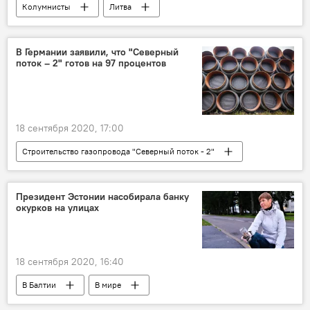
Колумнисты
Литва
Правительство Литвы
положительный имидж
реклама
В Германии заявили, что "Северный
поток – 2" готов на 97 процентов
стратегия
18 сентября 2020, 17:00
Строительство газопровода "Северный поток - 2"
Политика
Германия
"Северный поток – 2"
Президент Эстонии насобирала банку
окурков на улицах
18 сентября 2020, 16:40
В Балтии
В мире
Керсти Кальюлайд
загрязнение