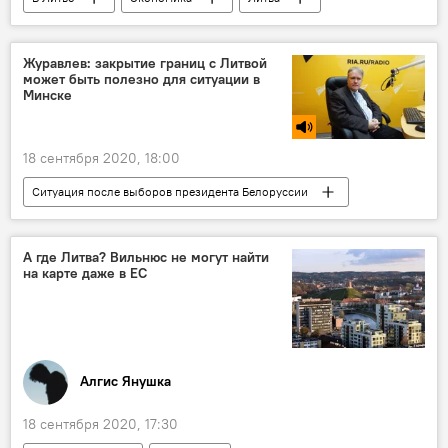
транзит
транзит грузов
Белоруссия
Клайпеда
Журавлев: закрытие границ с Литвой
может быть полезно для ситуации в
Клайпедский порт
Минске
18 сентября 2020, 18:00
Ситуация после выборов президента Белоруссии
Радио
Литва
Белоруссия
Польша
граница
А где Литва? Вильнюс не могут найти
на карте даже в ЕС
Алгис Янушка
18 сентября 2020, 17:30