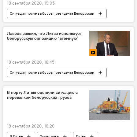
18 сентября 2020, 19:05
Ситуация после выборов президента Белоруссии
Радио
Белоруссия
Венесуэла
Николас Мадуро
Лавров заявил, что Литва использует
белорусскую оппозицию "втемную"
18 сентября 2020, 18:45
Ситуация после выборов президента Белоруссии
Видео
Мультимедиа
Россия
Белоруссия
Литва
Польша
В порту Литвы оценили ситуацию с
перевалкой белорусских грузов
Александр Лукашенко
Светлана Тихановская
оппозиция
18 сентября 2020, 18:20
В Литве
Экономика
Литва