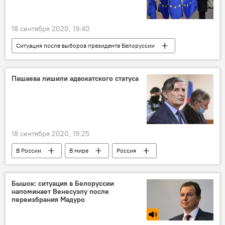
18 сентября 2020, 19:40
Ситуация после выборов президента Белоруссии
Политика
ЕС
Белоруссия
Литва
Линас Линкявичюс
Пашаева лишили адвокатского статуса
18 сентября 2020, 19:25
В России
В мире
Россия
адвокат
Бышок: ситуация в Белоруссии
напоминает Венесуэлу после
переизбрания Мадуро