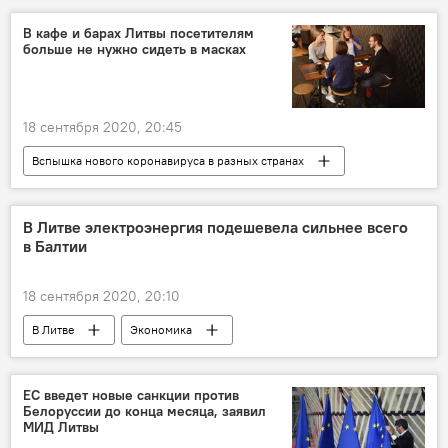
Латвия
коронавирус
В кафе и барах Литвы посетителям
больше не нужно сидеть в масках
18 сентября 2020, 20:45
Вспышка нового коронавируса в разных странах
Общество
Литва
коронавирус
кафе
ресторан
В Литве электроэнергия подешевела сильнее всего
в Балтии
18 сентября 2020, 20:10
В Литве
Экономика
Энергетика. LIVE
Литва
ЕС введет новые санкции против
Белоруссии до конца месяца, заявил
МИД Литвы