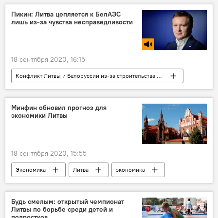
Пикин: Литва цепляется к БелАЭС
лишь из-за чувства несправедливости
18 сентября 2020, 16:15
Конфликт Литвы и Белоруссии из-за строительства АЭС
Радио
Энергетика. LIVE
Литва
Белорусская АЭС
США
Минфин обновил прогноз для
экономики Литвы
18 сентября 2020, 15:55
Экономика
Литва
экономика
Министерство финансов
Будь смелым: открытый чемпионат
Литвы по борьбе среди детей и
подростков