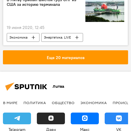
США за историю терминала
19 июня 2020, 12:45
Экономика
Энергетика. LIVE
Литва
США
СПГ
Еще 20 материалов
Литва
В МИРЕ
ПОЛИТИКА
ОБЩЕСТВО
ЭКОНОМИКА
ПРОИСШ
Telegram
Дзен
Макс
VK