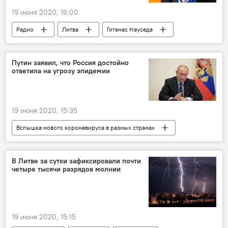
19 июня 2020, 16:00
Радио
Литва
Гитанас Науседа
Даля Грибаускайте
президент
Путин заявил, что Россия достойно
ответила на угрозу эпидемии
19 июня 2020, 15:35
Вспышка нового коронавируса в разных странах
В России
В мире
Россия
Владимир Путин
коронавирус
В Литве за сутки зафиксировали почти
четыре тысячи разрядов молнии
19 июня 2020, 15:15