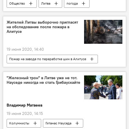
Общество
Литва
погода
непогода
прогноз погоды
погода в Литве
Жителей Литвы выборочно пригласят
на обследование после пожара в
Алитусе
19 июня 2020, 14:40
Пожар на заводе по переработке шин в Алитусе
Общество
Литва
пожар
Алитус
"Железный трон" в Литве уже не тот.
Науседе никогда не стать Грибаускайте
Владимир Матвеев
19 июня 2020, 14:15
Колумнисты
Гитанас Науседа