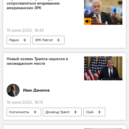
сопротивляться впариванию
американских ЗРК
19 июня 2020, 18:40
Радио
ЗРК Patriot
ЗРС С-400 "Триумф"
НАТО
Йенс Столтенберг
Новый хозяин Трампа нашелся в
неожиданном месте
Иван Данилов
19 июня 2020, 18:15
Колумнисты
Дональд Трамп
США