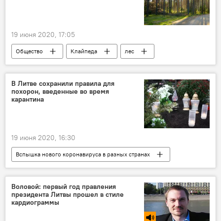
19 июня 2020, 17:05
Общество
Клайпеда
лес
В Литве сохранили правила для
похорон, введенные во время
карантина
19 июня 2020, 16:30
Вспышка нового коронавируса в разных странах
Общество
Литва
карантин
похороны
Воловой: первый год правления
президента Литвы прошел в стиле
кардиограммы