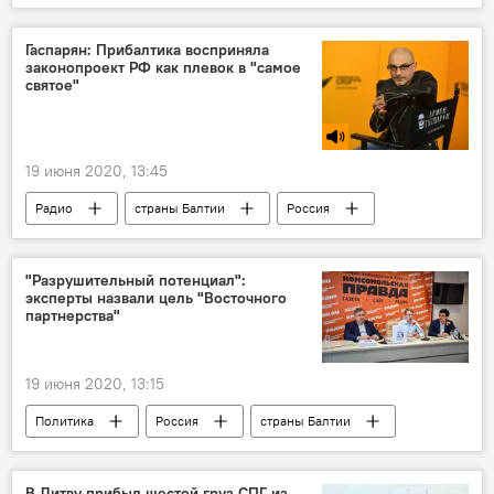
Даля Грибаускайте
Литва
президент Литвы
Гаспарян: Прибалтика восприняла
законопроект РФ как плевок в "самое
святое"
19 июня 2020, 13:45
Радио
страны Балтии
Россия
законопроект
история
"Разрушительный потенциал":
эксперты назвали цель "Восточного
партнерства"
19 июня 2020, 13:15
Политика
Россия
страны Балтии
Армения
Грузия
Белоруссия
Молдавия
Азербайджан
Украина
В Литву прибыл шестой груз СПГ из