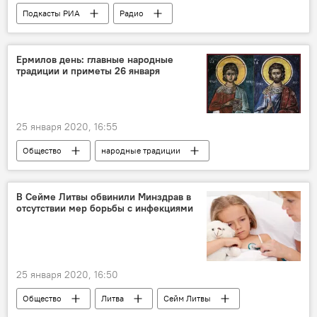
Подкасты РИА
Радио
Ермилов день: главные народные
традиции и приметы 26 января
25 января 2020, 16:55
Общество
народные традиции
традиции
приметы
православие
православные
церковь
праздник
В Сейме Литвы обвинили Минздрав в
отсутствии мер борьбы с инфекциями
праздничные дни
25 января 2020, 16:50
Общество
Литва
Сейм Литвы