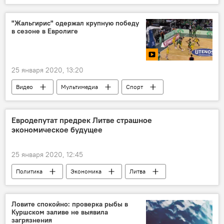
Украина
Дмитрий Песков
"Жальгирис" одержал крупную победу
в сезоне в Евролиге
25 января 2020, 13:20
Видео
Мультимедиа
Спорт
Литва
Баскетбольный клуб "Жальгирис"
Евродепутат предрек Литве страшное
экономическое будущее
25 января 2020, 12:45
Политика
Экономика
Литва
Андрюс Кубилюс
экономика
Ловите спокойно: проверка рыбы в
Куршском заливе не выявила
загрязнения