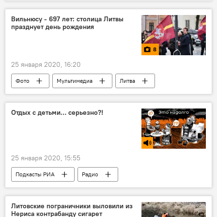
Министерство здравоохранения
Аурелиюс Верига
Вильнюсу - 697 лет: столица Литвы
празднует день рождения
инфекционные заболевания
8
25 января 2020, 16:20
Фото
Мультимедиа
Литва
Вильнюс
Отдых с детьми… серьезно?!
25 января 2020, 15:55
Подкасты РИА
Радио
Литовские пограничники выловили из
Нериса контрабанду сигарет