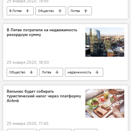
25 января 2020, 19:45
В Литве
Общество
Литва
железная дорога
Балтия
происшествие
В Литве потратили на недвижимость
рекордную сумму
25 января 2020, 18:00
Общество
Литва
недвижимость
Вильнюс будет собирать
туристический налог через платформу
Airbnb
25 января 2020, 17:40