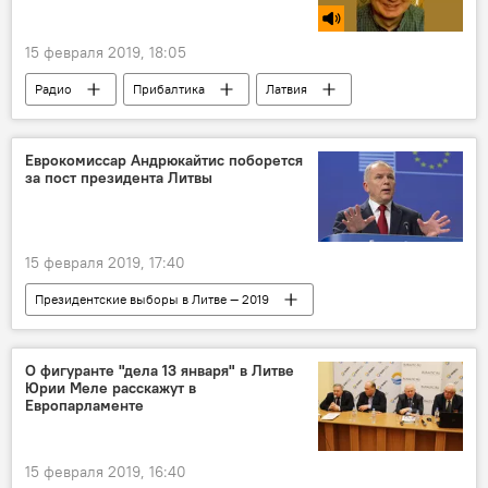
15 февраля 2019, 18:05
Радио
Прибалтика
Латвия
Эстония
Финляндия
Еврокомиссар Андрюкайтис поборется
за пост президента Литвы
15 февраля 2019, 17:40
Президентские выборы в Литве — 2019
Политика
Литва
выборы президента Литвы в 2019 году
О фигуранте "дела 13 января" в Литве
Юрии Меле расскажут в
Витянис Андрюкайтис
Европарламенте
15 февраля 2019, 16:40