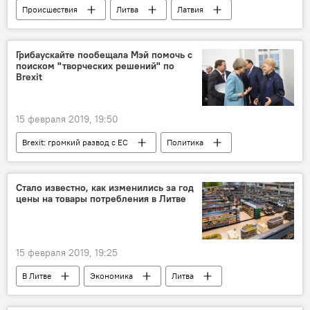
Происшествия
Литва
Латвия
взятки
Грибаускайте пообещала Мэй помочь с
поиском "творческих решений" по
Brexit
15 февраля 2019, 19:50
Brexit: громкий развод с ЕС
Политика
Литва
Великобритания
Brexit
Даля Грибаускайте
Тереза Мэй
Стало известно, как изменились за год
цены на товары потребления в Литве
15 февраля 2019, 19:25
В Литве
Экономика
Литва
цены