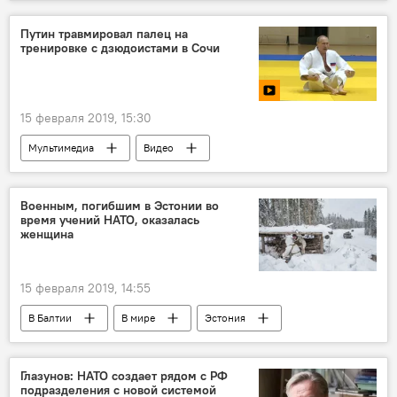
Мультимедиа
Афганистан
Международное информационное агентство Sputnik
Путин травмировал палец на
тренировке с дзюдоистами в Сочи
15 февраля 2019, 15:30
Мультимедиа
Видео
Владимир Путин
Сочи
Военным, погибшим в Эстонии во
время учений НАТО, оказалась
женщина
15 февраля 2019, 14:55
В Балтии
В мире
Эстония
НАТО
военный
смерть
Глазунов: НАТО создает рядом с РФ
подразделения с новой системой