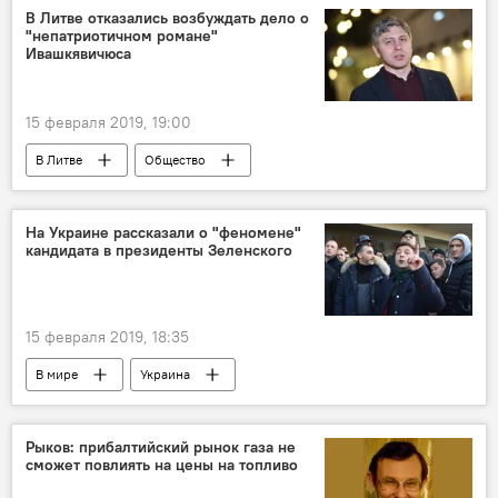
В Литве отказались возбуждать дело о
"непатриотичном романе"
Ивашкявичюса
15 февраля 2019, 19:00
В Литве
Общество
"Лесные братья"
Марюс Ивашкявичюс
Литва
На Украине рассказали о "феномене"
кандидата в президенты Зеленского
15 февраля 2019, 18:35
В мире
Украина
Выборы президента Украины — 2019
Рыков: прибалтийский рынок газа не
сможет повлиять на цены на топливо