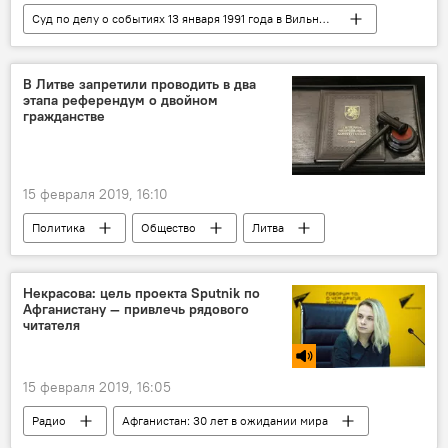
Суд по делу о событиях 13 января 1991 года в Вильнюсе
В Балтии
В мире
Литва
Юрий Мель
суд по делу 13 января 1991 года
В Литве запретили проводить в два
этапа референдум о двойном
события 13 января 1991 года в Вильнюсе
гражданстве
Россия
15 февраля 2019, 16:10
Политика
Общество
Литва
двойное гражданство
Конституционный суд
Некрасова: цель проекта Sputnik по
Афганистану — привлечь рядового
Референдум о двойном гражданстве в Литве
читателя
15 февраля 2019, 16:05
Радио
Афганистан: 30 лет в ожидании мира