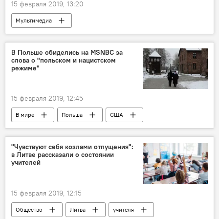
15 февраля 2019, 13:20
Мультимедиа
Афганистан: 30 лет в ожидании мира
Видео
Мультимедиа
Афганистан
В Польше обиделись на MSNBC за
слова о "польском и нацистском
советские военные
режиме"
15 февраля 2019, 12:45
В мире
Польша
США
Вторая мировая война
"Чувствуют себя козлами отпущения":
в Литве рассказали о состоянии
учителей
15 февраля 2019, 12:15
Общество
Литва
учителя