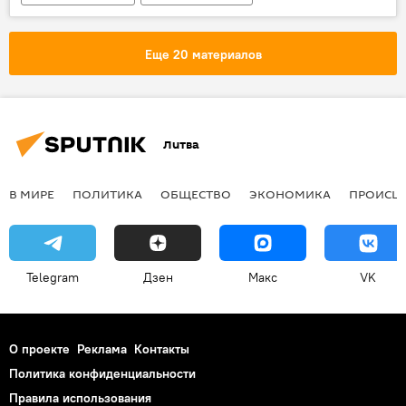
безработица
безработные
Литва
Еще 20 материалов
Литва
В МИРЕ
ПОЛИТИКА
ОБЩЕСТВО
ЭКОНОМИКА
ПРОИСШ
Telegram
Дзен
Макс
VK
О проекте
Реклама
Контакты
Политика конфиденциальности
Правила использования