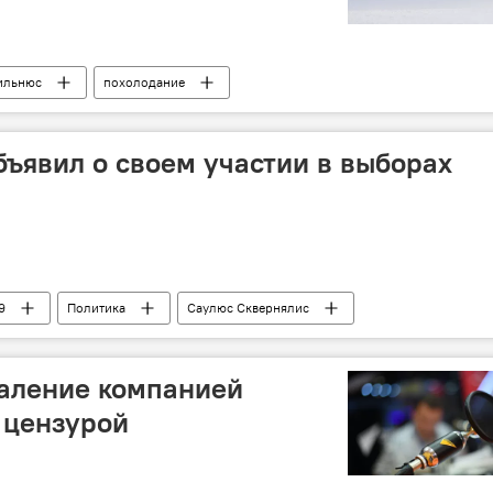
ильнюс
похолодание
ъявил о своем участии в выборах
9
Политика
Саулюс Сквернялис
у
даление компанией
 цензурой