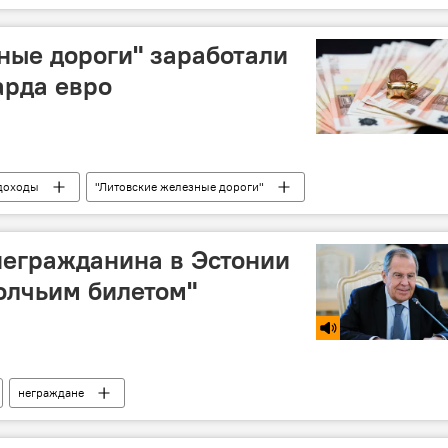
ные дороги" заработали
арда евро
доходы
"Литовские железные дороги"
негражданина в Эстонии
олчьим билетом"
неграждане