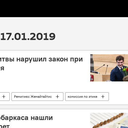
17.01.2019
итвы нарушил закон при
ля
Ремигиюс Жемайтайтис
комиссия по этике
рбаркаса нашли
рет