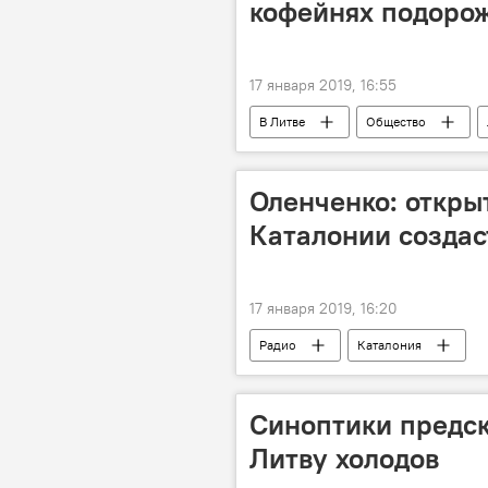
кофейнях подорож
17 января 2019, 16:55
В Литве
Общество
Оленченко: откры
Каталонии создас
17 января 2019, 16:20
Радио
Каталония
Синоптики предс
Литву холодов