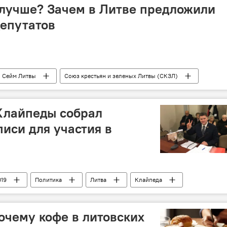
 лучше? Зачем в Литве предложили
депутатов
Сейм Литвы
Союз крестьян и зеленых Литвы (СКЗЛ)
Клайпеды собрал
иси для участия в
019
Политика
Литва
Клайпеда
почему кофе в литовских