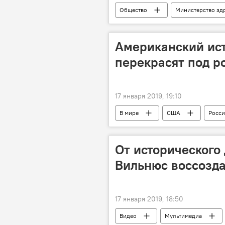
Общество
Министерство зд
Американский ист
перекрасят под р
17 января 2019, 19:10
В мире
США
Росси
От исторического
Вильнюс воссозда
17 января 2019, 18:50
Видео
Мультимедиа