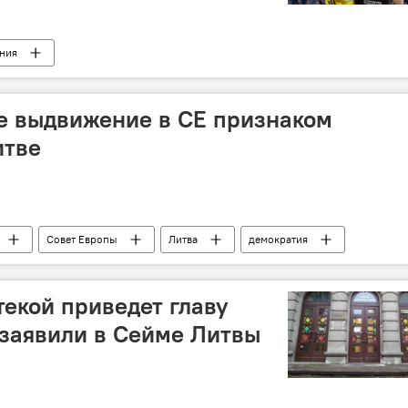
ния
е выдвижение в СЕ признаком
итве
Совет Европы
Литва
демократия
текой приведет главу
 заявили в Сейме Литвы