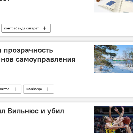
контрабанда сигарет
и прозрачность
анов самоуправления
Литва
Клайпеда
ил Вильнюс и убил