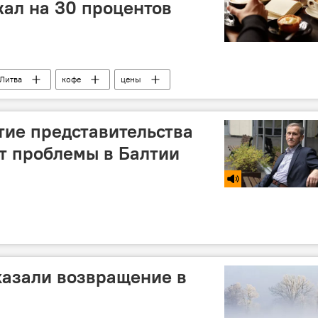
ал на 30 процентов
Литва
кофе
цены
тие представительства
т проблемы в Балтии
казали возвращение в