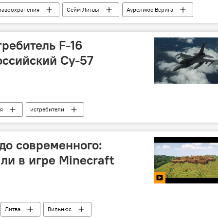
равоохранения
Сейм Литвы
Аурелиюс Верига
ребитель F-16
оссийский Су-57
я
истребители
 до современного:
ли в игре Minecraft
Литва
Вильнюс