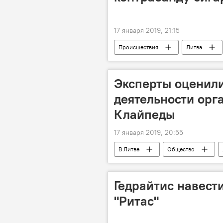
17 января 2019, 21:15
Происшествия
Литва
Эксперты оценил
деятельности орг
Клайпеды
17 января 2019, 20:55
В Литве
Общество
Гедрайтис навест
"Ритас"