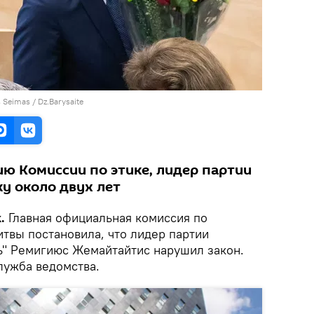
 Seimas / Dz.Barysaite
ию Комиссии по этике, лидер партии
у около двух лет
.
Главная официальная комиссия по
твы постановила, что лидер партии
ь" Ремигиюс Жемайтайтис нарушил закон.
лужба ведомства.