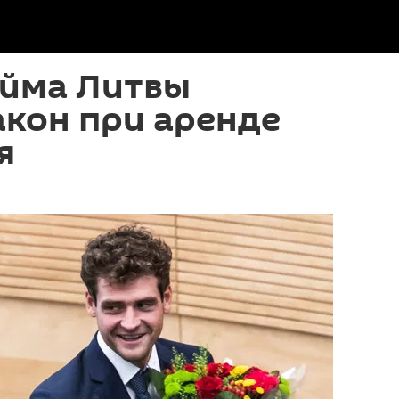
ейма Литвы
кон при аренде
я