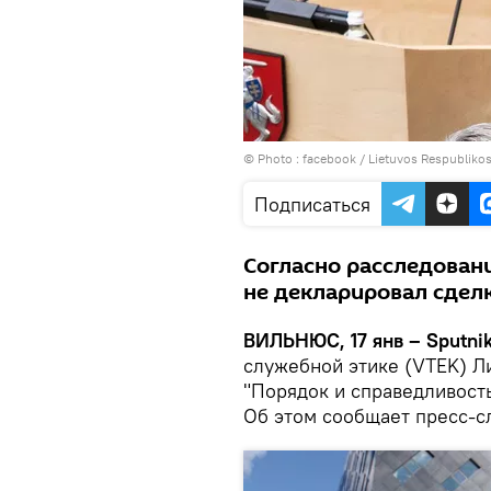
© Photo :
facebook / Lietuvos Respublikos
Подписаться
Согласно расследован
не декларировал сделк
ВИЛЬНЮС, 17 янв – Sputnik
служебной этике (VTEK) Ли
"Порядок и справедливост
Об этом сообщает пресс-с