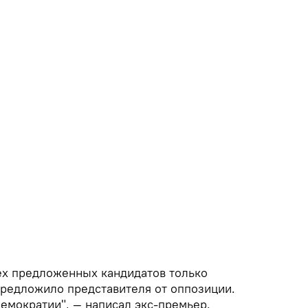
рех предложенных кандидатов только
предложило представителя от оппозиции.
емократии", — написал экс-премьер.