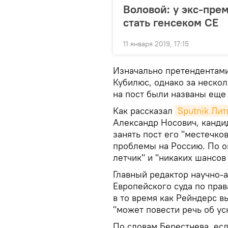
Воловой: у экс-пр
стать генсеком СЕ
11 января 2019, 17:15
Изначально претендентами
Кубилюс, однако за нескол
на пост были названы еще 
Как рассказал
Sputnik Лит
Александр Носович, кандид
занять пост его "местечко
проблемы на Россию. По о
летчик" и "никаких шансов 
Главный редактор научно-
Европейского суда по прав
в то время как Рейндерс в
"может повести речь об у
По словам Берестнева, есл