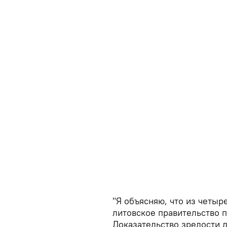
"Я объясняю, что из четы
литовское правительство 
Доказательство зрелости д