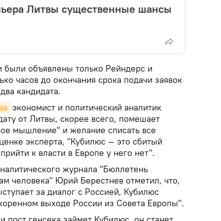
емьера Литвы существенные шансы
 были объявлены только Рейндерс и
ько часов до окончания срока подачи заявок
два кандидата.
ва
экономист и политический аналитик
ату от Литвы, скорее всего, помешает
вое мышление" и желание списать все
ценке эксперта, "Кубилюс — это сбитый
прийти к власти в Европе у него нет".
аналитического журнала "Бюллетень
ам человека" Юрий Берестнев отметил, что,
ыступает за диалог с Россией, Кубилюс
скоренном выходе России из Совета Европы".
и пост генсека займет Кубилюс, он станет