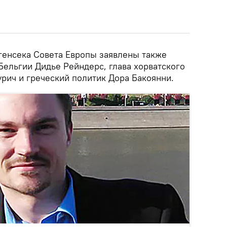
 генсека Совета Европы заявлены также
Бельгии Дидье Рейндерс, глава хорватского
ич и греческий политик Дора Бакоянни.