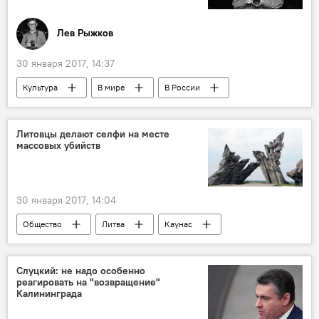
Лев Рыжков
30 января 2017, 14:37
Культура
В мире
В России
Общество
Колумнисты
Россия
Лев Рыжков
Федор Бондарчук
Литовцы делают селфи на месте
массовых убийств
"Притяжение"
"Обитаемый остров"
"Сталинград"
Чертаново
30 января 2017, 14:04
Общество
Литва
Каунас
Ремигиюс Шимашюс
Каунасский музей IX форта
селфи
Слуцкий: не надо особенно
реагировать на "возвращение"
памятники жертвам фашизма
Калининграда