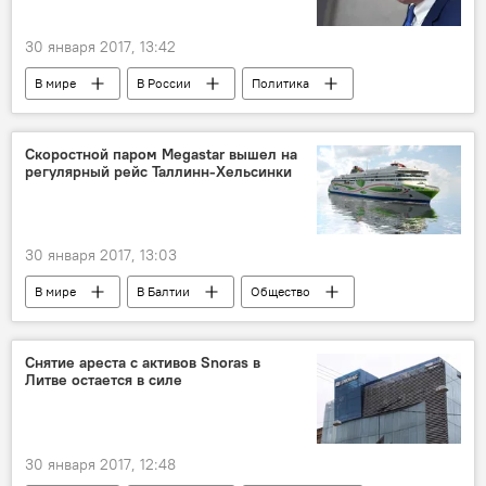
30 января 2017, 13:42
В мире
В России
Политика
Россия
Владимир Джабаров
Леонид Слуцкий
Линас Бальсис
Скоростной паром Megastar вышел на
регулярный рейс Таллинн-Хельсинки
Дела приграничные: Калининград
30 января 2017, 13:03
В мире
В Балтии
Общество
Эстония
Тарья Халонен
Megastar
паром
Tallink Megastar
Хельсинки
Снятие ареста с активов Snoras в
Литве остается в силе
30 января 2017, 12:48