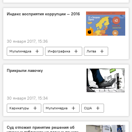
Калининградская область
Сергей Рекеда
Владимир Абрамов
Владимир Оленченко
Индекс восприятия коррупции — 2016
Анатолий Капустин
Линас Бальсис
возврат территории
Дела приграничные: Калининград
30 января 2017, 15:36
Мультимедиа
Инфографика
Литва
Латвия
Эстония
Западная Европа
коррупция
ЕС
Мир
Прикрыли лавочку
30 января 2017, 15:34
Карикатуры
Мультимедиа
США
Дональд Трамп
Суд отложил принятие решения об