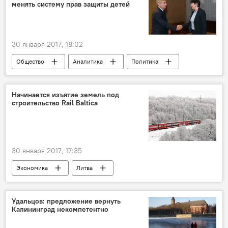
менять систему прав защиты детей
пожарный
лестница
30 января 2017, 18:02
Общество
Аналитика
Политика
Литва
Викторас Пранцкетис
Эдита Жиобене
Сейм
Начинается изъятие земель под
строительство Rail Baltica
Защита детей в Литве
30 января 2017, 17:35
Экономика
Литва
Министерство транспорта и коммуникаций
Rail Baltica
земля
собственник
Удальцов: предложение вернуть
Калининград некомпетентно
Строительство Rail Baltica