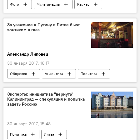
Фото
Мультимедиа
Каунас
За уважение к Путину в Литве бьют
зонтиком в глаз
Александр Липовец
30 января 2017, 16:17
Общество
Аналитика
Политика
Происшествия
Колумнисты
Вильнюс
Владимир Путин
Эксперты: инициатива "вернуть"
Калининград — спекуляция и попытка
Томас Добровольскис
задеть Россию
Вильнюсский окружной суд
Психбарис
отношение литовцев к России
30 января 2017, 15:48
Политика
Литва