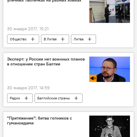
уличных табличках на разных языках
30 января 2017, 15:21
Общество
В Литве
Литва
Ремигиюс Шимашюс
Вилда Вайчюнене
Неринга Алексоните
Эксперт: у России нет военных планов
в отношении стран Балтии
Вильнюсский окружной административный суд
улицы
указатель
30 января 2017, 14:59
Радио
Балтийские страны
Николай Силаев
НАТО
военная угроза
"Притяжение": битва гопников с
гуманоидами