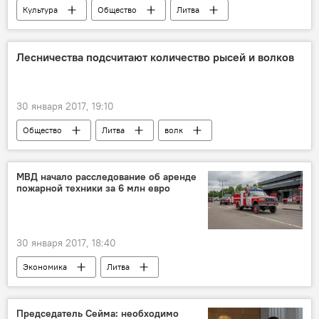
Культура
Общество
Литва
Министерство культуры
акция
концерт
спектакль
фестиваль
Лесничества подсчитают количество рысей и волков
церемония
30 января 2017, 19:10
Общество
Литва
волк
рысь
МВД начало расследование об аренде
пожарной техники за 6 млн евро
30 января 2017, 18:40
Экономика
Литва
Эймутис Мисюнас
Министерство внутренних дел
Iksados
Председатель Сейма: необходимо