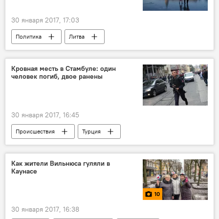
30 января 2017, 17:03
Политика
Литва
Калининградская область
Александр Удальцов
Линас Бальсис
Кровная месть в Стамбуле: один
человек погиб, двое ранены
возврат территории
Дела приграничные: Калининград
30 января 2017, 16:45
Происшествия
Турция
Anadolu Hisar
раненые
стрельба
убитые
Как жители Вильнюса гуляли в
Каунасе
10
30 января 2017, 16:38