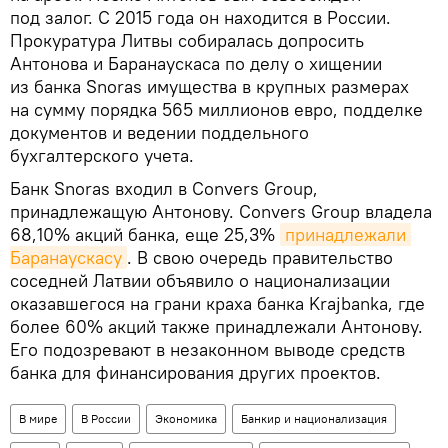
под залог. С 2015 года он находится в России.
Прокуратура Литвы собиралась допросить
Антонова и Баранаускаса по делу о хищении
из банка Snoras имущества в крупных размерах
на сумму порядка 565 миллионов евро, подделке
документов и ведении поддельного
бухгалтерского учета.
Банк Snoras входил в Convers Group,
принадлежащую Антонову. Convers Group владела
68,10% акций банка, еще 25,3%
принадлежали 
Баранаускасу
. В свою очередь правительство
соседней Латвии объявило о национализации
оказавшегося на грани краха банка Krajbanka, где
более 60% акций также принадлежали Антонову.
Его подозревают в незаконном выводе средств
банка для финансирования других проектов.
В мире
В России
Экономика
Банкир и национализация