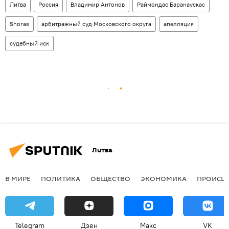
Литва
Россия
Владимир Антонов
Раймондас Баранаускас
Snoras
арбитражный суд Московского округа
апелляция
судебный иск
Литва
В МИРЕ
ПОЛИТИКА
ОБЩЕСТВО
ЭКОНОМИКА
ПРОИСШ
Telegram
Дзен
Макс
VK