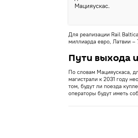
Мацияускас.
Для реализации Rail Balti
миллиарда евро, Латвии – 
Пути выхода и
По словам Мацияускаса, д
магистрали к 2031 году н
том, будут ли поезда купл
операторы будут иметь со