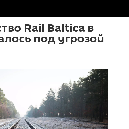
во Rail Baltica в
алось под угрозой