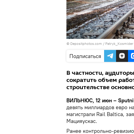
© Depositphotos.com /
Patryk_Kosmider
Подписаться
В частности, аудитор
сократить объем работ
строительстве основн
ВИЛЬНЮС, 12 июн – Sputni
девять миллиардов евро н
магистрали Rail Baltica, 
Мацияускас.
Ранее контрольно-ревизио