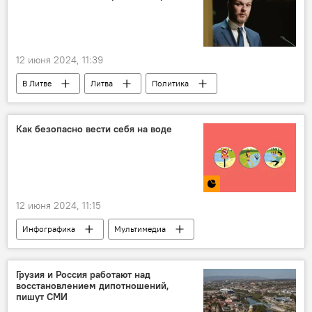
двусторонние отношения
12 июня 2024, 11:39
В Литве
Литва
Политика
Общество
Выборы в Европарламент — 2024
Еврокомиссия (ЕК)
еврокомиссар
Как безопасно вести себя на воде
Сейм Литвы
Габриэлюс Ландсбергис
Паулюс Саударгас
12 июня 2024, 11:15
Инфографика
Мультимедиа
активный отдых
отдых
безопасность
водоем
Литва
Грузия и Россия работают над
восстановлением дипотношений,
пишут СМИ