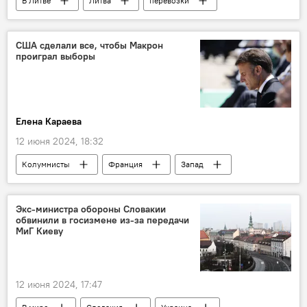
В Литве
Литва
перевозки
перевозчики
экономика
Экономика
Общество
общество
США сделали все, чтобы Макрон
проиграл выборы
Елена Караева
12 июня 2024, 18:32
Колумнисты
Франция
Запад
Евросоюз (ЕС)
Выборы в Европарламент — 2024
Экс-министра обороны Словакии
обвинили в госизмене из-за передачи
Эммануэль Макрон
США
МиГ Киеву
12 июня 2024, 17:47