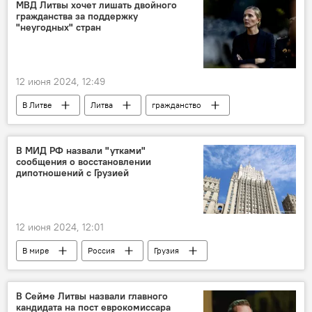
День России
Общество
МВД Литвы хочет лишать двойного
гражданства за поддержку
"неугодных" стран
12 июня 2024, 12:49
В Литве
Литва
гражданство
двойное гражданство
МВД Литвы
законопроект
Агне Билотайте
В МИД РФ назвали "утками"
сообщения о восстановлении
дипотношений с Грузией
12 июня 2024, 12:01
В мире
Россия
Грузия
МИД РФ
Политика
Общество
дипломатические отношения
В Сейме Литвы назвали главного
кандидата на пост еврокомиссара