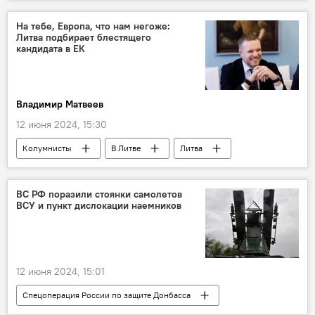
армия России
ВС РФ
вооруженные силы
На тебе, Европа, что нам негоже:
Литва подбирает блестящего
кандидата в ЕК
Владимир Матвеев
12 июня 2024, 15:30
Колумнисты
В Литве
Литва
Политика
Общество
Выборы в Европарламент — 2024
ВС РФ поразили стоянки самолетов
ВСУ и пункт дислокации наемников
Еврокомиссия (ЕК)
еврокомиссар
Габриэлюс Ландсбергис
12 июня 2024, 15:01
Спецоперация России по защите Донбасса