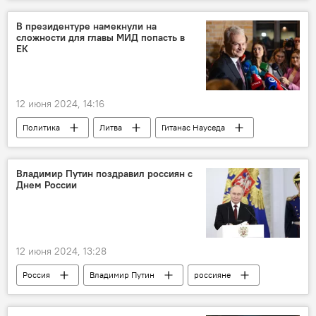
В России
Донбасс
специальная военная операция (СВО)
В президентуре намекнули на
сложности для главы МИД попасть в
ЕК
12 июня 2024, 14:16
Политика
Литва
Гитанас Науседа
Габриэлюс Ландсбергис
Владимир Путин поздравил россиян с
Днем России
12 июня 2024, 13:28
Россия
Владимир Путин
россияне
граждане России
поздравление