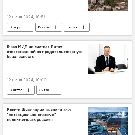
12 июня 2024, 10:51
В мире
Россия
Грузия
Политика
Общество
дипломатические отношения
Глава МИД не считает Литву
ответственной за продовольственную
двусторонние отношения
безопасность
12 июня 2024, 10:06
В Литве
Литва
Европейская комиссия (ЕК)
Россия
Белоруссия
санкции
Власти Финляндии выявили всю
"потенциально опасную"
недвижимость россиян