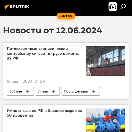
Литва
Новости от 12.06.2024
Литовские таможенники нашли
контрабанду сигарет в грузе цемента
из РФ
12 июня 2024, 21:09
В Литве
Литва
Происшествия
контрабанда
таможня Литвы
таможня
Калининградская область
Импорт газа из РФ в Швецию вырос на
50 процентов
Россия