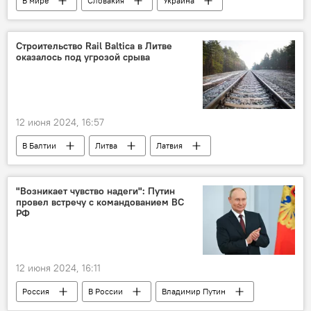
В мире
Словакия
Украина
оружие
вооружение
поставки оружия
Политика
Строительство Rail Baltica в Литве
оказалось под угрозой срыва
Общество
12 июня 2024, 16:57
В Балтии
Литва
Латвия
Эстония
строительство
Строительство Rail Baltica
Rail Baltica
"Возникает чувство надеги": Путин
провел встречу с командованием ВС
железная дорога
Общество
РФ
Политика
12 июня 2024, 16:11
Россия
В России
Владимир Путин