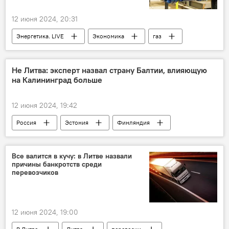
12 июня 2024, 20:31
Энергетика. LIVE
Экономика
газ
Россия
Швеция
Не Литва: эксперт назвал страну Балтии, влияющую
на Калининград больше
12 июня 2024, 19:42
Россия
Эстония
Финляндия
Калининград
оборона
Балтийское море
вооруженные силы
Все валится в кучу: в Литве назвали
причины банкротств среди
флот
блокада
НАТО
перевозчиков
угрозы
12 июня 2024, 19:00