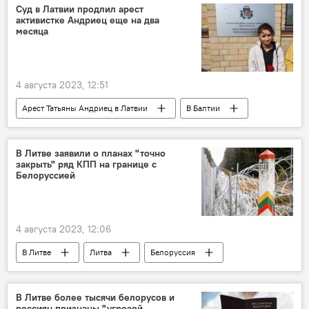
Клайпедский порт
электроэнергия
Суд в Латвии продлил арест
активистке Андриец еще на два
электричество
Orlen Lietuva
месяца
4 августа 2023, 12:51
Арест Татьяны Андриец в Латвии
В Балтии
Латвия
Общество
суд
В Литве заявили о планах "точно
закрыть" ряд КПП на границе с
Белоруссией
4 августа 2023, 12:06
В Литве
Литва
Белоруссия
Лауринас Касчюнас
Закрытие КПП на границе с Белоруссией
В Литве более тысячи белорусов и
россиян признаны "угрозой