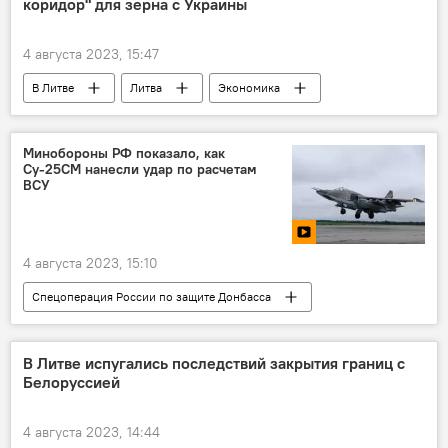
коридор" для зерна с Украины
4 августа 2023, 15:47
В Литве
Литва
Экономика
экономика
перевозки
грузоперевозки
Минобороны РФ показало, как
Су-25СМ нанесли удар по расчетам
ВСУ
4 августа 2023, 15:10
Спецоперация России по защите Донбасса
В мире
Россия
Украина
Минобороны РФ
В Литве испугались последствий закрытия границ с
Белоруссией
4 августа 2023, 14:44