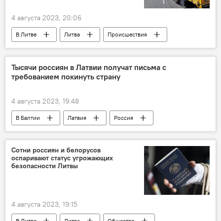
4 августа 2023, 20:06
В Литве
Литва
Происшествия
Служба охраны государственной границы (СОГГ)
контрабанда сигарет
Тысячи россиян в Латвии получат письма с
требованием покинуть страну
4 августа 2023, 19:48
В Балтии
Латвия
Россия
Общество
дискриминация русских
дискриминация
язык
экзамен
Сотни россиян и белорусов
оспаривают статус угрожающих
граждане России
латышский язык
безопасности Литвы
4 августа 2023, 19:15
В Литве
Литва
Общество