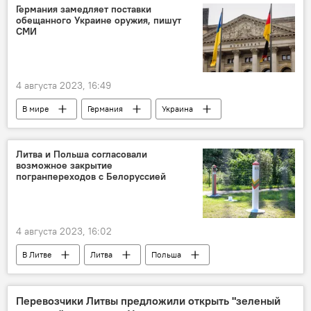
Закрытие КПП на границе с Белоруссией
Германия замедляет поставки
обещанного Украине оружия, пишут
СМИ
4 августа 2023, 16:49
В мире
Германия
Украина
Олаф Шольц
Литва и Польша согласовали
возможное закрытие
погранпереходов с Белоруссией
4 августа 2023, 16:02
В Литве
Литва
Польша
Белоруссия
граница
Закрытие КПП на границе с Белоруссией
Перевозчики Литвы предложили открыть "зеленый