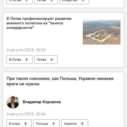
Россия
Белоруссия
В Литве профинансируют развитие
военного полигона из "взноса
солидарности"
4 августа 2023, 19:00
В Литве
Литва
Министерство обороны
полигон
налог
банк
средства
При таком союзнике, как Польша, Украине никакие
враги не нужны
военные
оборона
Владимир Корнилов
4 августа 2023, 18:44
В мире
Польша
Украина