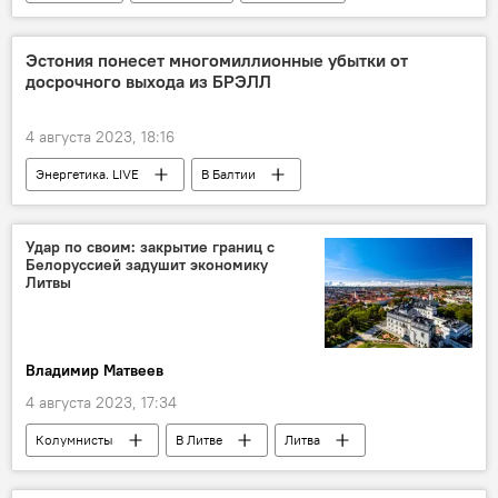
Варшава
Европарламент
Евросоюз (ЕС)
Еврокомиссия (ЕК)
Эстония понесет многомиллионные убытки от
досрочного выхода из БРЭЛЛ
4 августа 2023, 18:16
Энергетика. LIVE
В Балтии
Эстония
энергетика
БРЭЛЛ
выход Литвы из БРЭЛЛ
электричество
Удар по своим: закрытие границ с
Белоруссией задушит экономику
электроэнергия
Литвы
Владимир Матвеев
4 августа 2023, 17:34
Колумнисты
В Литве
Литва
Белоруссия
Польша