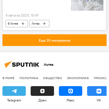
4 августа 2023, 10:41
В Литве
Литва
Пандемия коронавируса в Литве и других странах
коронавирус
COVID-19
Еще 20 материалов
Литва
В МИРЕ
ПОЛИТИКА
ОБЩЕСТВО
ЭКОНОМИКА
ПРОИСШ
Telegram
Дзен
Макс
VK