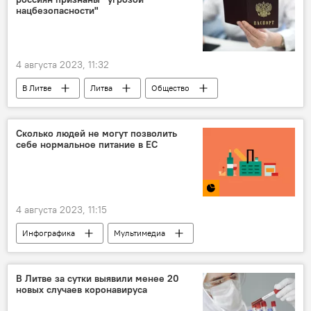
нацбезопасности"
4 августа 2023, 11:32
В Литве
Литва
Общество
Россия
Белоруссия
Департамент миграции Литвы
Сколько людей не могут позволить
себе нормальное питание в ЕС
4 августа 2023, 11:15
Инфографика
Мультимедиа
питание
ЕС
Европа
Литва
В Литве за сутки выявили менее 20
новых случаев коронавируса