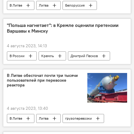
В Литве
Литва
Белоруссия
Общество
"Польша нагнетает": в Кремле оценили претензии
Варшавы к Минску
4 августа 2023, 14:13
В России
Кремль
Дмитрий Песков
Белоруссия
Россия
Польша
В Литве обесточат почти три тысячи
пользователей при перевозке
реактора
4 августа 2023, 13:40
В Литве
Литва
грузоперевозки
перевозки
Клайпеда