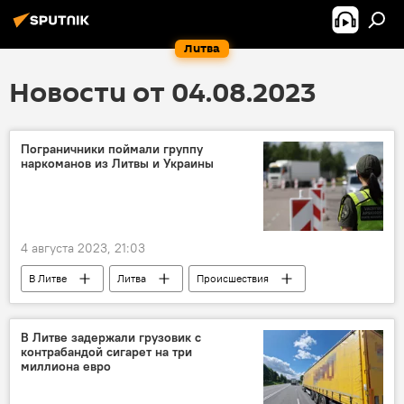
Литва
Новости от 04.08.2023
Пограничники поймали группу
наркоманов из Литвы и Украины
4 августа 2023, 21:03
В Литве
Литва
Происшествия
Государственная служба охраны государственной границы (VSAT)
пограничники
наркотики
Украина
В Литве задержали грузовик с
контрабандой сигарет на три
миллиона евро