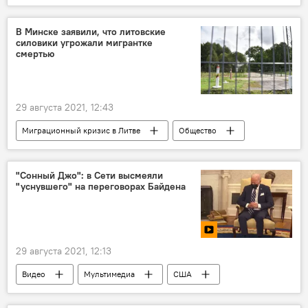
Пандемия коронавируса в Литве и других странах
В Минске заявили, что литовские
силовики угрожали мигрантке
смертью
29 августа 2021, 12:43
Миграционный кризис в Литве
Общество
В Литве
Литва
мигранты
Белоруссия
"Сонный Джо": в Сети высмеяли
"уснувшего" на переговорах Байдена
29 августа 2021, 12:13
Видео
Мультимедиа
США
Джо Байден