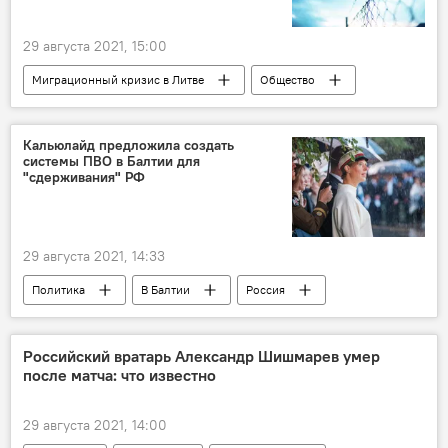
29 августа 2021, 15:00
Миграционный кризис в Литве
Общество
В Литве
Литва
мигранты
Белоруссия
Кальюлайд предложила создать
системы ПВО в Балтии для
"сдерживания" РФ
29 августа 2021, 14:33
Политика
В Балтии
Россия
Эстония
Керсти Кальюлайд
Балтия
ПВО
система ПВО
Российский вратарь Александр Шишмарев умер
после матча: что известно
российская "угроза"
29 августа 2021, 14:00