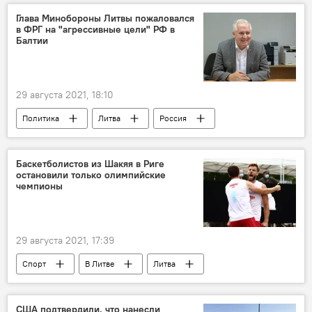
Глава Минобороны Литвы пожаловался
в ФРГ на "агрессивные цели" РФ в
Балтии
29 августа 2021, 18:10
Политика
Литва
Россия
военные
Германия
Минобороны Литвы
ФРГ
Баскетболистов из Шакяя в Риге
остановили только олимпийские
Арвидас Анушаускас
чемпионы
29 августа 2021, 17:39
Спорт
В Литве
Литва
баскетбол
США подтвердили, что нанесли