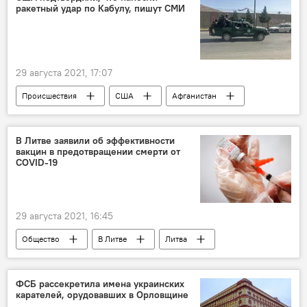
ракетный удар по Кабулу, пишут СМИ
29 августа 2021, 17:07
Происшествия
США
Афганистан
Кабул
В Литве заявили об эффективности
вакцин в предотвращении смерти от
COVID-19
29 августа 2021, 16:45
Общество
В Литве
Литва
коронавирус
Пандемия коронавируса в Литве и других странах
ФСБ рассекретила имена украинских
карателей, орудовавших в Орловщине