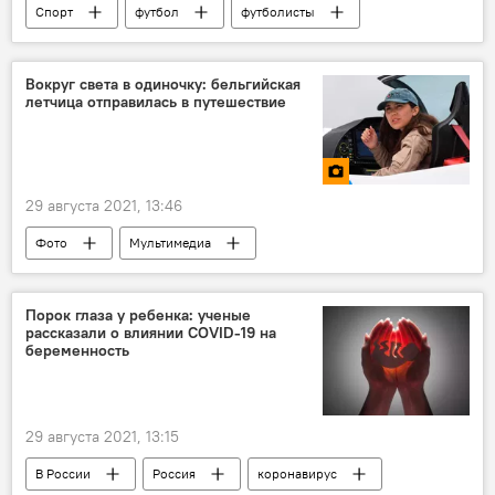
Спорт
футбол
футболисты
футбольный клуб
Справки
Вокруг света в одиночку: бельгийская
летчица отправилась в путешествие
29 августа 2021, 13:46
Фото
Мультимедиа
кругосветное путешествие
самолет
авиация
пилот
Порок глаза у ребенка: ученые
рассказали о влиянии COVID-19 на
беременность
29 августа 2021, 13:15
В России
Россия
коронавирус