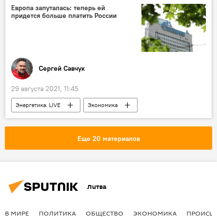
Европа запуталась: теперь ей
придется больше платить России
Сергей Савчук
29 августа 2021, 11:45
Энергетика. LIVE
Экономика
Россия
Европа
энергетический рынок
Украина
Еще 20 материалов
энергетика
Колумнисты
"Газпром"
Литва
В МИРЕ
ПОЛИТИКА
ОБЩЕСТВО
ЭКОНОМИКА
ПРОИСШ