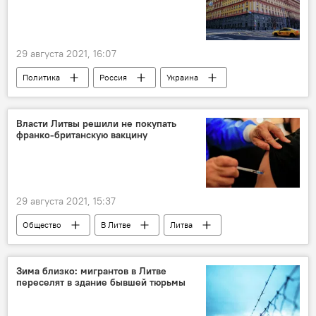
29 августа 2021, 16:07
Политика
Россия
Украина
СССР
Власти Литвы решили не покупать
франко-британскую вакцину
29 августа 2021, 15:37
Общество
В Литве
Литва
коронавирус
Пандемия коронавируса в Литве и других странах
Зима близко: мигрантов в Литве
переселят в здание бывшей тюрьмы