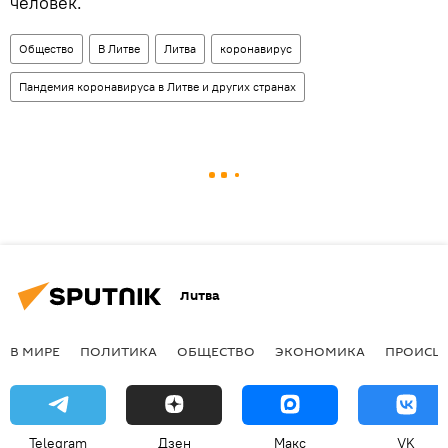
человек.
Общество
В Литве
Литва
коронавирус
Пандемия коронавируса в Литве и других странах
Литва
В МИРЕ
ПОЛИТИКА
ОБЩЕСТВО
ЭКОНОМИКА
ПРОИСШ
Telegram
Дзен
Макс
VK