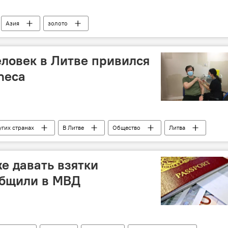
Азия
золото
ловек в Литве привился
neca
угих странах
В Литве
Общество
Литва
е давать взятки
общили в МВД