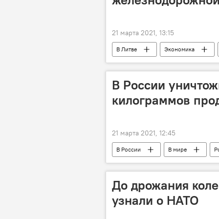
21 марта 2021, 13:15
В Литве
Экономика
В России уничтож
килограммов прод
21 марта 2021, 12:45
В России
В мире
Р
До дрожания коле
узнали о НАТО