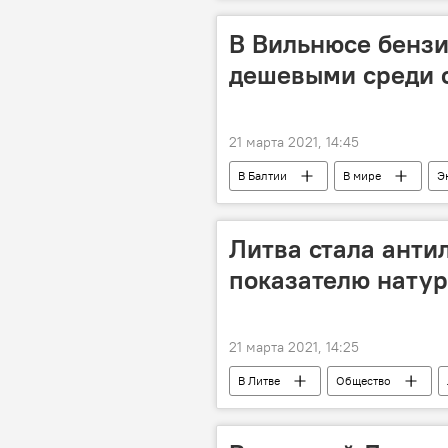
В Вильнюсе бензи
дешевыми среди 
21 марта 2021, 14:45
В Балтии
В мире
Э
Вильнюс
Балтия
Л
Литва стала анти
показателю нату
21 марта 2021, 14:25
В Литве
Общество