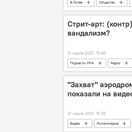
В Литве
Общество
взятки полицейским
корруп
Стрит-арт: (контр
вандализм?
21 марта 2021, 15:40
Подкасты РИА
Радио
"Захват" аэродро
показали на виде
21 марта 2021, 15:20
Видео
Мультимедиа