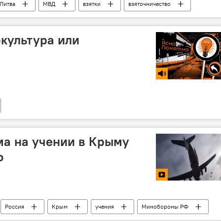
Литва
МВД
взятки
взяточничество
ция
)культура или
ма на учении в Крыму
о
Россия
Крым
учения
Минобороны РФ