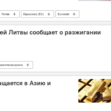
Литва
Евросоюз (ЕС)
Eurostat
ей Литвы сообщает о разжигании
азжигание розни
ащается в Азию и