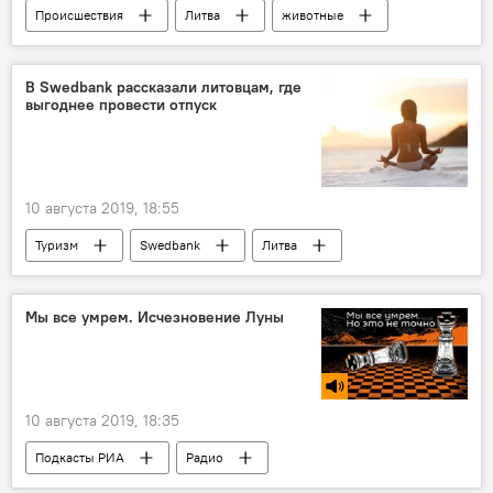
Происшествия
Литва
животные
В Swedbank рассказали литовцам, где
выгоднее провести отпуск
10 августа 2019, 18:55
Туризм
Swedbank
Литва
отпуск
Мы все умрем. Исчезновение Луны
10 августа 2019, 18:35
Подкасты РИА
Радио