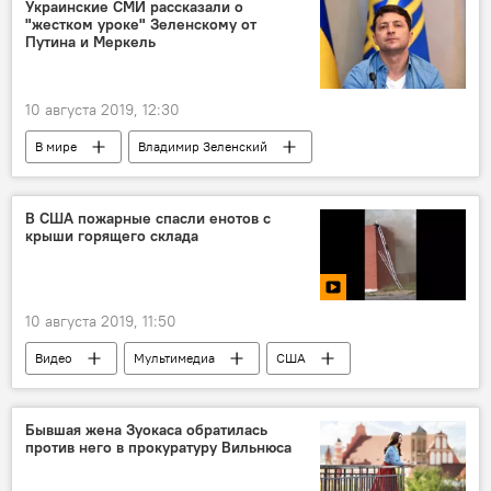
Украинские СМИ рассказали о
"жестком уроке" Зеленскому от
Путина и Меркель
10 августа 2019, 12:30
В мире
Владимир Зеленский
Владимир Путин
Ангела Меркель
Донбасс
В США пожарные спасли енотов с
крыши горящего склада
10 августа 2019, 11:50
Видео
Мультимедиа
США
пожарные
животные
Бывшая жена Зуокаса обратилась
против него в прокуратуру Вильнюса