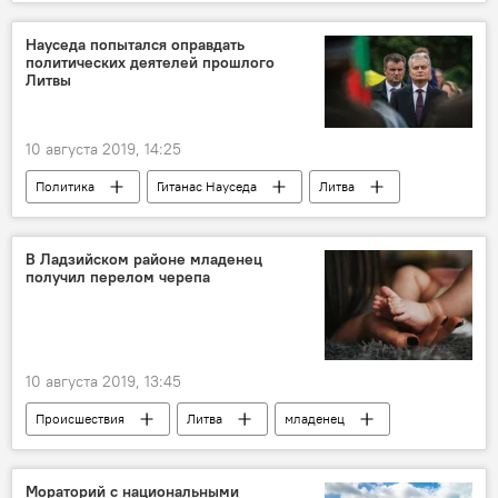
"Северный поток – 2"
США
Рональд Рейган
Науседа попытался оправдать
политических деятелей прошлого
Литвы
10 августа 2019, 14:25
Политика
Гитанас Науседа
Литва
нацизм
В Ладзийском районе младенец
получил перелом черепа
10 августа 2019, 13:45
Происшествия
Литва
младенец
Мораторий с национальными