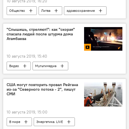
10 августа 2019, 16:20
Общество
Литва
здравоохранение
Кедайняй
"Слышишь, стреляют!": как "скорая"
спасала людей после штурма дома
Атамбаева
10 августа 2019, 15:40
Видео
Мультимедиа
США могут повторить провал Рейгана
из-за "Северного потока - 2", пишут
СМИ
10 августа 2019, 15:00
В мире
Энергетика. LIVE