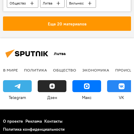
Общество
Литва
Вильнюс
инвалид
Еще 20 материалов
Литва
В МИРЕ
ПОЛИТИКА
ОБЩЕСТВО
ЭКОНОМИКА
ПРОИСШ
Telegram
Дзен
Макс
VK
О проекте
Реклама
Контакты
Политика конфиденциальности