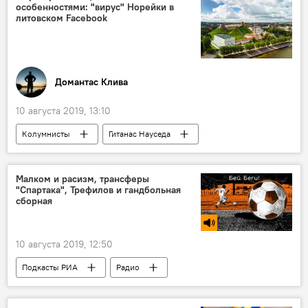
особенностями: "вирус" Норейки в
литовском Facebook
Домантас Клива
10 августа 2019, 13:10
Колумнисты
Гитанас Науседа
Малком и расизм, трансферы
"Спартака", Трефилов и гандбольная
сборная
10 августа 2019, 12:50
Подкасты РИА
Радио