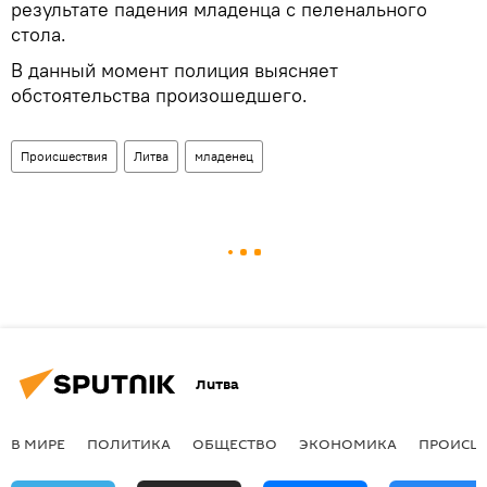
результате падения младенца с пеленального
стола.
В данный момент полиция выясняет
обстоятельства произошедшего.
Происшествия
Литва
младенец
Литва
В МИРЕ
ПОЛИТИКА
ОБЩЕСТВО
ЭКОНОМИКА
ПРОИСШ