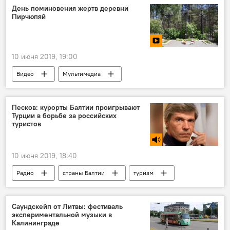
Дела приграничные: Белоруссия
День поминовения жертв деревни
Пирчюпяй
10 июня 2019, 19:00
Видео
Мультимедиа
Песков: курорты Балтии проигрывают
Турции в борьбе за российских
туристов
10 июня 2019, 18:40
Радио
страны Балтии
туризм
Саундскейп от Литвы: фестиваль
экспериментальной музыки в
Калининграде