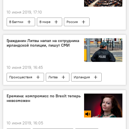
10 июня 2019, 17:10
В Балтии
В мире
Россия
Парламентская Ассамблея Совета Европы (ПАСЕ)
Дело "13 января"
Гражданин Литвы напал на сотрудника
ирландской полиции, пишут СМИ
Суд по делу о событиях 13 января 1991 года в Вильнюсе
Возвращение России в ПАСЕ
10 июня 2019, 16:45
Происшествия
Литва
Ирландия
полиция
Еремина: компромисс по Brexit теперь
невозможен
10 июня 2019, 16:05