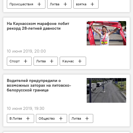
Происшествия
Литва
взятка
На Каунасском марафоне побит
рекорд 28-летней давности
10 июня 2019, 20:00
Спорт
Литва
Каунас
спорт
марафон
Водителей предупредили о
возможных заторах на литовско-
белорусской границе
10 июня 2019, 19:30
В Литве
Общество
Литва
Белоруссия
литовско-белорусская граница