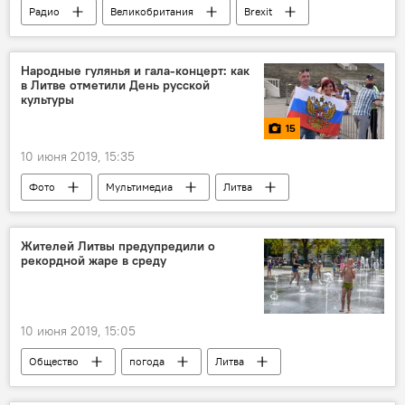
Радио
Великобритания
Brexit
Brexit: громкий развод с ЕС
Народные гулянья и гала-концерт: как
в Литве отметили День русской
культуры
15
10 июня 2019, 15:35
Фото
Мультимедиа
Литва
Россия
"День русской культуры"
Жителей Литвы предупредили о
рекордной жаре в среду
10 июня 2019, 15:05
Общество
погода
Литва