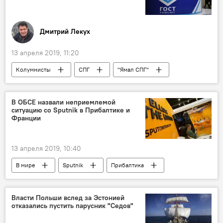
Дмитрий Лекух
13 апреля 2019, 11:20
Колумнисты
СПГ
"Ямал СПГ"
терминал СПГ
поставки СПГ
Россия
Антарктика
В ОБСЕ назвали неприемлемой
ситуацию со Sputnik в Прибалтике и
Энергетика. LIVE
Франции
13 апреля 2019, 10:40
В мире
Sputnik
Прибалтика
Франция
Власти Польши вслед за Эстонией
отказались пустить парусник "Седов"