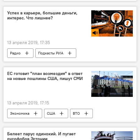
Визит президента Эстонии в Москву
Керсти Кальюлайд
Эстония
Успех в карьере, большие деньги,
интерес. Что лишнее?
Владимир Путин
Россия
13 апреля 2019, 17:35
Радио
Подкасты РИА
ЕС готовит "план возмездия" в ответ
на новые пошлины США, пишут СМИ
13 апреля 2019, 17:15
Экономика
США
ВТО
Белеет парус одинокий. И пугает
русофобов Эстонии