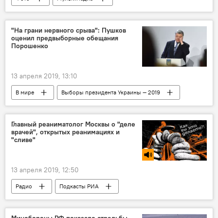
Кемеровская область
"На грани нервного срыва": Пушков
оценил предвыборные обещания
Порошенко
13 апреля 2019, 13:10
В мире
Выборы президента Украины — 2019
Петр Порошенко
Алексей Пушков
Украина
Россия
Донбасс
Главный реаниматолог Москвы о "деле
врачей", открытых реанимациях и
"сливе"
13 апреля 2019, 12:50
Радио
Подкасты РИА