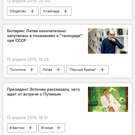
13 апреля 2019, 20:00
Общество
Клайпеда
Гаспарян: Литва окончательно
запуталась в показаниях о "геноциде"
при СССР
13 апреля 2019, 19:05
Политика
Литва
"Лесные братья"
СССР
Президент Эстонии рассказала, чего
ждет от встречи с Путиным
13 апреля 2019, 18:10
В Балтии
В мире