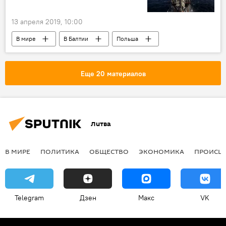
13 апреля 2019, 10:00
В мире
В Балтии
Польша
Россия
Эстония
Еще 20 материалов
Литва
В МИРЕ
ПОЛИТИКА
ОБЩЕСТВО
ЭКОНОМИКА
ПРОИСШ
Telegram
Дзен
Макс
VK