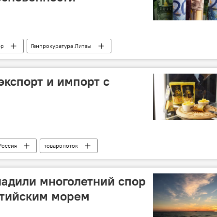
эр
Генпрокуратура Литвы
экспорт и импорт с
Россия
товаропоток
ладили многолетний спор
лтийским морем