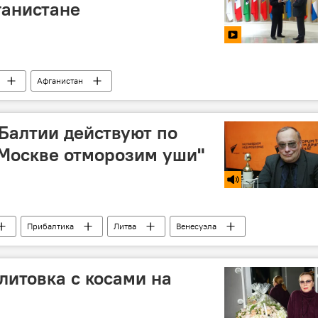
ганистане
Афганистан
Балтии действуют по
 Москве отморозим уши"
Прибалтика
Литва
Венесуэла
литовка с косами на