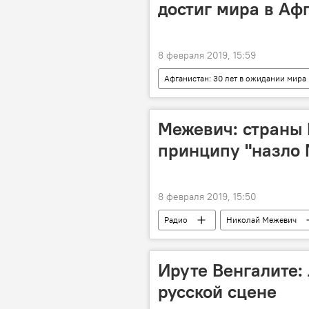
достиг мира в Аф
8 февраля 2019, 15:59
Афганистан: 30 лет в ожидании мира
Межевич: страны 
принципу "назло
8 февраля 2019, 15:50
Радио
Николай Межевич
Россия
Ируте Венгалите: 
русской сцене