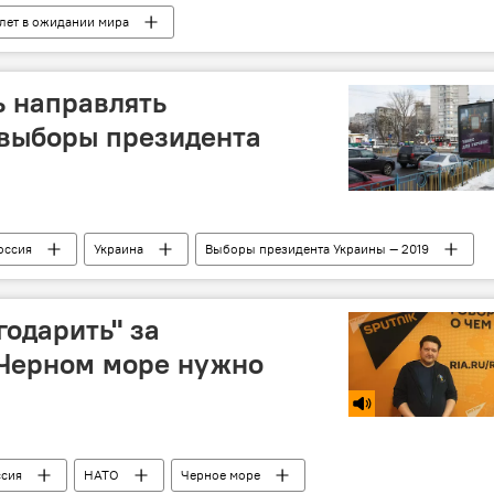
 лет в ожидании мира
ь направлять
 выборы президента
оссия
Украина
Выборы президента Украины — 2019
годарить" за
 Черном море нужно
ссия
НАТО
Черное море