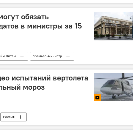
огут обязать
датов в министры за 15
ейм Литвы
премьер-министр
ео испытаний вертолета
альный мороз
Россия