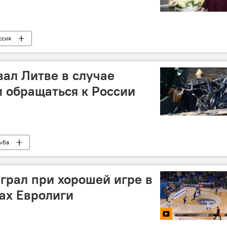
ссия
вал Литве в случае
 обращаться к России
ыба
грал при хорошей игре в
ах Евролиги