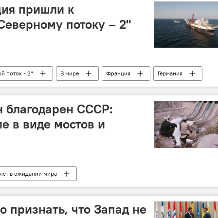
ция пришли к
Северному потоку – 2"
й поток - 2"
В мире
Франция
Германия
й поток-2"
н благодарен СССР:
е в виде мостов и
 лет в ожидании мира
о признать, что Запад не