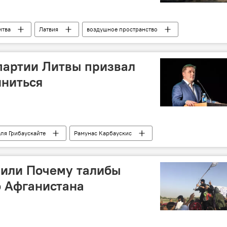
итва
Латвия
воздушное пространство
партии Литвы призвал
иниться
ля Грибаускайте
Рамунас Карбаускис
, или Почему талибы
 Афганистана