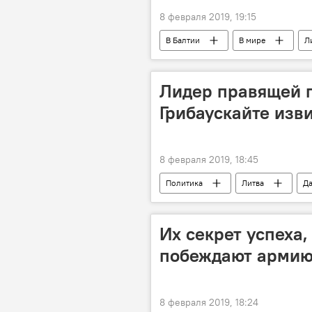
8 февраля 2019, 19:15
В Балтии
В мире
Л
Лидер правящей 
Грибаускайте изв
8 февраля 2019, 18:45
Политика
Литва
Да
Саулюс Сквернялис
Их секрет успеха
побеждают армию
8 февраля 2019, 18:24