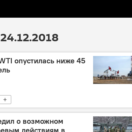
24.12.2018
WTI опустилась ниже 45
ель
дил о возможном
оевым действиям в