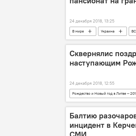
пансионат на гра
24 декабря 2018, 13:25
В мире
Украина
ВС
Сквернялис поздр
наступающим Ро
24 декабря 2018, 12:55
Рождество и Новый год в Литве — 201
Саулюс Сквернялис
Рождес
Балтию разочаров
инцидент в Керче
СМИ