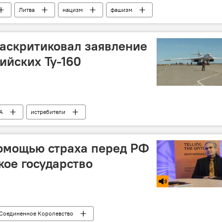
Литва
нацизм
фашизм
 раскритиковал заявление
ийских Ту-160
А
истребители
омощью страха перед РФ
кое государство
Соединенное Королевство