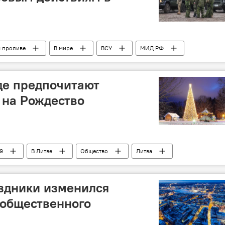
м проливе
В мире
ВСУ
МИД РФ
где предпочитают
 на Рождество
9
В Литве
Общество
Литва
Бирштонас
здники изменился
 общественного