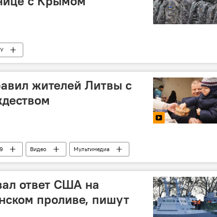
нице с Крымом
У
авил жителей Литвы с
ждеством
9
Видео
Мультимедиа
тво
Литва
ал ответ США на
нском проливе, пишут