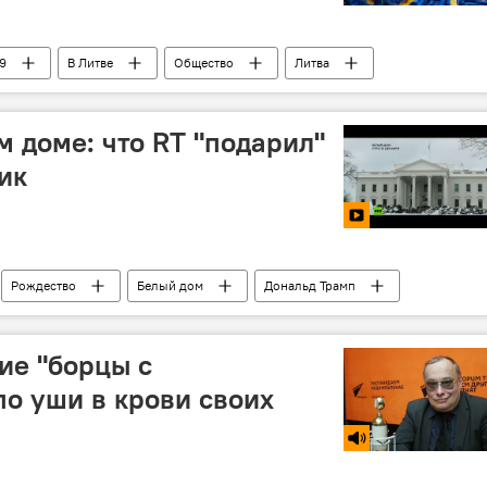
9
В Литве
Общество
Литва
нспорт Вильнюса
м доме: что RT "подарил"
ик
Рождество
Белый дом
Дональд Трамп
ие "борцы с
о уши в крови своих