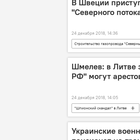
В Швеции приступ
"Северного потока
24 декабря 2018, 14:36
Строительство газопровода "Северны
Швеция
Шмелев: в Литве 
РФ" могут аресто
24 декабря 2018, 14:05
"Шпионский скандал" в Литве
Украинские воен