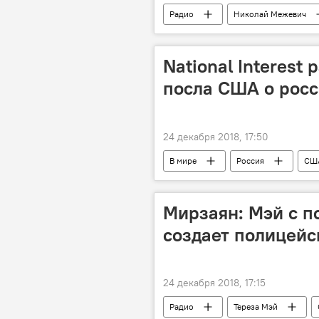
Радио
Николай Межевич
National Interest
посла США о росс
24 декабря 2018, 17:50
В мире
Россия
СШ
Мирзаян: Мэй с п
создает полицейс
24 декабря 2018, 17:15
Радио
Тереза Мэй