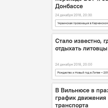
Донбассе
24 декабря 2018, 20:30
Украинская провокация в Керченско
Мария Захарова
Стало известно, 
отдыхать литовцы
24 декабря 2018, 20:00
Рождество и Новый год в Литве — 201
Рождество
Друскининкай
В Вильнюсе в пра
график движения
транспорта