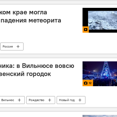
ком крае могла
 падения метеорита
Россия
ика: в Вильнюсе вовсю
венский городок
12
Вильнюс
Рождество
Новый год
ушная площадь
Рождество и Новый год в Литве — 2019