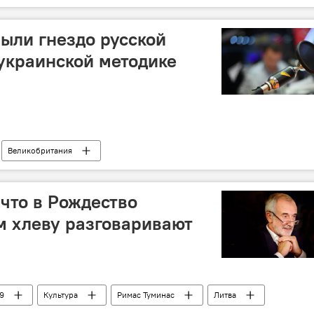
ыли гнездо русской
украинской методике
Великобритания
 что в Рождество
м хлеву разговаривают
9
Культура
Римас Туминас
Литва