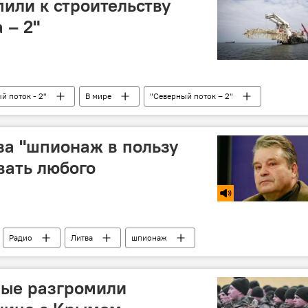
или к строительству
 – 2"
й поток - 2"
В мире
"Северный поток – 2"
за "шпионаж в пользу
вать любого
Радио
Литва
шпионаж
ные разгромили