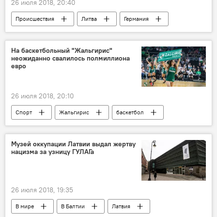
26 июля 2018, 20:40
Происшествия
Литва
Германия
полиция Литвы
ограбление
На баскетбольный "Жальгирис"
неожиданно свалилось полмиллиона
евро
26 июля 2018, 20:10
Спорт
Жальгирис
баскетбол
Литва
Музей оккупации Латвии выдал жертву
нацизма за узницу ГУЛАГа
26 июля 2018, 19:35
В мире
В Балтии
Латвия