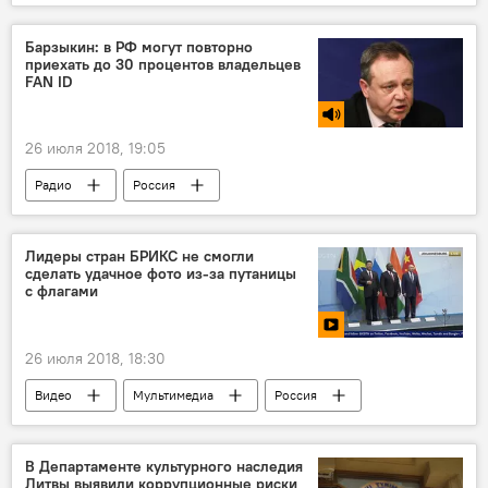
Барзыкин: в РФ могут повторно
приехать до 30 процентов владельцев
FAN ID
26 июля 2018, 19:05
Радио
Россия
ЧМ по футболу — 2018
паспорт
Визы
безвизовый въезд
Лидеры стран БРИКС не смогли
сделать удачное фото из-за путаницы
с флагами
26 июля 2018, 18:30
Видео
Мультимедиа
Россия
Бразилия
ЮАР
Индия
Китай
БРИКС
саммит
В Департаменте культурного наследия
Литвы выявили коррупционные риски