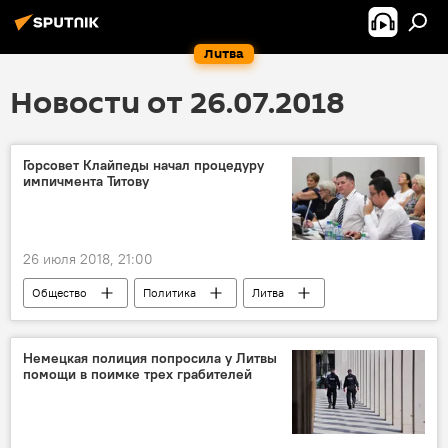
Литва
Новости от 26.07.2018
Горсовет Клайпеды начал процедуру
импичмента Титову
26 июля 2018, 21:00
Общество
Политика
Литва
Клайпеда
Вячеслав Титов
Адольфас Раманаускас-Ванагас
Немецкая полиция попросила у Литвы
помощи в поимке трех грабителей
Скандал вокруг депутата Клайпеды Вячеслава Титова