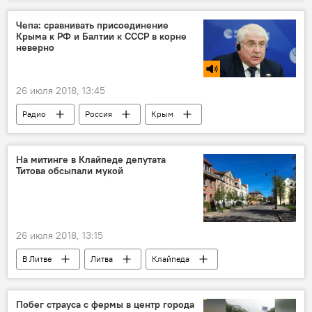
Мир
женщины
космонавт
Чепа: сравнивать присоединение
Крыма к РФ и Балтии к СССР в корне
неверно
26 июля 2018, 13:45
Радио
Россия
Крым
страны Балтии
СССР
Прибалтика
США
Алексей Чепа
На митинге в Клайпеде депутата
Титова обсыпали мукой
Госдепартамент США
посольство России в США
26 июля 2018, 13:15
В Литве
Литва
Клайпеда
Витаутас Грубляускас
Вячеслав Титов
Адольфас Раманаускас-Ванагас
Побег страуса с фермы в центр города