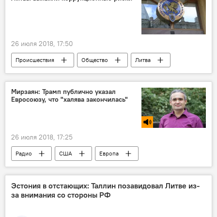
26 июля 2018, 17:50
Происшествия
Общество
Литва
Министерство культуры
Служба специальных расследований (STT)
Мирзаян: Трамп публично указал
Евросоюзу, что "халява закончилась"
26 июля 2018, 17:25
Радио
США
Европа
Жан-Клод Юнкер
Дональд Трамп
Геворг Мирзаян
Еврокомиссия (ЕК)
Эстония в отстающих: Таллин позавидовал Литве из-
за внимания со стороны РФ
ЕС
встреча