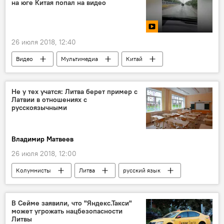
на юге Китая попал на видео
"Союз русских Литвы"
"Лесные братья"
26 июля 2018, 12:40
Видео
Мультимедиа
Китай
побег
Не у тех учатся: Литва берет пример с
Латвии в отношениях с
русскоязычными
Владимир Матвеев
26 июля 2018, 12:00
Колумнисты
Литва
русский язык
проблемы нацменьшинств
нацменьшинства в странах Балтии
В Сейме заявили, что "Яндекс.Такси"
может угрожать нацбезопасности
Литвы