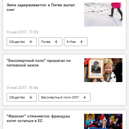
Литва
Гедиминас Киркилас
Зима задерживается: в Литве выпал
снег
написание нелитовских имен и фамилий
9 мая 2017, 17:09
Общество
Литва
9 Мая
снег
зима
"Бессмертный полк" прошагал по
литовской земле
9 мая 2017, 16:44
Общество
Бессмертный полк 2017
Литва
Александр Удальцов
Антакальнисское кладбище Вильнюса
"Фрэкзит" отменяется: французы
хотят остаться в ЕС
"Бессмертный полк"