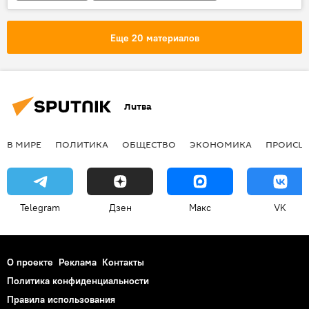
Литва
9 Мая
акция "Бессмертный полк"
погибшие
Еще 20 материалов
военные захоронения
Литва
В МИРЕ
ПОЛИТИКА
ОБЩЕСТВО
ЭКОНОМИКА
ПРОИСШ
Telegram
Дзен
Макс
VK
О проекте
Реклама
Контакты
Политика конфиденциальности
Правила использования