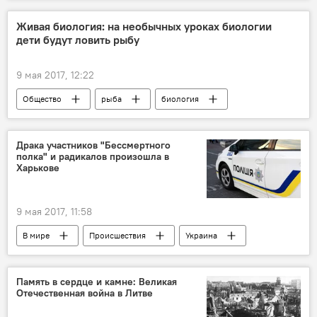
Индонезия
СПГ
Живая биология: на необычных уроках биологии
дети будут ловить рыбу
9 мая 2017, 12:22
Общество
рыба
биология
школьник
Образование в Литве: есть ли чему поучиться
Драка участников "Бессмертного
полка" и радикалов произошла в
Харькове
9 мая 2017, 11:58
В мире
Происшествия
Украина
Харьков
акция "Бессмертный полк"
драка
радикалы
Память в сердце и камне: Великая
Отечественная война в Литве