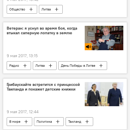
Общество
Литва
Государственная пограничная служба
День Победы
советская символика
Ветеран: я уснул во время боя, когда
втыкал саперную лопатку в землю
Советская символика в Литве
9 мая 2017, 13:15
Радио
Литва
День Победы в Литве
Грибаускайте встретится с принцессой
Таиланда и покажет детские книжки
9 мая 2017, 12:44
В мире
Политика
Таиланд