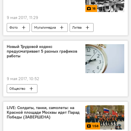
16
9 мая 2017, 11:29
Фото
Мультимедиа
Литва
Новый Трудовой кодекс
предусматривает 5 разных графиков
работы
9 мая 2017, 10:52
Общество
Камень преткновения: новый Трудовой кодекс
Цифра дня
LIVE: Солдаты, танки, самолеты: на
Красной площади Москвы идет Парад
Победы (ЗАВЕРШЕНА)
1:58