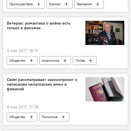
Происшествия
Каунас
Германия
убийство
полиция
Ветеран: романтика о войне есть
только в фильмах
9 мая 2017, 18:13
Общество
Аналитика
Литва
Адольф Болотин
Сейм рассматривает законопроект о
написании нелитовских имен и
фамилий
9 мая 2017, 17:38
Общество
Политика
"Чужие" буквы в литовских документах