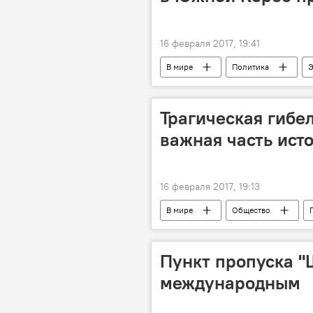
16 февраля 2017, 19:41
В мире
Политика
Э
Цой Сун Силь
YTN
Трагическая гибе
важная часть ист
16 февраля 2017, 19:13
В мире
Общество
памятники
военнопленные
Пункт пропуска "
международным