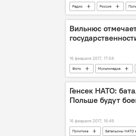
Радио
Россия
Пол
Евросоюз на тропе информационной
Вильнюс отмечает
государственност
16 февраля 2017, 17:04
Фото
Мультимедиа
марш
Генсек НАТО: бат
Польше будут бое
16 февраля 2017, 16:49
Политика
Батальоны НАТО в