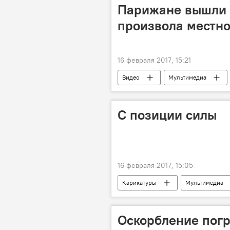
Парижане вышли 
произвола местн
16 февраля 2017, 15:21
Видео
Мультимедиа
беспорядки
С позиции силы
16 февраля 2017, 15:05
Карикатуры
Мультимедиа
Оскорбление погр