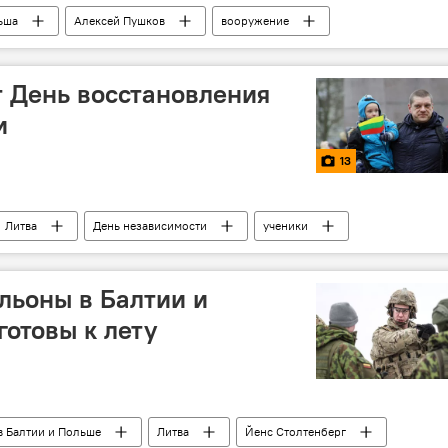
ьша
Алексей Пушков
вооружение
 войны
 День восстановления
и
13
Литва
День независимости
ученики
альоны в Балтии и
готовы к лету
 Балтии и Польше
Литва
Йенс Столтенберг