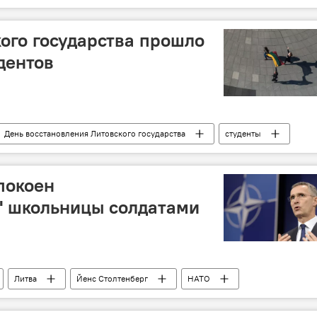
льон
кого государства прошло
дентов
День восстановления Литовского государства
студенты
ударства
покоен
" школьницы солдатами
Литва
Йенс Столтенберг
НАТО