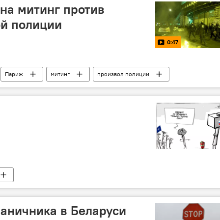
на митинг против
ой полиции
0:47
Париж
митинг
произвол полиции
аничника в Беларуси