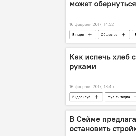
может обернуться
16 февраля 2017, 14:32
В мире
Общество
граница
оскорбление
исправительные работы
на
Как испечь хлеб 
руками
16 февраля 2017, 13:45
Видеоклуб
Мультимедиа
хлеб с приправами
В Сейме предлага
остановить строй