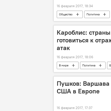
16 февраля 2017, 18:34
Общество
Политика
пункт пропуска
"Каменный 
Дела приграничные: Белоруссия
Кароблис: стран
готовиться к от
атак
16 февраля 2017, 18:06
В мире
Политика
Б
встреча министров обороны стран Н
международный батальон
Пушков: Варшава 
США в Европе
16 февраля 2017, 17:37