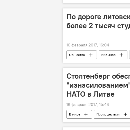
НАТО
солдат
бата
По дороге литовс
более 2 тысяч сту
16 февраля 2017, 16:04
Общество
Вильнюс
День восстановления Литовского гос
Столтенберг обес
"изнасилованием
НАТО в Литве
16 февраля 2017, 15:46
В мире
Происшествия
солдат