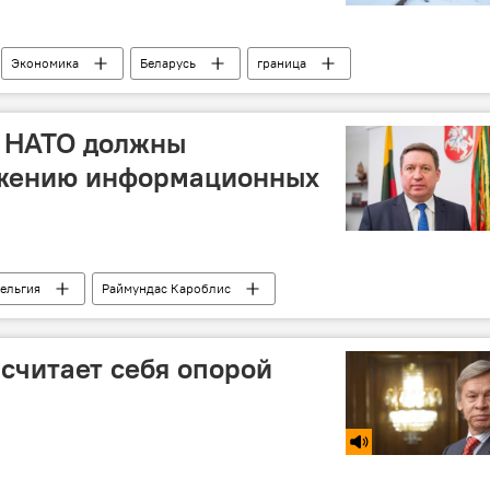
Экономика
Беларусь
граница
Лог"
Литва
"Лоша – Шумскас"
ы НАТО должны
ражению информационных
ельгия
Раймундас Кароблис
АТО
провокация
изнасилование
считает себя опорой