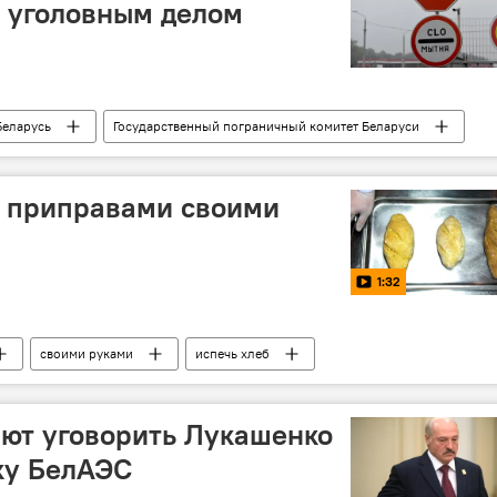
 уголовным делом
Беларусь
Государственный пограничный комитет Беларуси
пограничная зона
инцидент
казание
Дела приграничные: Белоруссия
с приправами своими
1:32
своими руками
испечь хлеб
ют уговорить Лукашенко
ку БелАЭС