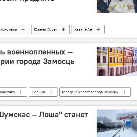
кономика
Южная Корея
Хван Ге Ан
Samsung
ль военнопленных —
ории города Замосць
Политика
Польша
Городской совет города Замосць
Замосць
Шумскас – Лоша" станет