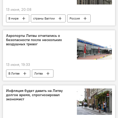
13 июня, 20:08
В мире
страны Балтии
Россия
Госдума РФ
Прибалтика
СССР
Экономика
развитие
Аэропорты Литвы отчитались о
безопасности после нескольких
развитие регионов
воздушных тревог
13 июня, 19:33
В Литве
Литва
Инциденты с дронами в Литве
Вильнюсский аэропорт
Инфляция будет давить на Литву
долгое время, спрогнозировал
Каунасский аэропорт
аэропорт Паланги
экономист
Шяуляй