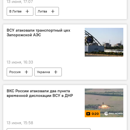
13 июня, 17:07
В Литве
Литва
Инциденты с дронами в Литве
воздушное пространство
метеозонд
ВСУ атаковали транспортный цех
Запорожской АЭС
дрон
беспилотник
Общество
13 июня, 16:33
Россия
Украина
Запорожская АЭС (ЗАЭС)
энергоснабжение
энергетика
ВКС России атаковали два пункта
временной дислокации ВСУ в ДНР
В России
безопасность
удар
0:20
13 июня, 15:58