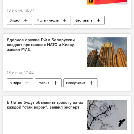
13 июня, 18:07
Видео
Мультимедиа
фестиваль
Культура
кино
Ядерное оружие РФ в Белоруссии
создает противовес НАТО и Киеву,
заявил МИД
13 июня, 17:44
В мире
Россия
Белоруссия
Политика
ВС РФ
ядерное оружие
безопасность
НАТО
Украина
В Литве будут объявлять тревогу из-за
каждой "стаи ворон", заявил эксперт