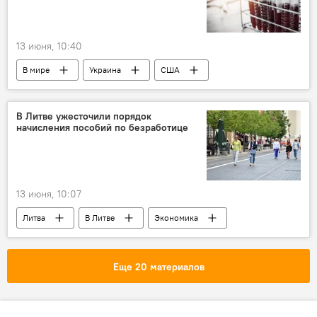
13 июня, 10:40
В мире
Украина
США
лаборатории
биологическое оружие
Запад
биолаборатория
В Литве ужесточили порядок
начисления пособий по безработице
финансирование
Пентагон
Россия
13 июня, 10:07
Литва
В Литве
Экономика
безработные
безработица
пособие по безработице
Еще 20 материалов
Фонд социального страхования (Sodra)
Общество