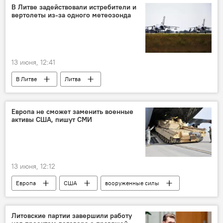
ДНР
Минобороны РФ
В Литве задействовали истребители и
вертолеты из-за одного метеозонда
армия России
ВС РФ
освобождение
13 июня, 12:41
В Литве
Литва
Инциденты с дронами в Литве
воздушное пространство
метеозонд
Европа не cможет заменить военные
активы США, пишут СМИ
дрон
беспилотник
НАТО
истребители НАТО
Происшествия
13 июня, 12:12
Европа
США
вооруженные силы
вооружение
оборона
Политика
безопасность
Евросоюз (ЕС)
ЕС
Литовские партии завершили работу