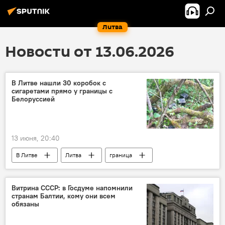
Литва
Новости от 13.06.2026
В Литве нашли 30 коробок с
сигаретами прямо у границы с
Белоруссией
13 июня, 20:40
В Литве
Литва
граница
государственная граница
Происшествия
Государственная служба охраны государственной границы (VSAT)
Витрина СССР: в Госдуме напомнили
странам Балтии, кому они всем
пограничники
контрабанда
обязаны
контрабанда сигарет
Белоруссия