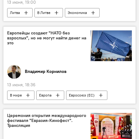
13 июня, 19:00
Литва
В Литве
Экономика
экономика
инфляция
Европейцы создают "НАТО без
взрослых", но не могут найти денег на
это
Владимир Корнилов
13 июня, 18:36
В мире
Европа
Евросоюз (ЕС)
НАТО
безопасность
оборона
Политика
Церемония открытия международного
фестиваля "Евразия-Кинофест".
Трансляция