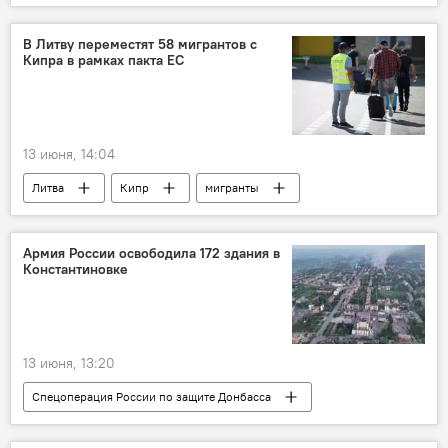
ДНР
ЛНР
Запорожская область
Херсонская область
Владимир Путин
В Литву переместят 58 мигрантов с
Кипра в рамках пакта ЕС
ВС РФ
армия России
13 июня, 14:04
Литва
Кипр
мигранты
миграция
Евросоюз (ЕС)
ЕС
иностранцы
Общество
Политика
Армия России освободила 172 здания в
Константиновке
миграционная политика
миграционный кризис
13 июня, 13:20
Спецоперация России по защите Донбасса
В мире
Россия
Украина