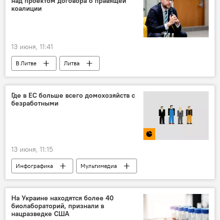
над проектом договора о правящей
коалиции
13 июня, 11:41
В Литве
Литва
Перемены в правящей коалиции
Политика
Правительство Литвы
коалиция
Где в ЕС больше всего домохозяйств с
безработными
Общество
партии
13 июня, 11:15
Инфографика
Мультимедиа
домохозяйство
семья
безработные
безработица
ЕС
На Украине находятся более 40
биолабораторий, признали в
Европа
Балтия
Литва
нацразведке США