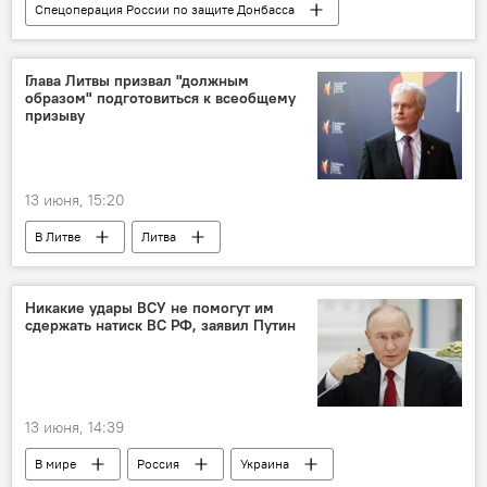
Спецоперация России по защите Донбасса
Россия
Украина
ВС РФ
Минобороны РФ
армия России
Глава Литвы призвал "должным
образом" подготовиться к всеобщему
ВКС РФ
авиабомба
призыву
13 июня, 15:20
В Литве
Литва
Минобороны Литвы
призыв
воинский призыв
всеобщий призыв
Никакие удары ВСУ не помогут им
сдержать натиск ВС РФ, заявил Путин
военный призыв
армия Литвы
ВС Литвы
вооруженные силы
Гитанас Науседа
13 июня, 14:39
В мире
Россия
Украина