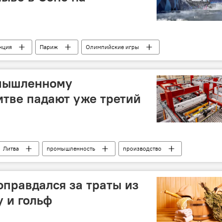
нция
Париж
Олимпийские игры
спорт
река
Общество
плавание
мышленному
итве падают уже третий
Литва
промышленность
производство
правдался за траты из
у и гольф