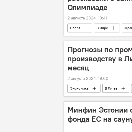
Олимпиаде
2 августа 2024, 19:41
Спорт
В мире
Фра
Олимпиада в Париже - 2024
Прогнозы по про
производству в Л
месяц
2 августа 2024, 19:00
Экономика
В Литве
экономика
Минфин Эстонии о
фонда ЕС на саун