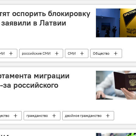
в Литве
тят оспорить блокировку
, заявили в Латвии
МИ
российские СМИ
СМИ
Общество
Совет Европы
ртамента миграции
-за российского
ество
гражданство
двойное гражданство
мент миграции Литвы
россияне
Политика