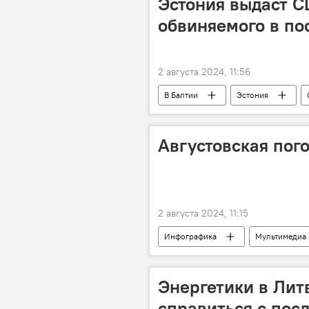
Эстония выдаст С
обвиняемого в по
2 августа 2024, 11:56
В Балтии
Эстония
электроника
контрабанда
Августовская пог
2 августа 2024, 11:15
Инфографика
Мультимедиа
Энергетики в Лит
справиться с пос