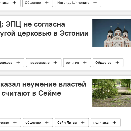
итика
Общество
Ингрида Шимоните
тво
Правительство Литвы
кабмин
: ЭПЦ не согласна
ругой церковью в Эстонии
церковь
православие
религия
Общество
Политика
православные
оказал неумение властей
, считают в Сейме
ество
общество
Сейм Литвы
политика