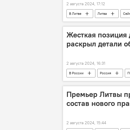
2 августа 2024, 17:12
В Литве
Литва
Сей
зарплаты
увеличение зарп
Саулюс Сквернялис
Полити
Жесткая позиция 
раскрыл детали 
2 августа 2024, 16:31
В России
Россия
П
Дмитрий Песков
россияне
Премьер Литвы п
состав нового пр
2 августа 2024, 15:44