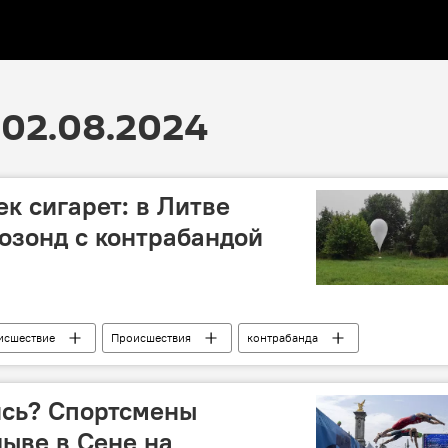
02.08.2024
к сигарет: в Литве
озонд с контрабандой
исшествие
Происшествия
контрабанда
рственная служба охраны государственной границы (VSAT)
из Белоруссии
метеозонд
ись? Спортсмены
лыве в Сене на