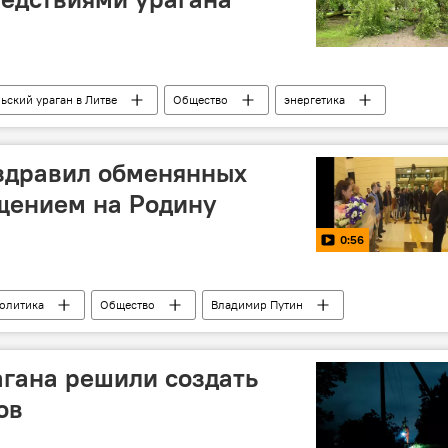
ьский ураган в Литве
Общество
энергетика
гия
здравил обменянных
щением на Родину
0:56
олитика
Общество
Владимир Путин
агана решили создать
ов