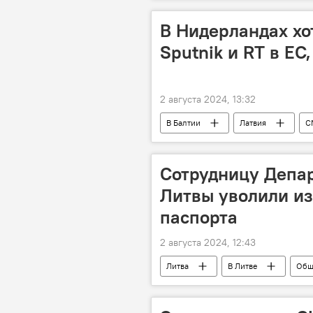
Политика
Июльский ураган 
В Нидерландах хо
Sputnik и RT в ЕС
2 августа 2024, 13:32
В Балтии
Латвия
С
Sputnik
телеканал RT
Сотрудницу Депа
Литвы уволили из
паспорта
2 августа 2024, 12:43
Литва
В Литве
Общ
гражданство Литвы
Департа