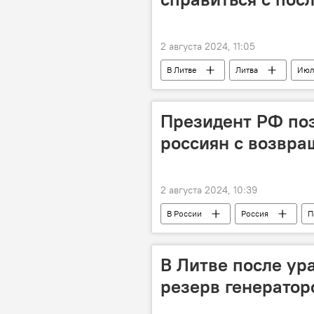
2 августа 2024, 11:05
В Литве
Литва
Июл
электричество
электроэнер
Президент РФ по
россиян с возвра
2 августа 2024, 10:39
В России
Россия
П
россияне
обмен
В Литве после ур
резерв генератор