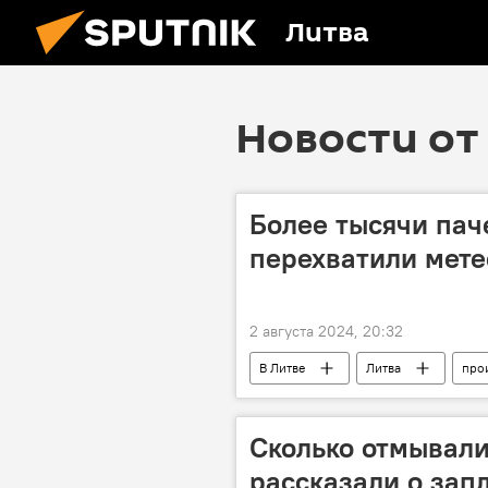
Литва
Новости от 
Более тысячи паче
перехватили мете
2 августа 2024, 20:32
В Литве
Литва
про
контрабанда сигарет
Госуда
Скандал в Литве из-за метеозондов 
Сколько отмывал
рассказали о зап