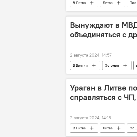
В Литве
Литва
Пол
Гитанас Науседа
правительс
министр
Вынуждают в МВД
объединяться с д
2 августа 2024, 14:57
В Балтии
Эстония
РПЦ
христианство
Ураган в Литве п
справляться с ЧП
2 августа 2024, 14:18
В Литве
Литва
Общ