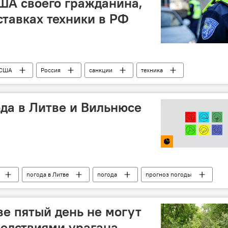
ША своего гражданина,
ставках техники в РФ
США
Россия
санкции
техника
Общество
Политика
ода в Литве и Вильнюсе
погода в Литве
погода
прогноз погоды
ве пятый день не могут
ледствиями урагана