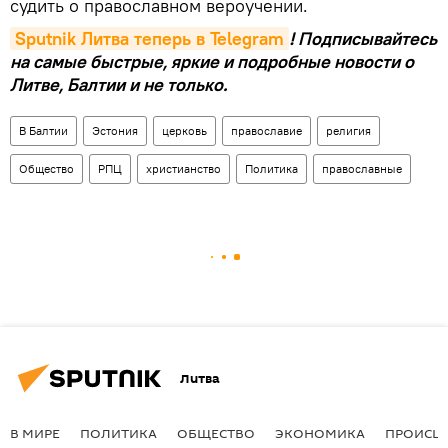
судить о православном вероучении.
Sputnik Литва теперь в Telegram
! Подписывайтесь
на самые быстрые, яркие и подробные новости о
Литве, Балтии и не только.
В Балтии
Эстония
церковь
православие
религия
Общество
РПЦ
христианство
Политика
православные
Литва
В МИРЕ
ПОЛИТИКА
ОБЩЕСТВО
ЭКОНОМИКА
ПРОИСШ