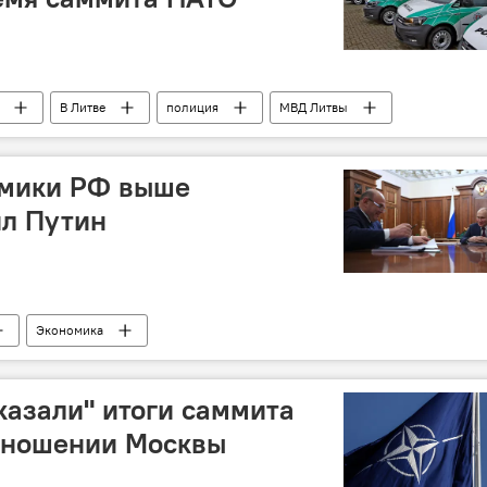
В Литве
полиция
МВД Литвы
омики РФ выше
ил Путин
Экономика
азали" итоги саммита
отношении Москвы