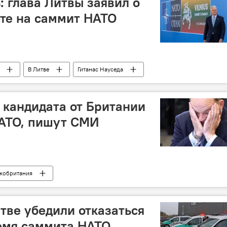
: глава Литвы заявил о
те на саммит НАТО
В Литве
Гитанас Науседа
кандидата от Британии
НАТО, пишут СМИ
кобритания
тве убедили отказаться
ремя саммита НАТО