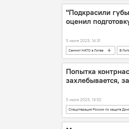
"Подкрасили губы
оценил подготовк
5 июля 2023, 14:31
Саммит НАТО в Литве
В Лит
Попытка контрна
захлебывается, з
5 июля 2023, 13:52
Спецоперация России по защите Дон
Киев
МИД РФ