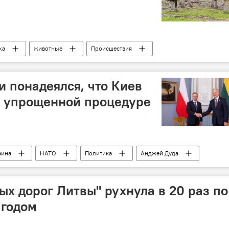
жа
животные
Происшествия
 понадеялся, что Киев
о упрощенной процедуре
аина
НАТО
Политика
Анджей Дуда
х дорог Литвы" рухнула в 20 раз по
 годом