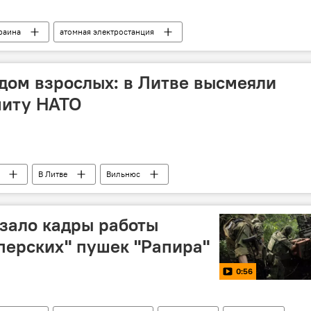
раина
атомная электростанция
дом взрослых: в Литве высмеяли
миту НАТО
В Литве
Вильнюс
зало кадры работы
перских" пушек "Рапира"
0:56