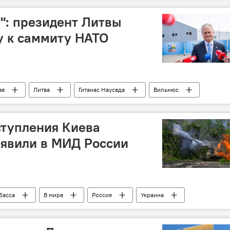
": президент Литвы
у к саммиту НАТО
ве
Литва
Гитанас Науседа
Вильнюс
ступления Киева
аявили в МИД России
басса
В мире
Россия
Украина