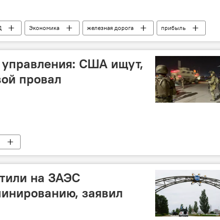
Д
Экономика
железная дорога
прибыль
 управления: США ищут,
вой провал
л
тили на ЗАЭС
минированию, заявил