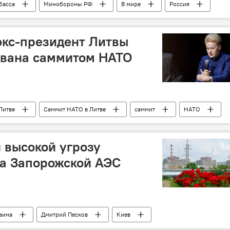
басса
Минобороны РФ
В мире
Россия
экс-президент Литвы
ована саммитом НАТО
Литве
Саммит НАТО в Литве
саммит
НАТО
 высокой угрозу
на Запорожской АЭС
аина
Дмитрий Песков
Киев