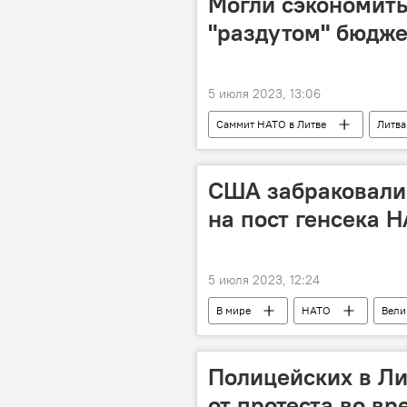
Могли сэкономить
"раздутом" бюдже
5 июля 2023, 13:06
Саммит НАТО в Литве
Литва
США забраковали 
на пост генсека 
5 июля 2023, 12:24
В мире
НАТО
Вели
Полицейских в Ли
от протеста во в