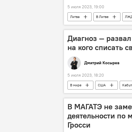
5 июля 2023, 19:00
Литва
В Литве
ЛЖ
Диагноз — развал
на кого списать с
Дмитрий Косырев
5 июля 2023, 18:20
В мире
США
Кабу
В МАГАТЭ не заме
деятельности по 
Гросси