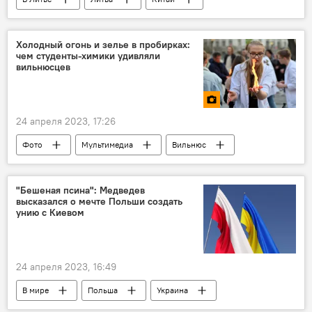
МИД Литвы
Политика
Холодный огонь и зелье в пробирках:
чем студенты-химики удивляли
вильнюсцев
24 апреля 2023, 17:26
Фото
Мультимедиа
Вильнюс
Литва
В Литве
Вильнюсский университет
студенты
"Бешеная псина": Медведев
высказался о мечте Польши создать
унию с Киевом
24 апреля 2023, 16:49
В мире
Польша
Украина
Россия
Дмитрий Медведев
Европа