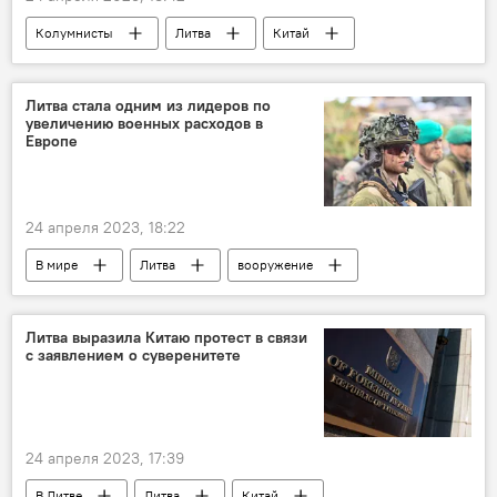
Колумнисты
Литва
Китай
КНР
МИД КНР
СССР
Литва стала одним из лидеров по
увеличению военных расходов в
Европе
24 апреля 2023, 18:22
В мире
Литва
вооружение
оружие
военные расходы
армия
Литва выразила Китаю протест в связи
с заявлением о суверенитете
24 апреля 2023, 17:39
В Литве
Литва
Китай