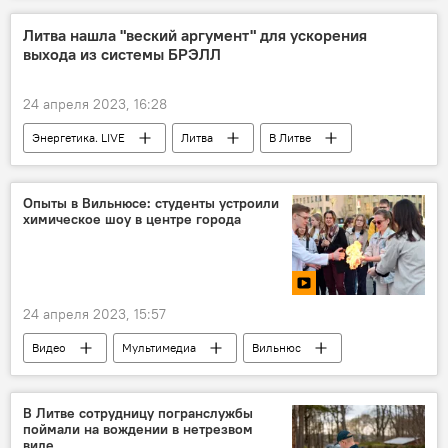
Литва нашла "веский аргумент" для ускорения
выхода из системы БРЭЛЛ
24 апреля 2023, 16:28
Энергетика. LIVE
Литва
В Литве
Энергостратегия Литвы и выход из БРЭЛЛ
БРЭЛЛ
Латвия
Эстония
Опыты в Вильнюсе: студенты устроили
химическое шоу в центре города
Дайнюс Крейвис
24 апреля 2023, 15:57
Видео
Мультимедиа
Вильнюс
Литва
Вильнюсский университет
В Литве
студенты
В Литве сотрудницу погранслужбы
поймали на вождении в нетрезвом
виде