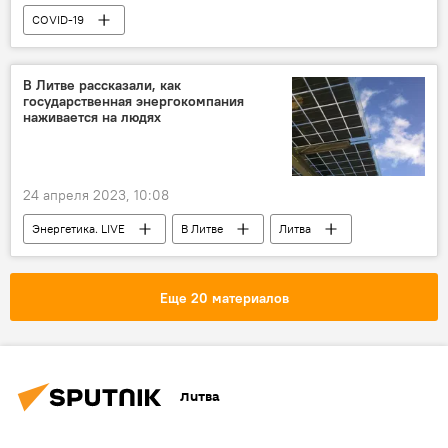
COVID-19
Пандемия коронавируса в Литве и других странах
В Литве
Литва
Общество
В Литве рассказали, как
государственная энергокомпания
наживается на людях
24 апреля 2023, 10:08
Энергетика. LIVE
В Литве
Литва
энергетика
электроэнергия
Общество
Сейм
Еще 20 материалов
Литва