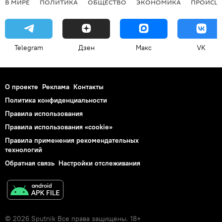
В МИРЕ
ПОЛИТИКА
ОБЩЕСТВО
ЭКОНОМИКА
ПРОИСШ
Telegram
Дзен
Макс
VK
О проекте
Реклама
Контакты
Политика конфиденциальности
Правила использования
Правила использования «cookie»
Правила применения рекомендательных
технологий
Обратная связь
Настройки отслеживания
© 2026 Sputnik Все права защищены. 18+