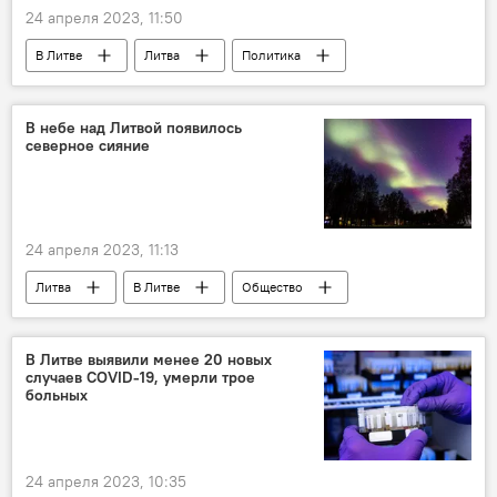
24 апреля 2023, 11:50
В Литве
Литва
Политика
Китай
Габриэлюс Ландсбергис
Евросоюз (ЕС)
В небе над Литвой появилось
северное сияние
24 апреля 2023, 11:13
Литва
В Литве
Общество
северное сияние
В Литве выявили менее 20 новых
случаев COVID-19, умерли трое
больных
24 апреля 2023, 10:35