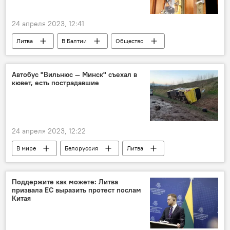
24 апреля 2023, 12:41
Литва
В Балтии
Общество
Латвия
Эстония
жилье
цены на жилье
цены
Автобус "Вильнюс — Минск" съехал в
кювет, есть пострадавшие
24 апреля 2023, 12:22
В мире
Белоруссия
Литва
Происшествия
ДТП
Поддержите как можете: Литва
призвала ЕС выразить протест послам
Китая