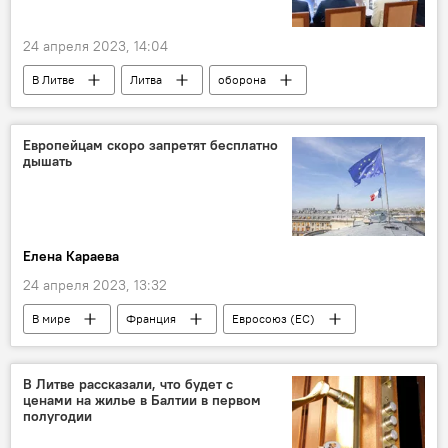
24 апреля 2023, 14:04
В Литве
Литва
оборона
президентский дворец
Политика
Гитанас Науседа
Европейцам скоро запретят бесплатно
дышать
Елена Караева
24 апреля 2023, 13:32
В мире
Франция
Евросоюз (ЕС)
Европейский центральный банк
В Литве рассказали, что будет с
ценами на жилье в Балтии в первом
полугодии