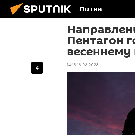
Литва
Направлени
Пентагон г
весеннему
14:18 18.03.2023