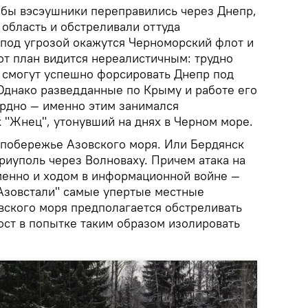
тобы вэсэушники переправились через Днепр,
область и обстреливали оттуда
 под угрозой окажутся Черноморский флот и
от план видится нереалистичным: трудно
ы смогут успешно форсировать Днепр под
Однако разведданные по Крыму и работе его
рдно — именно этим занимался
 "Жнец", утонувший на днях в Черном море.
 побережье Азовского моря. Или Бердянск
риуполь через Волноваху. Причем атака на
менно и ходом в информационной войне —
"Азовстали" самые упертые местные
вского моря предполагается обстреливать
ст в попытке таким образом изолировать