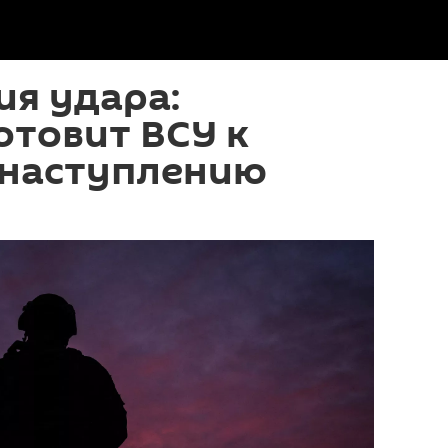
я удара:
отовит ВСУ к
 наступлению