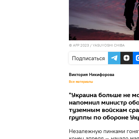
© AFP 2023 / YASUYOSHI CHIBA
Подписаться
Виктория Никифорова
Все материалы
"Украина больше не мо
напомнил министр об
туземным войскам сра
группы по обороне У
Незалежную пинками гонят 
конец апреля — начало ма