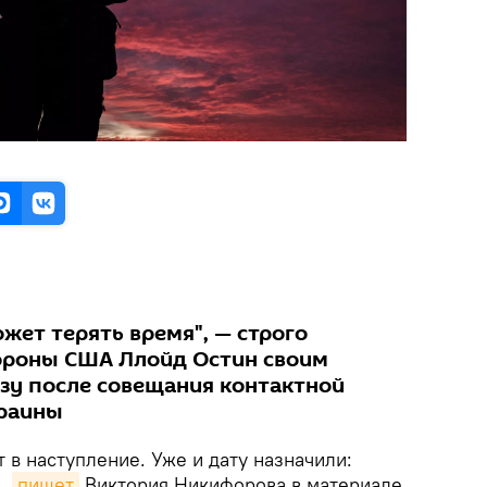
жет терять время", — строго
ороны США Ллойд Остин своим
зу после совещания контактной
краины
в наступление. Уже и дату назначили:
я,
пишет
Виктория Никифорова в материале