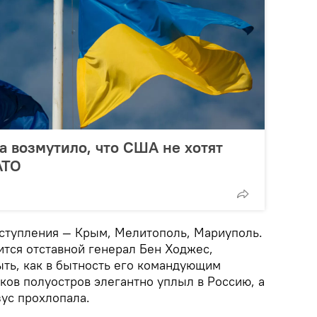
а возмутило, что США не хотят
АТО
аступления — Крым, Мелитополь, Мариуполь.
ится отставной генерал Бен Ходжес,
ыть, как в бытность его командующим
ков полуостров элегантно уплыл в Россию, а
зус прохлопала.